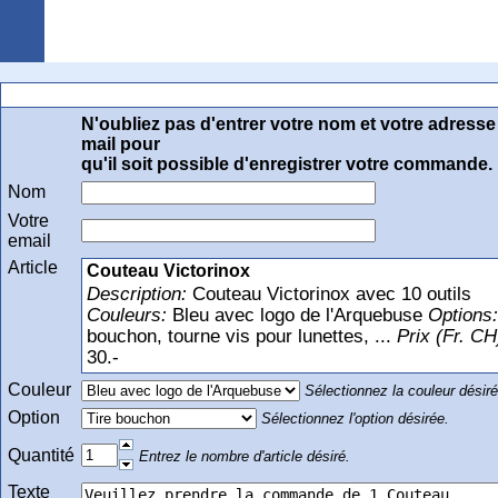
Arquebuse Genève
Commande au secrétariat du Stand de St-Georges
N'oubliez pas d'entrer votre nom et votre adresse
mail pour
qu'il soit possible d'enregistrer votre commande.
Nom
Votre
email
Article
Couteau Victorinox
Description:
Couteau Victorinox avec 10 outils
Couleurs:
Bleu avec logo de l'Arquebuse
Options:
bouchon, tourne vis pour lunettes, ...
Prix (Fr. CH
30.-
Couleur
Sélectionnez la couleur désiré
Option
Sélectionnez l'option désirée.
Quantité
Entrez le nombre d'article désiré.
Texte