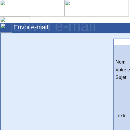
Envoi e-mail
Envoi e-mail
Email 
Nom
Votre 
Sujet
Texte