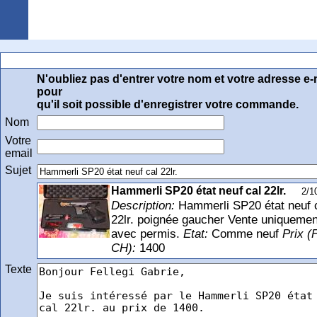
Arquebuse Genève
Email à Gabriel
N'oubliez pas d'entrer votre nom et votre adresse e-
pour
qu'il soit possible d'enregistrer votre commande.
Nom
Votre
email
Sujet
Hammerli SP20 état neuf cal 22lr.
2/1
Description:
Hammerli SP20 état neuf 
22lr. poignée gaucher Vente uniquemen
avec permis.
Etat:
Comme neuf
Prix (F
CH):
1400
Texte