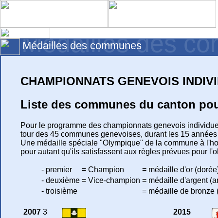
Médailles des 
Médailles des communes
CHAMPIONNATS GENEVOIS INDIVID
Liste des communes du canton pour
Pour le programme des championnats genevois individuels
tour des 45 communes genevoises, durant les 15 années su
Une médaille spéciale "Olympique" de la commune à l'hon
pour autant qu'ils satisfassent aux règles prévues pour l'
- premier
=
Champion
=
médaille d'or (dorée
- deuxième
=
Vice-champion
=
médaille d'argent (a
- troisième
=
médaille de bronze 
2007
3
2015