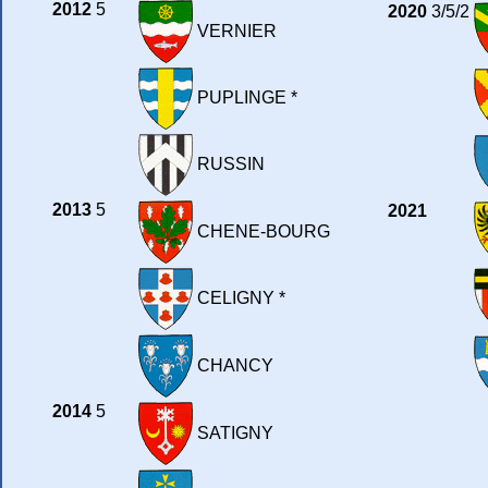
2012
5
2020
3/5/2
VERNIER
PUPLINGE *
RUSSIN
2013
5
2021
CHENE-BOURG
CELIGNY *
CHANCY
2014
5
SATIGNY