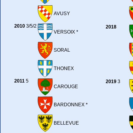
AVUSY
2010
3/5/2
2018
VERSOIX *
SORAL
THONEX
2011
5
2019
3
CAROUGE
BARDONNEX *
BELLEVUE