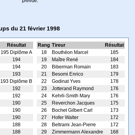
prévue.
ups du 21 février 1998
Résultat
Rang
Tireur
Résultat
195 Diplôme A
18
Bouthéon Marcel
185
194
19
Maître René
184
194
20
Biberman Romain
183
193
21
Besomi Enrico
179
193 Diplôme B
22
Godinat Yves
178
192
23
Jotterand Raymond
176
192
24
Kehrli-Smith Mary
176
190
25
Reverchon Jacques
175
190
26
Bochet Gilbert Carl
173
190
27
Hofer Walter
172
188
28
Beltrami Jean-Pierre
172
188
29
Zimmermann Alexandre
168