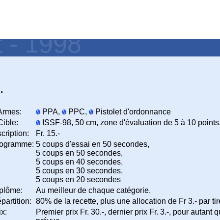
t - 1998
.
rmes:
PPA,
PPC,
Pistolet d'ordonnance
ible:
ISSF-98, 50 cm, zone d'évaluation de 5 à 10 points
scription:
Fr. 15.-
ogramme:
5 coups d'essai en 50 secondes,
5 coups en 50 secondes,
5 coups en 40 secondes,
5 coups en 30 secondes,
5 coups en 20 secondes
plôme:
Au meilleur de chaque catégorie.
partition:
80% de la recette, plus une allocation de Fr 3.- par ti
ix:
Premier prix Fr. 30.-, dernier prix Fr. 3.-, pour autant q