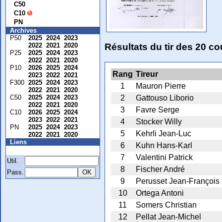
C50
C10
PN
Archives
P50
2025
2024
2023
2022
2021
2020
Résultats du tir des 20 co
P25
2025
2024
2023
2022
2021
2020
P10
2026
2025
2024
Rang
Tireur
2023
2022
2021
F300
2025
2024
2023
1
Mauron Pierre
2022
2021
2020
C50
2025
2024
2023
2
Gattouso Liborio
2022
2021
2020
3
Favre Serge
C10
2026
2025
2024
2023
2022
2021
4
Stocker Willy
PN
2025
2024
2023
5
Kehrli Jean-Luc
2022
2021
2020
Liens
6
Kuhn Hans-Karl
Membre
7
Valentini Patrick
Util.
8
Fischer André
Pass.
9
Perusset Jean-François
10
Ortega Antoni
11
Somers Christian
12
Pellat Jean-Michel