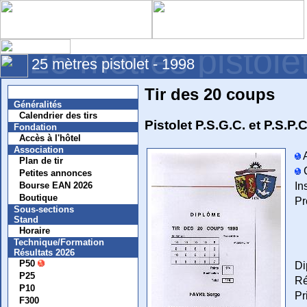
25 mètres pistole
25 mètres pistolet - 1998
Tir des 20 coups
Nouvelles
Généralités
Calendrier des tirs
Pistolet P.S.G.C. et P.S.P.C
Fondation
Accès à l'hôtel
Association
A
Plan de tir
C
Petites annonces
In
Bourse EAN 2026
Boutique
Pr
Sous-sections
Stand
Horaire
Technique/Formation
Résultats 2026
P50
Di
P25
Ré
P10
Pr
F300