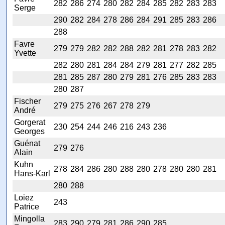
282
286
274
280
282
284
285
282
283
283
Serge
290
282
284
278
286
284
291
285
283
286
288
Favre
279
279
282
282
288
282
281
278
283
282
Yvette
282
280
281
284
284
279
281
277
282
285
281
285
287
280
279
281
276
285
283
283
280
287
Fischer
279
275
276
267
278
279
André
Gorgerat
230
254
244
246
216
243
236
Georges
Guénat
279
276
Alain
Kuhn
278
284
286
280
288
280
278
280
280
281
Hans-Karl
280
288
Loiez
243
Patrice
Mingolla
283
290
279
281
286
290
285