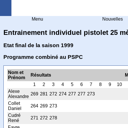
Arquebuse Genève
Menu
Nouvelles
Entrainement individuel pistolet 25 m
Etat final de la saison 1999
Programme combiné au PSPC
Nom et
Résultats
M
Prénom
1
2
3
4
5
6
7
8
9
10
Alexe
269
281
272
274
277
277
273
Alexandre
Collet
264
269
273
Daniel
Cudré
271
272
278
René
Favre