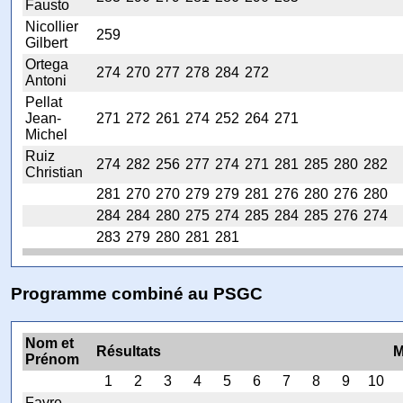
Fausto
Nicollier
259
Gilbert
Ortega
274
270
277
278
284
272
Antoni
Pellat
Jean-
271
272
261
274
252
264
271
Michel
Ruiz
274
282
256
277
274
271
281
285
280
282
Christian
281
270
270
279
279
281
276
280
276
280
284
284
280
275
274
285
284
285
276
274
283
279
280
281
281
Programme combiné au PSGC
Nom et
Résultats
M
Prénom
1
2
3
4
5
6
7
8
9
10
Favre