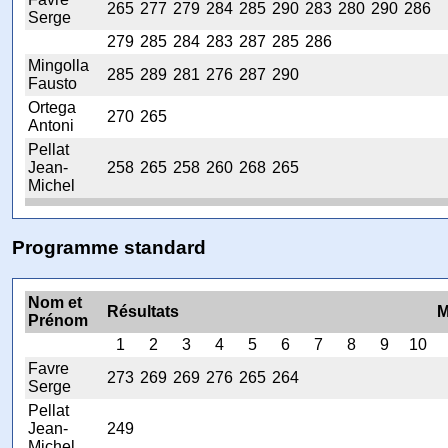
265
277
279
284
285
290
283
280
290
286
Serge
279
285
284
283
287
285
286
Mingolla
285
289
281
276
287
290
Fausto
Ortega
270
265
Antoni
Pellat
Jean-
258
265
258
260
268
265
Michel
Programme standard
Nom et
Résultats
M
Prénom
1
2
3
4
5
6
7
8
9
10
Favre
273
269
269
276
265
264
Serge
Pellat
Jean-
249
Michel