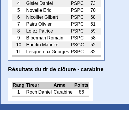
4
Gisler Daniel
PSPC
73
5
Novelle Eric
PSPC
70
6
Nicollier Gilbert
PSPC
68
7
Patru Olivier
PSPC
61
8
Loiez Patrice
PSPC
59
9
Biberman Romain
PSPC
58
10
Eberlin Maurice
PSGC
52
11
Lesquereux Georges
PSPC
32
Résultats du tir de clôture - carabine
Rang
Tireur
Arme
Points
1
Roch Daniel
Carabine
86