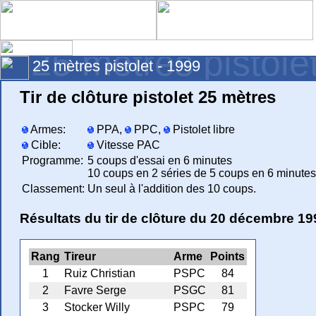
25 mètres pistole
25 mètres pistolet - 1999
Tir de clôture pistolet 25 mètres
Armes:
PPA,
PPC,
Pistolet libre
Cible:
Vitesse PAC
Programme:
5 coups d'essai en 6 minutes
10 coups en 2 séries de 5 coups en 6 minutes
Classement:
Un seul à l'addition des 10 coups.
Résultats du tir de clôture du 20 décembre 19
Rang
Tireur
Arme
Points
1
Ruiz Christian
PSPC
84
2
Favre Serge
PSGC
81
3
Stocker Willy
PSPC
79