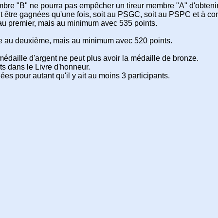
embre "B" ne pourra pas empêcher un tireur membre "A" d'obtenir
être gagnées qu'une fois, soit au PSGC, soit au PSPC et à condi
 au premier, mais au minimum avec 535 points.
ze au deuxième, mais au minimum avec 520 points.
médaille d'argent ne peut plus avoir la médaille de bronze.
its dans le Livre d'honneur.
ées pour autant qu'il y ait au moins 3 participants.