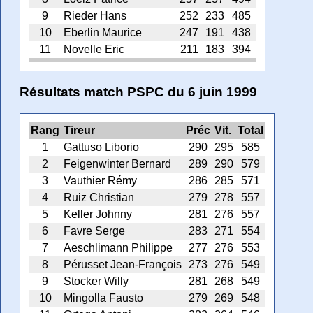
9
Rieder Hans
252
233
485
10
Eberlin Maurice
247
191
438
11
Novelle Eric
211
183
394
Résultats match PSPC du 6 juin 1999
Rang
Tireur
Préc
Vit.
Total
1
Gattuso Liborio
290
295
585
2
Feigenwinter Bernard
289
290
579
3
Vauthier Rémy
286
285
571
4
Ruiz Christian
279
278
557
5
Keller Johnny
281
276
557
6
Favre Serge
283
271
554
7
Aeschlimann Philippe
277
276
553
8
Pérusset Jean-François
273
276
549
9
Stocker Willy
281
268
549
10
Mingolla Fausto
279
269
548