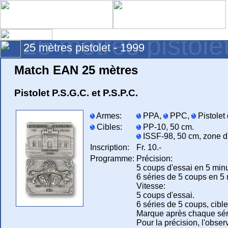
25 mètres pistole
25 mètres pistolet - 1999
Match EAN 25 mètres
Pistolet P.S.G.C. et P.S.P.C.
Armes:
PPA,
PPC,
Pistolet
Cibles:
PP-10, 50 cm.
ISSF-98, 50 cm, zone d'
Inscription:
Fr. 10.-
Programme:
Précision:
5 coups d'essai en 5 min
6 séries de 5 coups en 5 
Vitesse:
5 coups d'essai.
6 séries de 5 coups, cible
Marque après chaque sér
Pour la précision, l'obser