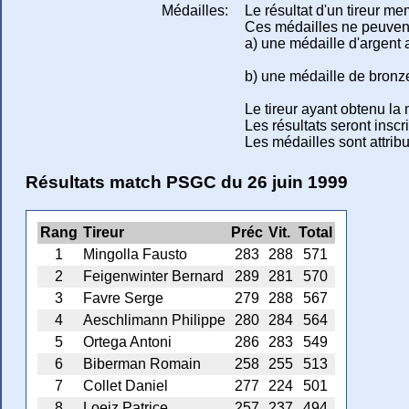
Médailles:
Le résultat d'un tireur m
Ces médailles ne peuvent 
a) une médaille d'argent
b) une médaille de bron
Le tireur ayant obtenu la 
Les résultats seront inscr
Les médailles sont attribu
Résultats match PSGC du 26 juin 1999
Rang
Tireur
Préc
Vit.
Total
1
Mingolla Fausto
283
288
571
2
Feigenwinter Bernard
289
281
570
3
Favre Serge
279
288
567
4
Aeschlimann Philippe
280
284
564
5
Ortega Antoni
286
283
549
6
Biberman Romain
258
255
513
7
Collet Daniel
277
224
501
8
Loeiz Patrice
257
237
494