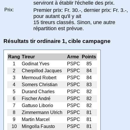
serviront à établir l'échelle des prix.
Prix:
Premier prix: Fr. 30.-, dernier prix: Fr. 3.-,
pour autant qu'il y ait
15 tireurs classés. Sinon, une autre
répartition est prévue.
Résultats tir ordinaire 1, cible campagne
Rang
Tireur
Arme
Points
1
Godinat Yves
PSPC
85
2
Cherpillod Jacques
PSPC
84
3
Mermoud Robert
PSPC
84
4
Somers Christian
PSPC
83
5
Durand Charles
PSPC
82
6
Fischer André
PSPC
82
7
Gattuso Liborio
PSPC
82
8
Zimmermann Ulrich
PSPC
81
9
Martin Marcel
PSPC
81
10
Mingolla Fausto
PSPC
81