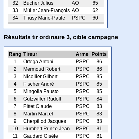
32
Bucher Julius
AO
65
33
Müller Jean-François
AO
62
34
Thusy Marie-Paule
PSPC
60
Résultats tir ordinaire 3, cible campagne
Rang
Tireur
Arme
Points
1
Ortega Antoni
PSPC
86
2
Mermoud Robert
PSPC
86
3
Nicollier Gilbert
PSPC
85
4
Fischer André
PSPC
85
5
Mingolla Fausto
PSPC
85
6
Gutzwiller Rudolf
PSPC
84
7
Pittet Claude
PSPC
83
8
Martin Marcel
PSPC
83
9
Cherpillod Jacques
PSPC
83
10
Humbert Prince Jean
PSPC
81
11
Gaudard Gisèle
PSPC
81