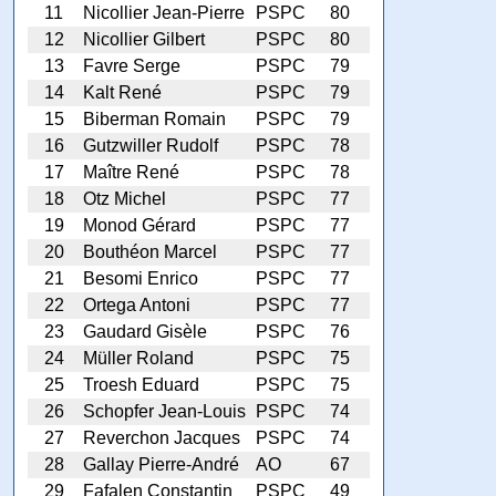
11
Nicollier Jean-Pierre
PSPC
80
12
Nicollier Gilbert
PSPC
80
13
Favre Serge
PSPC
79
14
Kalt René
PSPC
79
15
Biberman Romain
PSPC
79
16
Gutzwiller Rudolf
PSPC
78
17
Maître René
PSPC
78
18
Otz Michel
PSPC
77
19
Monod Gérard
PSPC
77
20
Bouthéon Marcel
PSPC
77
21
Besomi Enrico
PSPC
77
22
Ortega Antoni
PSPC
77
23
Gaudard Gisèle
PSPC
76
24
Müller Roland
PSPC
75
25
Troesh Eduard
PSPC
75
26
Schopfer Jean-Louis
PSPC
74
27
Reverchon Jacques
PSPC
74
28
Gallay Pierre-André
AO
67
29
Fafalen Constantin
PSPC
49