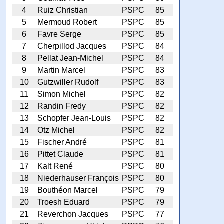
4
Ruiz Christian
PSPC
85
5
Mermoud Robert
PSPC
85
6
Favre Serge
PSPC
85
7
Cherpillod Jacques
PSPC
84
8
Pellat Jean-Michel
PSPC
84
9
Martin Marcel
PSPC
83
10
Gutzwiller Rudolf
PSPC
83
11
Simon Michel
PSPC
82
12
Randin Fredy
PSPC
82
13
Schopfer Jean-Louis
PSPC
82
14
Otz Michel
PSPC
82
15
Fischer André
PSPC
81
16
Pittet Claude
PSPC
81
17
Kalt René
PSPC
80
18
Niederhauser François
PSPC
80
19
Bouthéon Marcel
PSPC
79
20
Troesh Eduard
PSPC
79
21
Reverchon Jacques
PSPC
77