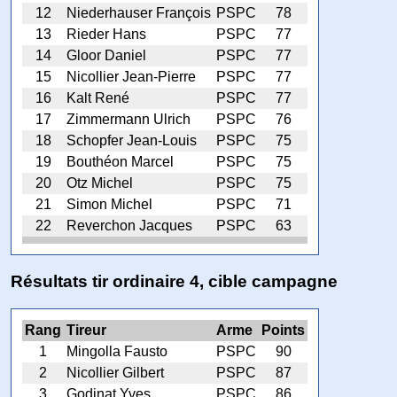
12
Niederhauser François
PSPC
78
13
Rieder Hans
PSPC
77
14
Gloor Daniel
PSPC
77
15
Nicollier Jean-Pierre
PSPC
77
16
Kalt René
PSPC
77
17
Zimmermann Ulrich
PSPC
76
18
Schopfer Jean-Louis
PSPC
75
19
Bouthéon Marcel
PSPC
75
20
Otz Michel
PSPC
75
21
Simon Michel
PSPC
71
22
Reverchon Jacques
PSPC
63
Résultats tir ordinaire 4, cible campagne
Rang
Tireur
Arme
Points
1
Mingolla Fausto
PSPC
90
2
Nicollier Gilbert
PSPC
87
3
Godinat Yves
PSPC
86