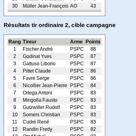
30
Müller Jean-François
AO
43
Résultats tir ordinaire 2, cible campagne
Rang
Tireur
Arme
Points
1
Fischer André
PSPC
88
2
Godinat Yves
PSPC
87
3
Gattuso Liborio
PSPC
87
4
Pittet Claude
PSPC
86
5
Favre Serge
PSPC
86
6
Nicollier Jean-Pierre
PSPC
84
7
Ortega Antoni
PSPC
83
8
Mingolla Fausto
PSPC
83
9
Gutzwiller Rudolf
PSPC
83
10
Somers Christian
PSPC
83
11
Cudré René
PSPC
83
12
Randin Fredy
PSPC
82