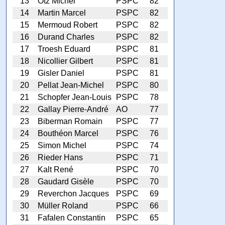
13
Otz Michel
PSPC
82
14
Martin Marcel
PSPC
82
15
Mermoud Robert
PSPC
82
16
Durand Charles
PSPC
82
17
Troesh Eduard
PSPC
81
18
Nicollier Gilbert
PSPC
81
19
Gisler Daniel
PSPC
81
20
Pellat Jean-Michel
PSPC
80
21
Schopfer Jean-Louis
PSPC
78
22
Gallay Pierre-André
AO
77
23
Biberman Romain
PSPC
77
24
Bouthéon Marcel
PSPC
76
25
Simon Michel
PSPC
74
26
Rieder Hans
PSPC
71
27
Kalt René
PSPC
70
28
Gaudard Gisèle
PSPC
70
29
Reverchon Jacques
PSPC
69
30
Müller Roland
PSPC
66
31
Fafalen Constantin
PSPC
65