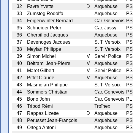
32
Favre Yvette
D
Arquebuse
PS
33
Zumsteg Rodolfo
Arquebuse
PS
34
Feigenwinter Bernard
Car. Genevois
PS
35
Schneider Peter
Car. Jussy
PS
36
Cherpillod Jacques
Arquebuse
PS
37
Devenoges Jacques
S. T. Versoix
PS
38
Meylan Philippe
S. T. Versoix
PS
39
Simon Michel
V
Servir Police
PS
40
Beltrami Jean-Pierre
V
Arquebuse
PS
41
Maret Gilbert
V
Servir Police
PS
42
Pittet Claude
V
Arquebuse
PS
43
Masmejan Philippe
S. T. Versoix
PS
44
Sommers Christian
Car. Genevois
PS
45
Bono John
Car. Genevois
PL
46
Tripod Rémi
Troînex
PS
47
Rappaz Lizette
D
Arquebuse
PS
48
Perusset Jean-François
Arquebuse
PS
49
Ortega Antoni
Arquebuse
PS