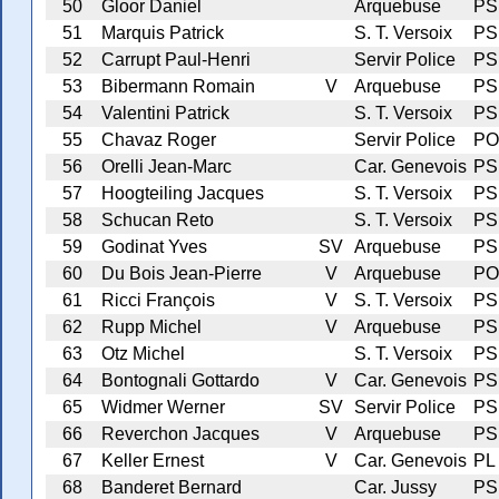
50
Gloor Daniel
Arquebuse
PS
51
Marquis Patrick
S. T. Versoix
PS
52
Carrupt Paul-Henri
Servir Police
PS
53
Bibermann Romain
V
Arquebuse
PS
54
Valentini Patrick
S. T. Versoix
PS
55
Chavaz Roger
Servir Police
PO
56
Orelli Jean-Marc
Car. Genevois
PS
57
Hoogteiling Jacques
S. T. Versoix
PS
58
Schucan Reto
S. T. Versoix
PS
59
Godinat Yves
SV
Arquebuse
PS
60
Du Bois Jean-Pierre
V
Arquebuse
PO
61
Ricci François
V
S. T. Versoix
PS
62
Rupp Michel
V
Arquebuse
PS
63
Otz Michel
S. T. Versoix
PS
64
Bontognali Gottardo
V
Car. Genevois
PS
65
Widmer Werner
SV
Servir Police
PS
66
Reverchon Jacques
V
Arquebuse
PS
67
Keller Ernest
V
Car. Genevois
PL
68
Banderet Bernard
Car. Jussy
PS