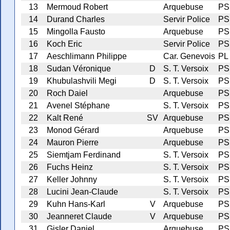
13
Mermoud Robert
Arquebuse
PS
14
Durand Charles
Servir Police
PS
15
Mingolla Fausto
Arquebuse
PS
16
Koch Eric
Servir Police
PS
17
Aeschlimann Philippe
Car. Genevois
PL
18
Sudan Véronique
D
S. T. Versoix
PS
19
Khubulashvili Megi
D
S. T. Versoix
PS
20
Roch Daiel
Arquebuse
PS
21
Avenel Stéphane
S. T. Versoix
PS
22
Kalt René
SV
Arquebuse
PS
23
Monod Gérard
Arquebuse
PS
24
Mauron Pierre
Arquebuse
PS
25
Siemtjam Ferdinand
S. T. Versoix
PS
26
Fuchs Heinz
S. T. Versoix
PS
27
Keller Johnny
S. T. Versoix
PS
28
Lucini Jean-Claude
S. T. Versoix
PS
29
Kuhn Hans-Karl
V
Arquebuse
PS
30
Jeanneret Claude
V
Arquebuse
PS
31
Gisler Daniel
Arquebuse
PS