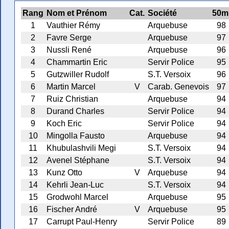
Rang
Nom et Prénom
Cat.
Société
50m
1
Vauthier Rémy
Arquebuse
98
2
Favre Serge
Arquebuse
97
3
Nussli René
Arquebuse
96
4
Chammartin Eric
Servir Police
95
5
Gutzwiller Rudolf
S.T. Versoix
96
6
Martin Marcel
V
Carab. Genevois
97
7
Ruiz Christian
Arquebuse
94
8
Durand Charles
Servir Police
94
9
Koch Eric
Servir Police
94
10
Mingolla Fausto
Arquebuse
94
11
Khubulashvili Megi
S.T. Versoix
94
12
Avenel Stéphane
S.T. Versoix
94
13
Kunz Otto
V
Arquebuse
94
14
Kehrli Jean-Luc
S.T. Versoix
94
15
Grodwohl Marcel
Arquebuse
95
16
Fischer André
V
Arquebuse
95
17
Carrupt Paul-Henry
Servir Police
89