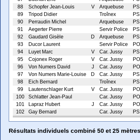
88
Schopfer Jean-Louis
V
Arquebuse
PS
89
Tripod Didier
Troînex
PS
90
Perraudin Michel
Arquebuse
PS
91
Aegerter Pierre
Servir Police
PS
92
Gaudard Gisèle
D
Arquebuse
PS
93
Ducor Laurent
Servir Police
PO
94
Luyet Marc
V
Car. Jussy
PS
95
Cojonex Roger
V
Car. Jussy
PO
96
Von Numers David
J
Car. Jussy
PO
97
Von Numers Marie-Louise
D
Car. Jussy
PS
98
Eich Bernard
Troînex
PS
99
Lautenschlager Kurt
V
Car. Jussy
PO
100
Schlatter Jean-Paul
Car. Jussy
PO
101
Lapraz Hubert
J
Car. Jussy
PO
102
Gay Bernard
Car. Jussy
PS
Résultats individuels combiné 50 et 25 mètre