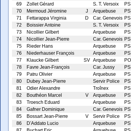
69
Zollet Gérard
S. T. Versoix
PS
70
Mermoud Jéromine
J
Arquebuse
PS
71
Fettarappa Virginia
D
Car. Genevois
PS
72
Boissier Antoine
S. T. Versoix
PS
73
Nicollier Gilbert
Arquebuse
PS
74
Nicollier Jean-Pierre
Car. Genevois
PS
75
Rieder Hans
Arquebuse
PS
76
Niederhauser François
Arquebuse
PS
77
Klaucke Gilbert
SV
Arquebuse
PO
78
Favre Jean-François
Car. Jussy
PS
79
Patru Olivier
Arquebuse
PS
80
Dubey Jean-Pierre
Servir Police
PS
81
Odier Alexandre
Troînex
PS
82
Bouthéon Marcel
V
Arquebuse
PS
83
Troesch Eduard
Arquebuse
PS
84
Gafner Dominique
Car. Genevois
PS
85
Bossart Jean-Pierre
V
Servir Police
PS
86
D'Addato Lucio
Arquebuse
PS
87
Buchart Eric
Arquebuse
PS