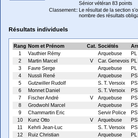
Sénior vétéran 83 points
Classement::
Le résultat de la section s'
nombre des résultats obliga
Résultats individuels
Rang
Nom et Prénom
Cat.
Sociétés
Ar
1
Vauthier Rémy
Arquebuse
PL
2
Martin Marcel
V
Car. Genevois
PL
3
Favre Serge
Arquebuse
PL
4
Nussli René
Arquebuse
PS
5
Gutzwiller Rudolf
S. T. Versoix
PS
6
Monnet Daniel
S. T. Versoix
PS
7
Fischer André
V
Arquebuse
PS
8
Grodwohl Marcel
Arquebuse
PS
9
Chammartin Eric
Servir Police
PS
10
Kunz Otto
V
Arquebuse
PS
11
Kehrli Jean-Luc
S. T. Versoix
PS
12
Ruiz Christian
Arquebuse
PL