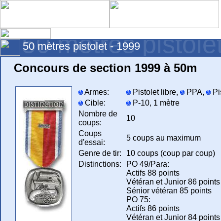
50 mètres pistole
50 mètres pistolet - 1999
Concours de section 1999 à 50m
Armes:
Pistolet libre,
PPA,
Pi
Cible:
P-10, 1 mètre
Nombre de
10
coups:
Coups
5 coups au maximum
d'essai:
Genre de tir:
10 coups (coup par coup)
Distinctions:
PO 49/Para:
Actifs 88 points
Vétéran et Junior 86 points
Sénior vétéran 85 points
PO 75:
Actifs 86 points
Vétéran et Junior 84 points