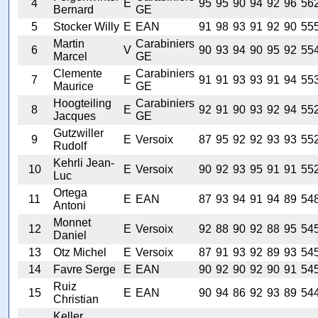
4
E
95
95
90
94
92
96
56
Bernard
GE
5
Stocker Willy
E
EAN
91
98
93
91
92
90
55
Martin
Carabiniers
6
V
90
93
94
90
95
92
55
Marcel
GE
Clemente
Carabiniers
7
E
91
91
93
93
91
94
55
Maurice
GE
Hoogteiling
Carabiniers
8
E
92
91
90
93
92
94
55
Jacques
GE
Gutzwiller
9
E
Versoix
87
95
92
92
93
93
55
Rudolf
Kehrli Jean-
10
E
Versoix
90
92
93
95
91
91
55
Luc
Ortega
11
E
EAN
87
93
94
91
94
89
54
Antoni
Monnet
12
E
Versoix
92
88
90
92
88
95
54
Daniel
13
Otz Michel
E
Versoix
87
91
93
92
89
93
54
14
Favre Serge
E
EAN
90
92
90
92
90
91
54
Ruiz
15
E
EAN
90
94
86
92
93
89
54
Christian
Keller