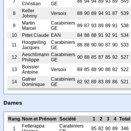
7
86
94
94
89
93
89
545
Christian
GE
Keller
8
Versoix
88
90
89
94
91
87
539
Johnny
Martin
Carabiniers
9
89
87
93
89
89
91
538
Marcel
GE
10
Pittet Claude
EAN
84
88
88
91
92
91
534
Hoogteiling
Carabiniers
11
88
88
90
90
87
90
533
Jacques
GE
Aeschlimann
Carabiniers
12
90
88
85
87
85
92
527
Philippe
GE
Boissier
13
Versoix
89
85
88
90
88
82
522
Antoine
Gafner
Carabiniers
14
82
92
89
83
89
86
521
Dominique
GE
Dames
Rang
Nom et Prénom
Société
1
2
3
4
Total
Fetterappa
Carabiniers
1
85
82
90
89
346