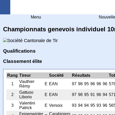
Arquebuse Genève
Menu
Nouvell
Championnats genevois individuel 10
Qualifications
Classement élite
Rang
Tireur
Société
Résultats
Tot
Vauthier
1
E
EAN
97
98
95
96
96
96
57
Rémy
Gattuso
2
E
EAN
97
98
95
91
96
94
57
Liborio
Valentini
3
E
Versoix
93
94
94
95
93
96
56
Patrick
Feigenwinter
Carabiniers