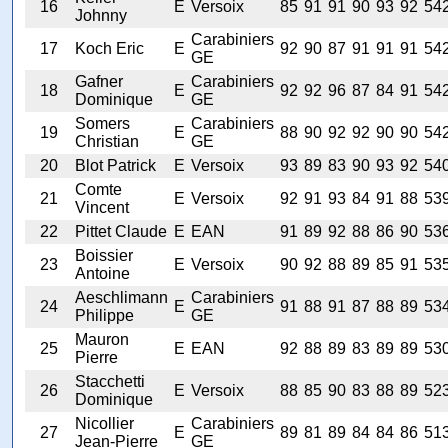
16
E
Versoix
85
91
91
90
93
92
54
Johnny
Carabiniers
17
Koch Eric
E
92
90
87
91
91
91
54
GE
Gafner
Carabiniers
18
E
92
92
96
87
84
91
54
Dominique
GE
Somers
Carabiniers
19
E
88
90
92
92
90
90
54
Christian
GE
20
Blot Patrick
E
Versoix
93
89
83
90
93
92
54
Comte
21
E
Versoix
92
91
93
84
91
88
53
Vincent
22
Pittet Claude
E
EAN
91
89
92
88
86
90
53
Boissier
23
E
Versoix
90
92
88
89
85
91
53
Antoine
Aeschlimann
Carabiniers
24
E
91
88
91
87
88
89
53
Philippe
GE
Mauron
25
E
EAN
92
88
89
83
89
89
53
Pierre
Stacchetti
26
E
Versoix
88
85
90
83
88
89
52
Dominique
Nicollier
Carabiniers
27
E
89
81
89
84
84
86
51
Jean-Pierre
GE