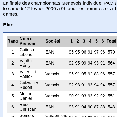
La finale des championnats Genevois individuel PAC s
le samedi 12 février 2000 à 9h pour les hommes et à 1
dames.
Elite
Nom et
Rang
Société
1
2
3
4
5
6
Total
Prénom
Gattuso
1
EAN
95
95
96
91
97
96
570
Liborio
Vauthier
2
EAN
92
95
99
94
93
91
564
Rémy
Valentini
3
Versoix
95
91
95
92
88
96
557
Patrick
Gutzwiller
4
Versoix
92
93
91
93
94
94
557
Rudolf
Monnet
5
Versoix
90
91
93
93
92
92
551
Daniel
Ruiz
6
EAN
93
91
94
90
87
88
543
Christian
Somers
Carabiniers