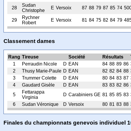
Sudan
28
E
Versoix
87
88
79
87
85
74
50
Christophe
Rychner
29
E
Versoix
81
84
75
82
84
79
48
Robert
Classement dames
Rang
Tireuse
Société
Résultats
1
Perraudin Nicole
D
EAN
84
88
89
86
2
Thusy Marie-Paule
D
EAN
82
82
84
88
3
Trummer Colette
D
EAN
80
84
83
87
4
Gaudard Gisèle
D
EAN
83
83
82
86
Fettarappa
5
D
Carabiniers GE
81
85
85
83
Virginia
6
Sudan Véronique
D
Versoix
80
81
83
88
Finales du championnats genevois individuel 1