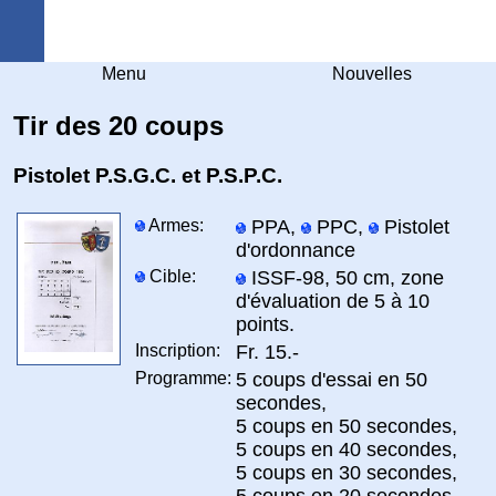
Arquebuse Genève
Menu
Nouvelles
Tir des 20 coups
Pistolet P.S.G.C. et P.S.P.C.
Armes:
PPA,
PPC,
Pistolet
d'ordonnance
Cible:
ISSF-98, 50 cm, zone
d'évaluation de 5 à 10
points.
Inscription:
Fr. 15.-
Programme:
5 coups d'essai en 50
secondes,
5 coups en 50 secondes,
5 coups en 40 secondes,
5 coups en 30 secondes,
5 coups en 20 secondes