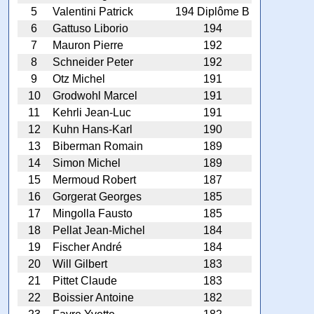
5
Valentini Patrick
194 Diplôme B
6
Gattuso Liborio
194
7
Mauron Pierre
192
8
Schneider Peter
192
9
Otz Michel
191
10
Grodwohl Marcel
191
11
Kehrli Jean-Luc
191
12
Kuhn Hans-Karl
190
13
Biberman Romain
189
14
Simon Michel
189
15
Mermoud Robert
187
16
Gorgerat Georges
185
17
Mingolla Fausto
185
18
Pellat Jean-Michel
184
19
Fischer André
184
20
Will Gilbert
183
21
Pittet Claude
183
22
Boissier Antoine
182