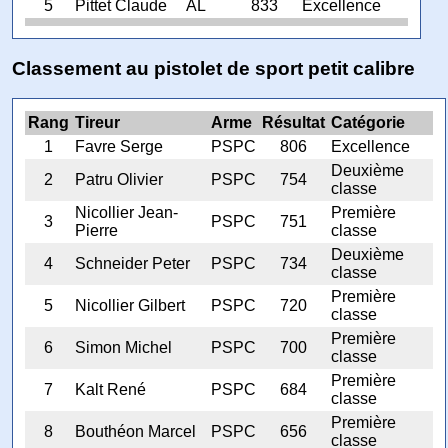
5
Pittet Claude
AL
833
Excellence
Classement au pistolet de sport petit calibre
Rang
Tireur
Arme
Résultat
Catégorie
1
Favre Serge
PSPC
806
Excellence
Deuxième
2
Patru Olivier
PSPC
754
classe
Nicollier Jean-
Première
3
PSPC
751
Pierre
classe
Deuxième
4
Schneider Peter
PSPC
734
classe
Première
5
Nicollier Gilbert
PSPC
720
classe
Première
6
Simon Michel
PSPC
700
classe
Première
7
Kalt René
PSPC
684
classe
Première
8
Bouthéon Marcel
PSPC
656
classe