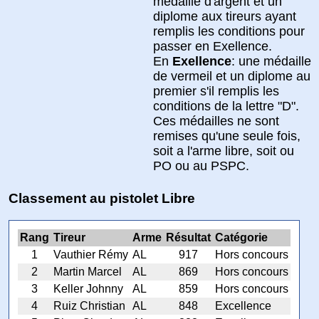
médaille d'argent et un
diplome aux tireurs ayant
remplis les conditions pour
passer en Exellence.
En
Exellence
: une médaille
de vermeil et un diplome au
premier s'il remplis les
conditions de la lettre "D".
Ces médailles ne sont
remises qu'une seule fois,
soit a l'arme libre, soit ou
PO ou au PSPC.
Classement au pistolet Libre
Rang
Tireur
Arme
Résultat
Catégorie
1
Vauthier Rémy
AL
917
Hors concours
2
Martin Marcel
AL
869
Hors concours
3
Keller Johnny
AL
859
Hors concours
4
Ruiz Christian
AL
848
Excellence