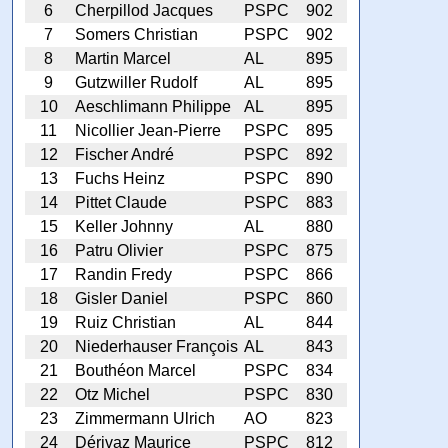
6
Cherpillod Jacques
PSPC
902
7
Somers Christian
PSPC
902
8
Martin Marcel
AL
895
9
Gutzwiller Rudolf
AL
895
10
Aeschlimann Philippe
AL
895
11
Nicollier Jean-Pierre
PSPC
895
12
Fischer André
PSPC
892
13
Fuchs Heinz
PSPC
890
14
Pittet Claude
PSPC
883
15
Keller Johnny
AL
880
16
Patru Olivier
PSPC
875
17
Randin Fredy
PSPC
866
18
Gisler Daniel
PSPC
860
19
Ruiz Christian
AL
844
20
Niederhauser François
AL
843
21
Bouthéon Marcel
PSPC
834
22
Otz Michel
PSPC
830
23
Zimmermann Ulrich
AO
823
24
Dérivaz Maurice
PSPC
812