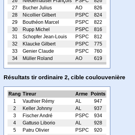
26
Niederhauser François
PSPC
826
27
Bucher Julius
AO
826
28
Nicollier Gilbert
PSPC
824
29
Bouthéon Marcel
PSPC
822
30
Rupp Michel
PSPC
816
31
Schopfer Jean-Louis
PSPC
812
32
Klaucke Gilbert
PSPC
775
33
Genier Claude
PSPC
760
34
Müller Roland
AO
619
Résultats tir ordinaire 2, cible coulouvenière
Rang
Tireur
Arme
Points
1
Vauthier Rémy
AL
947
2
Keller Johnny
AL
937
3
Fischer André
PSPC
934
4
Gattuso Liborio
AL
928
5
Patru Olivier
PSPC
920