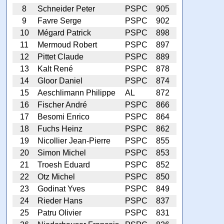
8
Schneider Peter
PSPC
905
9
Favre Serge
PSPC
902
10
Mégard Patrick
PSPC
898
11
Mermoud Robert
PSPC
897
12
Pittet Claude
PSPC
889
13
Kalt René
PSPC
878
14
Gloor Daniel
PSPC
874
15
Aeschlimann Philippe
AL
872
16
Fischer André
PSPC
866
17
Besomi Enrico
PSPC
864
18
Fuchs Heinz
PSPC
862
19
Nicollier Jean-Pierre
PSPC
855
20
Simon Michel
PSPC
853
21
Troesh Eduard
PSPC
852
22
Otz Michel
PSPC
850
23
Godinat Yves
PSPC
849
24
Rieder Hans
PSPC
837
25
Patru Olivier
PSPC
831