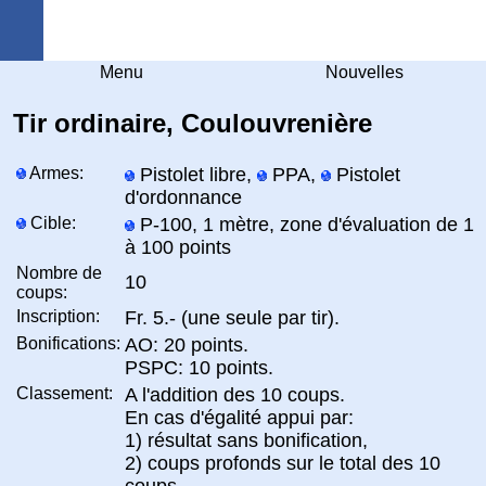
Arquebuse Genève
Menu
Nouvelles
Tir ordinaire, Coulouvrenière
Armes:
Pistolet libre,
PPA,
Pistolet
d'ordonnance
Cible:
P-100, 1 mètre, zone d'évaluation de 1
à 100 points
Nombre de
10
coups:
Inscription:
Fr. 5.- (une seule par tir).
Bonifications:
AO: 20 points.
PSPC: 10 points.
Classement:
A l'addition des 10 coups.
En cas d'égalité appui par:
1) résultat sans bonification,
2) coups profonds sur le total des 10
coups,