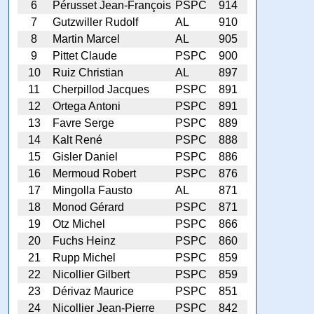
6
Pérusset Jean-François
PSPC
914
7
Gutzwiller Rudolf
AL
910
8
Martin Marcel
AL
905
9
Pittet Claude
PSPC
900
10
Ruiz Christian
AL
897
11
Cherpillod Jacques
PSPC
891
12
Ortega Antoni
PSPC
891
13
Favre Serge
PSPC
889
14
Kalt René
PSPC
888
15
Gisler Daniel
PSPC
886
16
Mermoud Robert
PSPC
876
17
Mingolla Fausto
AL
871
18
Monod Gérard
PSPC
871
19
Otz Michel
PSPC
866
20
Fuchs Heinz
PSPC
860
21
Rupp Michel
PSPC
859
22
Nicollier Gilbert
PSPC
859
23
Dérivaz Maurice
PSPC
851
24
Nicollier Jean-Pierre
PSPC
842