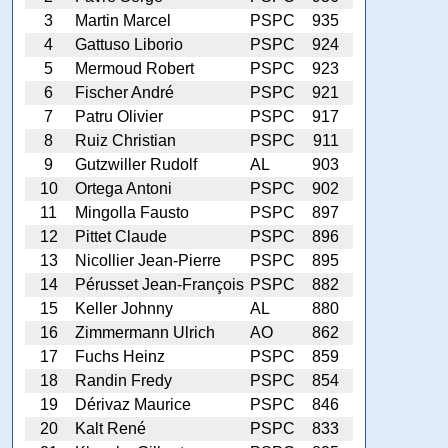
3
Martin Marcel
PSPC
935
4
Gattuso Liborio
PSPC
924
5
Mermoud Robert
PSPC
923
6
Fischer André
PSPC
921
7
Patru Olivier
PSPC
917
8
Ruiz Christian
PSPC
911
9
Gutzwiller Rudolf
AL
903
10
Ortega Antoni
PSPC
902
11
Mingolla Fausto
PSPC
897
12
Pittet Claude
PSPC
896
13
Nicollier Jean-Pierre
PSPC
895
14
Pérusset Jean-François
PSPC
882
15
Keller Johnny
AL
880
16
Zimmermann Ulrich
AO
862
17
Fuchs Heinz
PSPC
859
18
Randin Fredy
PSPC
854
19
Dérivaz Maurice
PSPC
846
20
Kalt René
PSPC
833