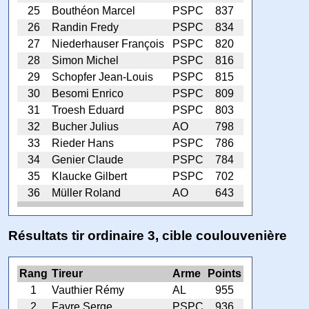
25
Bouthéon Marcel
PSPC
837
26
Randin Fredy
PSPC
834
27
Niederhauser François
PSPC
820
28
Simon Michel
PSPC
816
29
Schopfer Jean-Louis
PSPC
815
30
Besomi Enrico
PSPC
809
31
Troesh Eduard
PSPC
803
32
Bucher Julius
AO
798
33
Rieder Hans
PSPC
786
34
Genier Claude
PSPC
784
35
Klaucke Gilbert
PSPC
702
36
Müller Roland
AO
643
Résultats tir ordinaire 3, cible coulouvenière
Rang
Tireur
Arme
Points
1
Vauthier Rémy
AL
955
2
Favre Serge
PSPC
936