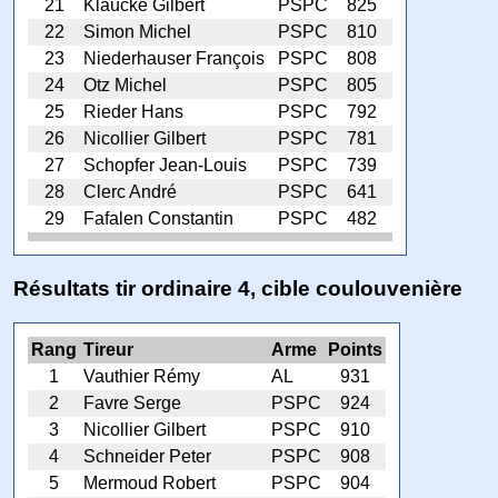
21
Klaucke Gilbert
PSPC
825
22
Simon Michel
PSPC
810
23
Niederhauser François
PSPC
808
24
Otz Michel
PSPC
805
25
Rieder Hans
PSPC
792
26
Nicollier Gilbert
PSPC
781
27
Schopfer Jean-Louis
PSPC
739
28
Clerc André
PSPC
641
29
Fafalen Constantin
PSPC
482
Résultats tir ordinaire 4, cible coulouvenière
Rang
Tireur
Arme
Points
1
Vauthier Rémy
AL
931
2
Favre Serge
PSPC
924
3
Nicollier Gilbert
PSPC
910
4
Schneider Peter
PSPC
908
5
Mermoud Robert
PSPC
904