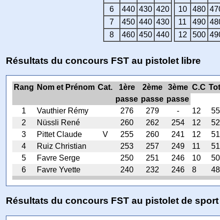
6
440
430
420
10
480
47
7
450
440
430
11
490
48
8
460
450
440
12
500
49
Résultats du concours FST au pistolet libre
Rang
Nom et Prénom
Cat.
1ère
2ème
3ème
C.C
Tot
passe
passe
passe
1
Vauthier Rémy
276
279
-
12
55
2
Nüssli René
260
262
254
12
52
3
Pittet Claude
V
255
260
241
12
51
4
Ruiz Christian
253
257
249
11
51
5
Favre Serge
250
251
246
10
50
6
Favre Yvette
240
232
246
8
48
Résultats du concours FST au pistolet de sport