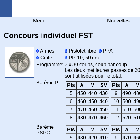
Arquebuse Genève
Menu
Nouvelles
Concours individuel FST
Armes:
Pistolet libre,
PPA
Cible:
PP-10, 50 cm
Programme:
3 x 30 coups, coup par coup
Les deux meilleures passes de 3
sont utilisées pour le total.
Barème PL:
Pts
A
V
SV
Pts
A
V
5
450
440
430
9
490
48
6
460
450
440
10
500
49
7
470
460
450
11
510
50
8
480
470
460
12
520
51
Barème
Pts
A
V
SV
Pts
A
V
PSPC:
5
430
420
410
9
470
46