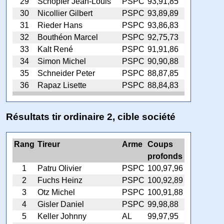
29
Schopfer Jean-Louis
PSPC
93,91,85
30
Nicollier Gilbert
PSPC
93,89,89
31
Rieder Hans
PSPC
93,86,83
32
Bouthéon Marcel
PSPC
92,75,73
33
Kalt René
PSPC
91,91,86
34
Simon Michel
PSPC
90,90,88
35
Schneider Peter
PSPC
88,87,85
36
Rapaz Lisette
PSPC
88,84,83
Résultats tir ordinaire 2, cible société
Rang
Tireur
Arme
Coups
profonds
1
Patru Olivier
PSPC
100,97,96
2
Fuchs Heinz
PSPC
100,92,89
3
Otz Michel
PSPC
100,91,88
4
Gisler Daniel
PSPC
99,98,88
5
Keller Johnny
AL
99,97,95