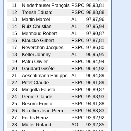
11
Niederhauser François
PSPC
98,93,81
12
Troesh Eduard
PSPC
98,88,88
13
Martin Marcel
AL
97,97,96
14
Ruiz Christian
AL
97,95,94
15
Mermoud Robert
AL
97,90,87
16
Klaucke Gilbert
PSPC
97,87,81
17
Reverchon Jacques
PSPC
97,86,80
18
Keller Johnny
AL
96,95,95
19
Patru Olivier
PSPC
96,94,94
20
Gaudard Gisèle
PSPC
96,94,92
21
Aeschlimann Philippe
AL
96,94,89
22
Pittet Claude
PSPC
96,91,89
23
Mingolla Fausto
PSPC
96,89,87
24
Genier Claude
PSPC
95,93,93
25
Besomi Enrico
PSPC
94,91,88
26
Nicollier Jean-Pierre
PSPC
94,88,83
27
Fuchs Heinz
PSPC
93,92,92
28
Müller Roland
AO
93,92,85