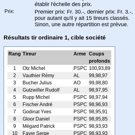
établir l'échelle des prix.
Prix:
Premier prix: Fr. 30.-, dernier prix: Fr. 3.-,
pour autant qu'il y ait 15 tireurs classés.
Sinon, une autre répartition est prévue.
Résultats tir ordinaire 1, cible société
Rang
Tireur
Arme
Coups
profonds
1
Otz Michel
PSPC
100,93,89
2
Vauthier Rémy
AL
99,98,97
3
Bucher Julius
AO
99,98,80
4
Gutzwiller Rudolf
AL
98,97,95
5
Rupp Michel
PSPC
98,97,94
6
Fischer André
PSPC
98,96,93
7
Godinat Yves
PSPC
98,95,91
8
Gloor Daniel
PSPC
98,95,85
9
Mégard Patrick
PSPC
98,93,93
10
Favre Serge
PSPC
98,93,93