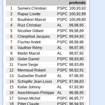
profonds
1
Somers Christian
PSPC
100,93,92
2
Rapaz Lisette
PSPC
100,92,89
3
Bouthéon Marcel
PSPC
100,89,80
4
Ruiz Christian
AL
99,98,95
5
Nicollier Gilbert
PSPC
99,98,89
6
Cherpillod Jacques
PSPC
99,94,93
7
Fischer André
PSPC
98,98,96
8
Vauthier Rémy
AL
98,97,95
9
Martin Marcel
AL
98,97,92
10
Gisler Daniel
PSPC
98,93,90
11
Favre Serge
PSPC
98,93,89
12
Mermoud Robert
PSPC
98,92,91
13
Gutzwiller Rudolf
AL
97,96,95
14
Schopfer Jean-Louis
PSPC
97,96,83
15
Keller Johnny
AL
97,93,90
16
Aeschlimann Philippe
AL
96,96,95
17
Simon Michel
PSPC
96,95,77
18
Pittet Claude
PSPC
96,94,93