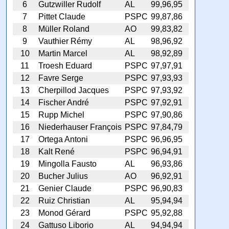
6
Gutzwiller Rudolf
AL
99,96,95
7
Pittet Claude
PSPC
99,87,86
8
Müller Roland
AO
99,83,82
9
Vauthier Rémy
AL
98,96,92
10
Martin Marcel
AL
98,92,89
11
Troesh Eduard
PSPC
97,97,91
12
Favre Serge
PSPC
97,93,93
13
Cherpillod Jacques
PSPC
97,93,92
14
Fischer André
PSPC
97,92,91
15
Rupp Michel
PSPC
97,90,86
16
Niederhauser François
PSPC
97,84,79
17
Ortega Antoni
PSPC
96,96,95
18
Kalt René
PSPC
96,94,91
19
Mingolla Fausto
AL
96,93,86
20
Bucher Julius
AO
96,92,91
21
Genier Claude
PSPC
96,90,83
22
Ruiz Christian
AL
95,94,94
23
Monod Gérard
PSPC
95,92,88
24
Gattuso Liborio
AL
94,94,94