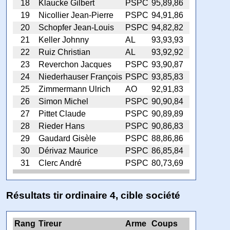
18
Klaucke Gilbert
PSPC
95,89,86
19
Nicollier Jean-Pierre
PSPC
94,91,86
20
Schopfer Jean-Louis
PSPC
94,82,82
21
Keller Johnny
AL
93,93,93
22
Ruiz Christian
AL
93,92,92
23
Reverchon Jacques
PSPC
93,90,87
24
Niederhauser François
PSPC
93,85,83
25
Zimmermann Ulrich
AO
92,91,83
26
Simon Michel
PSPC
90,90,84
27
Pittet Claude
PSPC
90,89,89
28
Rieder Hans
PSPC
90,86,83
29
Gaudard Gisèle
PSPC
88,86,86
30
Dérivaz Maurice
PSPC
86,85,84
31
Clerc André
PSPC
80,73,69
Résultats tir ordinaire 4, cible société
Rang
Tireur
Arme
Coups