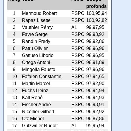
profonds
1
Mermoud Robert
PSPC
100,95,94
2
Rapaz Lisette
PSPC
100,92,82
3
Vauthier Rémy
AL
99,97,95
4
Favre Serge
PSPC
99,93,92
5
Randin Fredy
PSPC
99,92,86
6
Patru Olivier
PSPC
98,96,96
7
Gattuso Liborio
PSPC
98,96,95
8
Ortega Antoni
PSPC
98,91,89
9
Mingolla Fausto
PSPC
97,96,96
10
Fafalen Constantin
PSPC
97,94,65
11
Martin Marcel
PSPC
97,92,90
12
Fuchs Heinz
PSPC
96,94,94
13
Kalt René
PSPC
96,94,93
14
Fischer André
PSPC
96,93,91
15
Nicollier Gilbert
PSPC
96,92,92
16
Otz Michel
PSPC
96,87,86
17
Gutzwiller Rudolf
AL
95,95,94