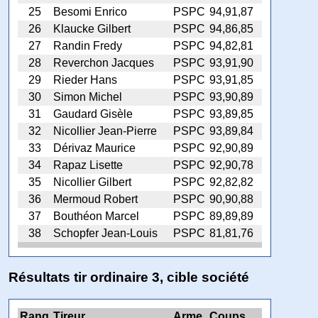
25
Besomi Enrico
PSPC
94,91,87
26
Klaucke Gilbert
PSPC
94,86,85
27
Randin Fredy
PSPC
94,82,81
28
Reverchon Jacques
PSPC
93,91,90
29
Rieder Hans
PSPC
93,91,85
30
Simon Michel
PSPC
93,90,89
31
Gaudard Gisèle
PSPC
93,89,85
32
Nicollier Jean-Pierre
PSPC
93,89,84
33
Dérivaz Maurice
PSPC
92,90,89
34
Rapaz Lisette
PSPC
92,90,78
35
Nicollier Gilbert
PSPC
92,82,82
36
Mermoud Robert
PSPC
90,90,88
37
Bouthéon Marcel
PSPC
89,89,89
38
Schopfer Jean-Louis
PSPC
81,81,76
Résultats tir ordinaire 3, cible société
Rang
Tireur
Arme
Coups