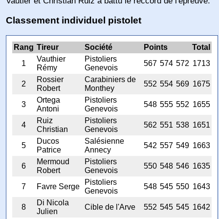
Vautier et Christian Ruiz a battu le reccord de l'épreuve.
Classement individuel pistolet
Rang
Tireur
Société
Points
Total
Vauthier
Pistoliers
1
567
574
572
1713
Rémy
Genevois
Rossier
Carabiniers de
2
552
554
569
1675
Robert
Monthey
Ortega
Pistoliers
3
548
555
552
1655
Antoni
Genevois
Ruiz
Pistoliers
4
562
551
538
1651
Christian
Genevois
Ducos
Salésienne
5
542
557
549
1663
Patrice
Annecy
Mermoud
Pistoliers
6
550
548
546
1635
Robert
Genevois
Pistoliers
7
Favre Serge
548
545
550
1643
Genevois
Di Nicola
8
Cible de l'Arve
552
545
545
1642
Julien