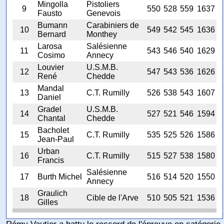
Mingolla
Pistoliers
9
550
528
559
1637
Fausto
Genevois
Bumann
Carabiniers de
10
549
542
545
1636
Bernard
Monthey
Larosa
Salésienne
11
543
546
540
1629
Cosimo
Annecy
Louvier
U.S.M.B.
12
547
543
536
1626
René
Chedde
Mandal
13
C.T. Rumilly
526
538
543
1607
Daniel
Gradel
U.S.M.B.
14
527
521
546
1594
Chantal
Chedde
Bacholet
15
C.T. Rumilly
535
525
526
1586
Jean-Paul
Urban
16
C.T. Rumilly
515
527
538
1580
Francis
Salésienne
17
Burth Michel
516
514
520
1550
Annecy
Graulich
18
Cible de l'Arve
510
505
521
1536
Gilles
Rémy Vautier a battu le reccord de l'épreuve en catégorie