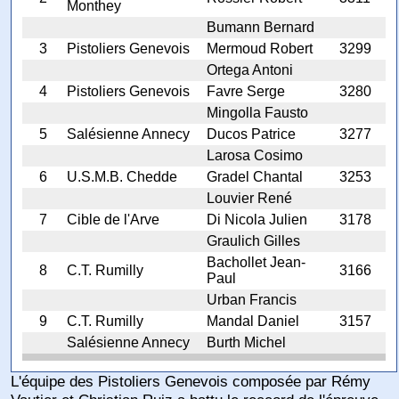
Monthey
Bumann Bernard
3
Pistoliers Genevois
Mermoud Robert
3299
Ortega Antoni
4
Pistoliers Genevois
Favre Serge
3280
Mingolla Fausto
5
Salésienne Annecy
Ducos Patrice
3277
Larosa Cosimo
6
U.S.M.B. Chedde
Gradel Chantal
3253
Louvier René
7
Cible de l'Arve
Di Nicola Julien
3178
Graulich Gilles
Bachollet Jean-
8
C.T. Rumilly
3166
Paul
Urban Francis
9
C.T. Rumilly
Mandal Daniel
3157
Salésienne Annecy
Burth Michel
L'équipe des Pistoliers Genevois composée par Rémy