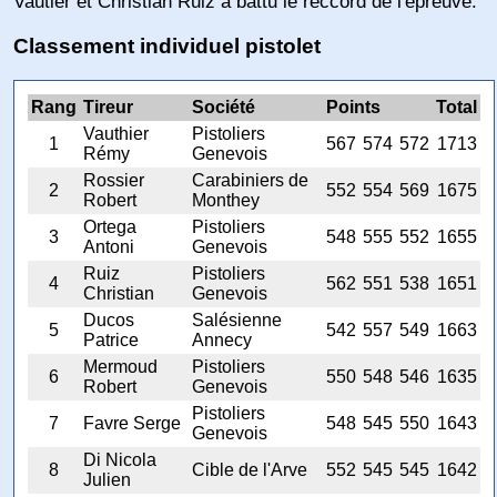
Vautier et Christian Ruiz a battu le reccord de l'épreuve.
Classement individuel pistolet
Rang
Tireur
Société
Points
Total
Vauthier
Pistoliers
1
567
574
572
1713
Rémy
Genevois
Rossier
Carabiniers de
2
552
554
569
1675
Robert
Monthey
Ortega
Pistoliers
3
548
555
552
1655
Antoni
Genevois
Ruiz
Pistoliers
4
562
551
538
1651
Christian
Genevois
Ducos
Salésienne
5
542
557
549
1663
Patrice
Annecy
Mermoud
Pistoliers
6
550
548
546
1635
Robert
Genevois
Pistoliers
7
Favre Serge
548
545
550
1643
Genevois
Di Nicola
8
Cible de l'Arve
552
545
545
1642
Julien