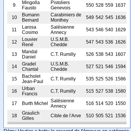
Mingolla
Pistoliers
9
550
528
559
1637
Fausto
Genevois
Bumann
Carabiniers de
10
549
542
545
1636
Bernard
Monthey
Larosa
Salésienne
11
543
546
540
1629
Cosimo
Annecy
Louvier
U.S.M.B.
12
547
543
536
1626
René
Chedde
Mandal
13
C.T. Rumilly
526
538
543
1607
Daniel
Gradel
U.S.M.B.
14
527
521
546
1594
Chantal
Chedde
Bacholet
15
C.T. Rumilly
535
525
526
1586
Jean-Paul
Urban
16
C.T. Rumilly
515
527
538
1580
Francis
Salésienne
17
Burth Michel
516
514
520
1550
Annecy
Graulich
18
Cible de l'Arve
510
505
521
1536
Gilles
Rémy Vautier a battu le reccord de l'épreuve en catégorie