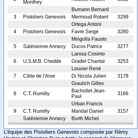
Monthey
Bumann Bernard
3
Pistoliers Genevois
Mermoud Robert
3299
Ortega Antoni
4
Pistoliers Genevois
Favre Serge
3280
Mingolla Fausto
5
Salésienne Annecy
Ducos Patrice
3277
Larosa Cosimo
6
U.S.M.B. Chedde
Gradel Chantal
3253
Louvier René
7
Cible de l'Arve
Di Nicola Julien
3178
Graulich Gilles
Bachollet Jean-
8
C.T. Rumilly
3166
Paul
Urban Francis
9
C.T. Rumilly
Mandal Daniel
3157
Salésienne Annecy
Burth Michel
L'équipe des Pistoliers Genevois composée par Rémy