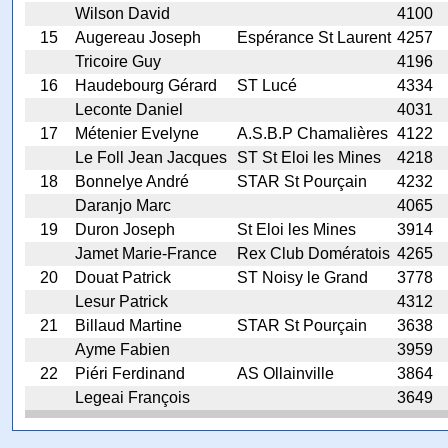
Wilson David
4100
15
Augereau Joseph
Espérance St Laurent
4257
Tricoire Guy
4196
16
Haudebourg Gérard
ST Lucé
4334
Leconte Daniel
4031
17
Métenier Evelyne
A.S.B.P Chamalières
4122
Le Foll Jean Jacques
ST St Eloi les Mines
4218
18
Bonnelye André
STAR St Pourçain
4232
Daranjo Marc
4065
19
Duron Joseph
St Eloi les Mines
3914
Jamet Marie-France
Rex Club Domératois
4265
20
Douat Patrick
ST Noisy le Grand
3778
Lesur Patrick
4312
21
Billaud Martine
STAR St Pourçain
3638
Ayme Fabien
3959
22
Piéri Ferdinand
AS Ollainville
3864
Legeai François
3649