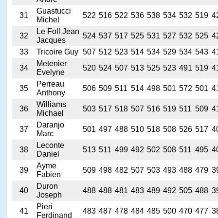
Guastucci
31
522
516
522
536
538
534
532
519
4
Michel
Le Foll Jean
32
524
537
517
525
531
527
532
525
4
Jacques
33
Tricoire Guy
507
512
523
514
534
529
534
543
4
Metenier
34
520
524
507
513
525
523
491
519
4
Evelyne
Perreau
35
506
509
511
514
498
501
572
501
4
Anthony
Williams
36
503
517
518
507
516
519
511
509
4
Michael
Daranjo
37
501
497
488
510
518
508
526
517
4
Marc
Leconte
38
513
511
499
492
502
508
511
495
4
Daniel
Ayme
39
509
498
482
507
503
493
488
479
3
Fabien
Duron
40
488
488
481
483
489
492
505
488
3
Joseph
Pieri
41
483
487
478
484
485
500
470
477
3
Ferdinand