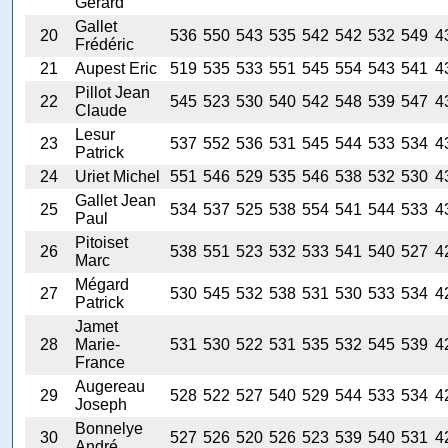
Gerard
Gallet
20
536
550
543
535
542
542
532
549
4
Frédéric
21
Aupest Eric
519
535
533
551
545
554
543
541
4
Pillot Jean
22
545
523
530
540
542
548
539
547
4
Claude
Lesur
23
537
552
536
531
545
544
533
534
4
Patrick
24
Uriet Michel
551
546
529
535
546
538
532
530
4
Gallet Jean
25
534
537
525
538
554
541
544
533
4
Paul
Pitoiset
26
538
551
523
532
533
541
540
527
4
Marc
Mégard
27
530
545
532
538
531
530
533
534
4
Patrick
Jamet
28
Marie-
531
530
522
531
535
532
545
539
4
France
Augereau
29
528
522
527
540
529
544
533
534
4
Joseph
Bonnelye
30
527
526
520
526
523
539
540
531
4
André