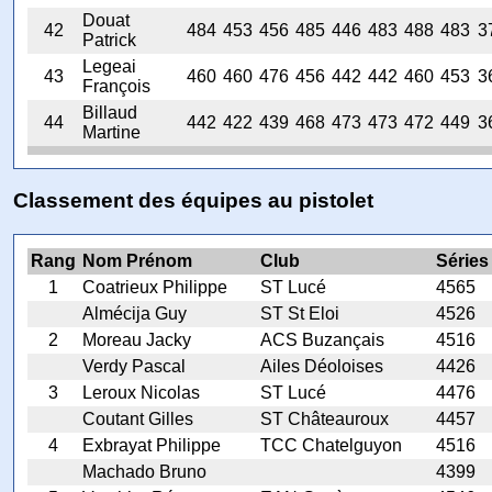
Douat
42
484
453
456
485
446
483
488
483
3
Patrick
Legeai
43
460
460
476
456
442
442
460
453
3
François
Billaud
44
442
422
439
468
473
473
472
449
3
Martine
Classement des équipes au pistolet
Rang
Nom Prénom
Club
Séries
1
Coatrieux Philippe
ST Lucé
4565
Almécija Guy
ST St Eloi
4526
2
Moreau Jacky
ACS Buzançais
4516
Verdy Pascal
Ailes Déoloises
4426
3
Leroux Nicolas
ST Lucé
4476
Coutant Gilles
ST Châteauroux
4457
4
Exbrayat Philippe
TCC Chatelguyon
4516
Machado Bruno
4399