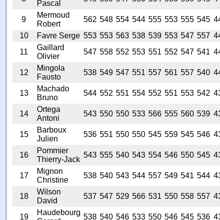
Pascal
Mermoud
9
562
548
554
544
555
553
555
545
4
Robert
10
Favre Serge
553
553
563
538
539
553
547
557
4
Gaillard
11
547
558
552
553
551
552
547
541
4
Olivier
Mingola
12
538
549
547
551
557
561
557
540
4
Fausto
Machado
13
544
552
551
554
552
551
553
542
4
Bruno
Ortega
14
543
550
550
533
566
555
560
539
4
Antoni
Barboux
15
536
551
550
550
545
559
545
546
4
Julien
Pommier
16
543
555
540
543
554
546
550
545
4
Thierry-Jack
Mignon
17
538
540
543
544
557
549
541
544
4
Christine
Wilson
18
537
547
529
566
531
550
558
557
4
David
Haudebourg
19
538
540
546
533
550
546
545
536
4