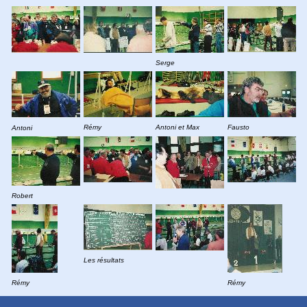
Serge
Rémy
Antoni et Max
Fausto
Antoni
Robert
Les résultats
Rémy
Rémy