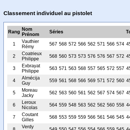
Classement individuel au pistolet
Nom
Rang
Séries
T
Prénom
Vauthier
1
567
568
572
566
562
571
566
574
4
Rémy
Coatrieux
2
568
560
573
573
576
576
567
572
4
Philippe
Exbrayat
3
563
571
563
568
557
565
572
557
4
Philippe
Almécija
4
559
561
568
566
569
571
572
560
4
Guy
Moreau
5
562
563
560
561
562
567
574
567
4
Jacky
Leroux
6
564
559
548
563
562
562
560
558
4
Nicolas
Coutant
7
568
553
559
559
566
561
546
545
4
Gilles
Verdy
8
549
550
547
556
554
566
559
545
4