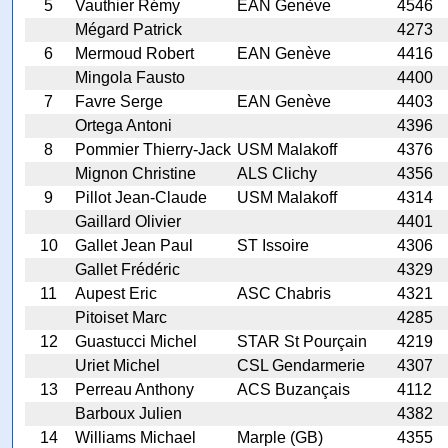
5
Vauthier Rémy
EAN Genève
4546
Mégard Patrick
4273
6
Mermoud Robert
EAN Genève
4416
Mingola Fausto
4400
7
Favre Serge
EAN Genève
4403
Ortega Antoni
4396
8
Pommier Thierry-Jack
USM Malakoff
4376
Mignon Christine
ALS Clichy
4356
9
Pillot Jean-Claude
USM Malakoff
4314
Gaillard Olivier
4401
10
Gallet Jean Paul
ST Issoire
4306
Gallet Frédéric
4329
11
Aupest Eric
ASC Chabris
4321
Pitoiset Marc
4285
12
Guastucci Michel
STAR St Pourçain
4219
Uriet Michel
CSL Gendarmerie
4307
13
Perreau Anthony
ACS Buzançais
4112
Barboux Julien
4382
14
Williams Michael
Marple (GB)
4355