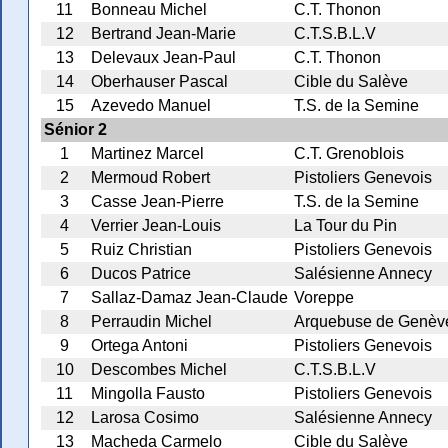
11
Bonneau Michel
C.T. Thonon
12
Bertrand Jean-Marie
C.T.S.B.L.V
13
Delevaux Jean-Paul
C.T. Thonon
14
Oberhauser Pascal
Cible du Salève
15
Azevedo Manuel
T.S. de la Semine
Sénior 2
1
Martinez Marcel
C.T. Grenoblois
2
Mermoud Robert
Pistoliers Genevois
3
Casse Jean-Pierre
T.S. de la Semine
4
Verrier Jean-Louis
La Tour du Pin
5
Ruiz Christian
Pistoliers Genevois
6
Ducos Patrice
Salésienne Annecy
7
Sallaz-Damaz Jean-Claude
Voreppe
8
Perraudin Michel
Arquebuse de Genèv
9
Ortega Antoni
Pistoliers Genevois
10
Descombes Michel
C.T.S.B.L.V
11
Mingolla Fausto
Pistoliers Genevois
12
Larosa Cosimo
Salésienne Annecy
13
Macheda Carmelo
Cible du Salève