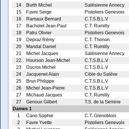
14
Burth Michel
Salésienne Annecy
15
Favre Serge
Pistoliers Genevois
16
Ramaux Bernard
C.T.S.B.L.V
17
Bacholet Jean-Paul
C.T. Rumilly
18
Patru Olivier
Pistoliers Genevois
19
Depraz Rémy
C.T. Thonon
20
Mandal Daniel
C.T. Rumilly
21
Michel Jacques
Salésienne Annecy
22
Hourson Jean-Michel
C.T.S.B.L.V
23
Ducros Michel
C.T.S.B.L.V
24
Jacquenet Alain
Cible du Salève
25
Brun Philippe
C.T.S.B.L.V
26
Michel Jean-Pierre
C.T.S.B.L.V
27
Michaud Jacques
C.T. Rumilly
27
Genoux Gilbert
T.S. de la Semine
Dames 1
1
Cano Sophie
C.T. Grenoblois
2
Favre Yvette
Pistoliers Genevois