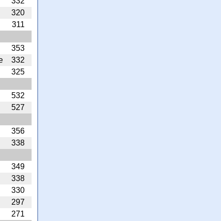
332
320
311
353
e
332
325
532
527
356
338
349
338
330
297
271