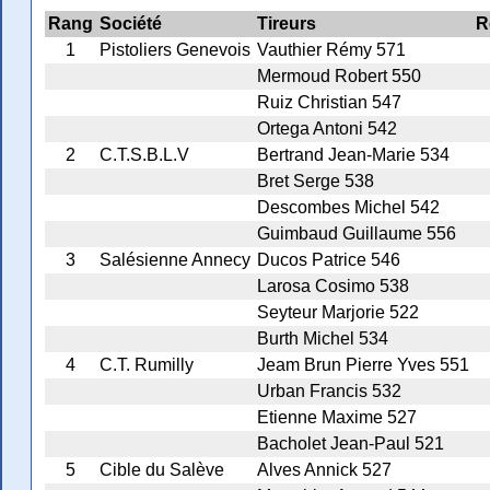
Rang
Société
Tireurs
R
1
Pistoliers Genevois
Vauthier Rémy 571
Mermoud Robert 550
Ruiz Christian 547
Ortega Antoni 542
2
C.T.S.B.L.V
Bertrand Jean-Marie 534
Bret Serge 538
Descombes Michel 542
Guimbaud Guillaume 556
3
Salésienne Annecy
Ducos Patrice 546
Larosa Cosimo 538
Seyteur Marjorie 522
Burth Michel 534
4
C.T. Rumilly
Jeam Brun Pierre Yves 551
Urban Francis 532
Etienne Maxime 527
Bacholet Jean-Paul 521
5
Cible du Salève
Alves Annick 527