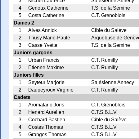
3
Michel Laurence
Salésienne Annecy
4
Genoux Catherine
T.S. de la Semine
5
Costa Catherine
C.T. Grenoblois
Dames 2
1
Alves Annick
Cible du Salève
2
Thusy Marie-Paule
Arquebuse de Genèv
3
Casse Yvette
T.S. de la Semine
Juniors garçons
1
Urban Francis
C.T. Rumilly
2
Etienne Maxime
C.T. Rumilly
Juniors filles
1
Seyteur Marjorie
Salésienne Annecy
2
Daupeyroux Virginie
C.T. Rumilly
Cadets
1
Aromatario Joris
C.T. Grenoblois
2
Henard Aurelien
C.T.S.B.L.V
3
Cochard Bastien
Cible du Salève
4
Costes Thomas
C.T.S.B.L.V
5
Granges Thomas
C.T.S.B.L.V