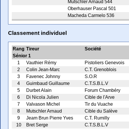
Mutschler Arnaud 544
Oberhauser Pascal 501
Macheda Carmelo 536
Classement individuel
Rang
Tireur
Société
Sénior 1
1
Vauthier Rémy
Pistoliers Genevois
2
Colin Jean-Marc
C.T. Grenoblois
3
Favenec Johnny
S.O.R
4
Guimbaud Guillaume
C.T.S.B.L.V
5
Durbet Alain
Forum Chambéry
6
Di Nicola Julien
Cible de l'Arve
7
Valvason Michel
Tir du Vuache
8
Mutschler Arnaud
Cible du Salève
9
Jeam Brun Pierre Yves
C.T. Rumilly
10
Bret Serge
C.T.S.B.L.V