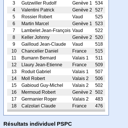
3
Gutzwiller Rudolf
Genève 1
534
4
Valentini Patrick
Genève 2
527
5
Rossier Robert
Vaud
525
6
Martin Marcel
Genève 1
523
7
Lambelet Jean-François
Vaud
522
8
Keller Johnny
Genève 2
520
9
Gailloud Jean-Claude
Vaud
518
10
Chancelier Daniel
France
515
11
Bumann Bernard
Valais 1
511
12
Llaury Jean-Etienne
France
509
13
Roduit Gabriel
Valais 1
507
14
Moll Robert
Valais 2
506
15
Gabioud Guy-Michel
Valais 2
502
16
Mermoud Robert
Genève 2
502
17
Germanier Roger
Valais 2
483
18
Calzolari Claude
France
476
Résultats individuel PSPC