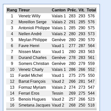
Rang
Tireur
Canton
Préc.
Vit.
Total
1
Venetz Willy
Valais 1
283
293
576
2
Moreillon Serge
Valais 2
291
285
576
3
Antonioli Philippe
Valais 1
285
290
575
4
Nellen André
Valais 2
280
293
573
5
Meylan Philippe
Genève
280
290
570
6
Favre Henri
Vaud 1
277
287
564
7
Nissen Marx
Vaud 1
280
283
563
8
Durand Charles
Genève
278
283
561
9
Somers Christian
Genève
280
279
559
10
Venetz Charly
Valais 1
286
266
552
11
Fardel Michel
Vaud 1
275
275
550
12
Barrat François
Vaud 2
266
281
547
13
Formaz Myriam
Valais 2
274
273
547
14
Ferrari Eros
Tessin
269
275
544
15
Benois Hugues
Vaud 2
257
266
523
16
Smetana Jacques
Vaud 2
268
250
518