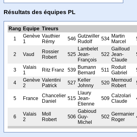
Résultats des équipes PL
Rang
Equipe
Tireurs
Genève
Vauthier
Gutzwiller
Martin
1
546
534
1
Rémy
Rudolf
Marcel
Lambelet
Gailloud
Rossier
2
Vaud
525
Jean-
522
Jean-
Robert
François
Claude
Valais
Bumann
Roduit
3
Ritz Franz
539
511
1
Bernard
Gabriel
Genève
Valentini
Keller
Mermoud
4
527
520
2
Patrick
Johnny
Robert
Llaury
Chancelier
Calzolari
5
France
515
Jean-
509
Daniel
Claude
Etienne
Gabioud
Valais
Moll
Germanier
6
506
Guy-
502
2
Robert
Roger
Michel