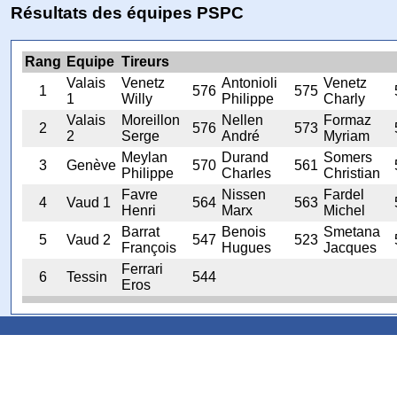
Résultats des équipes PSPC
Rang
Equipe
Tireurs
Valais
Venetz
Antonioli
Venetz
1
576
575
1
Willy
Philippe
Charly
Valais
Moreillon
Nellen
Formaz
2
576
573
2
Serge
André
Myriam
Meylan
Durand
Somers
3
Genève
570
561
Philippe
Charles
Christian
Favre
Nissen
Fardel
4
Vaud 1
564
563
Henri
Marx
Michel
Barrat
Benois
Smetana
5
Vaud 2
547
523
François
Hugues
Jacques
Ferrari
6
Tessin
544
Eros