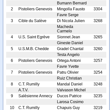
Bumann Bernard
2
Pistoliers Genevois
Mingolla Fausto
3304
Favre Serge
3
Cible du Salève
Di Nicola Julien
3268
Macheda
Carmelo
4
U.S. Saint Egrève
Sionnet Jean
3265
Gineste Daniel
5
U.S.M.B. Chedde
Gradel Chantal
3260
Testa Angelo
6
Pistoliers Genevois
Ortega Antoni
3257
Favre Yvette
7
Pistoliers Genevois
Patru Olivier
3254
Ruiz Christian
8
C.T. Rumilly
Mandal Daniel
3248
A.T.V.
Valvason Michel
9
Salésienne Annecy
Ducos Patrice
3235
Larosa Cosimo
10
C.T. Rumilly
Chapuis Guy
3219