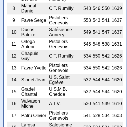
Mandal
8
C.T. Rumilly
543
546
550
1639
Daniel
Pistoliers
9
Favre Serge
553
543
541
1637
Genevois
Ducos
Salésienne
10
549
541
547
1637
Patrice
Annecy
Ortega
Pistoliers
11
545
548
538
1631
Antoni
Genevois
Chapuis
12
C.T. Rumilly
534
550
542
1626
Guy
Pistoliers
13
Favre Yvette
534
550
542
1626
Genevois
U.S. Saint
14
Sionet Jean
532
544
544
1620
Egrève
Gradel
U.S.M.B.
15
532
544
544
1620
Chantal
Chedde
Valvason
16
A.T.V.
530
541
539
1610
Michel
Pistoliers
17
Patru Olivier
541
528
534
1603
Genevois
Larosa
Salésienne