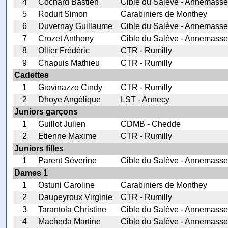
4
Cochard Bastien
Cible du Salève - Annemasse
5
Roduit Simon
Carabiniers de Monthey
6
Duvernay Guillaume
Cible du Salève - Annemasse
7
Crozet Anthony
Cible du Salève - Annemasse
8
Ollier Frédéric
CTR - Rumilly
9
Chapuis Mathieu
CTR - Rumilly
Cadettes
1
Giovinazzo Cindy
CTR - Rumilly
2
Dhoye Angélique
LST - Annecy
Juniors garçons
1
Guillot Julien
CDMB - Chedde
2
Etienne Maxime
CTR - Rumilly
Juniors filles
1
Parent Séverine
Cible du Salève - Annemasse
Dames 1
1
Ostuni Caroline
Carabiniers de Monthey
2
Daupeyroux Virginie
CTR - Rumilly
3
Tarantola Christine
Cible du Salève - Annemasse
4
Macheda Martine
Cible du Salève - Annemasse