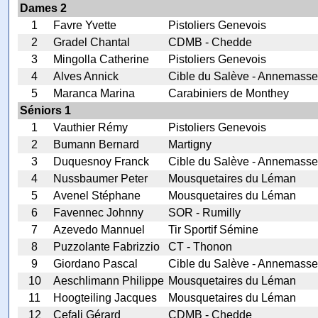
Dames 2
1
Favre Yvette
Pistoliers Genevois
2
Gradel Chantal
CDMB - Chedde
3
Mingolla Catherine
Pistoliers Genevois
4
Alves Annick
Cible du Salève - Annemasse
5
Maranca Marina
Carabiniers de Monthey
Séniors 1
1
Vauthier Rémy
Pistoliers Genevois
2
Bumann Bernard
Martigny
3
Duquesnoy Franck
Cible du Salève - Annemasse
4
Nussbaumer Peter
Mousquetaires du Léman
5
Avenel Stéphane
Mousquetaires du Léman
6
Favennec Johnny
SOR - Rumilly
7
Azevedo Mannuel
Tir Sportif Sémine
8
Puzzolante Fabrizzio
CT - Thonon
9
Giordano Pascal
Cible du Salève - Annemasse
10
Aeschlimann Philippe
Mousquetaires du Léman
11
Hoogteiling Jacques
Mousquetaires du Léman
12
Cefali Gérard
CDMB - Chedde