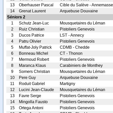
13
Oberhauser Pascal
Cible du Salève - Annemasse
14
Grenat Laurent
Arquebuse Douvaine
Séniors 2
1
Schutz Jean-Luc
Mousquetaires du Léman
2
Ruiz Christian
Pistoliers Genevois
3
Ducos Patrice
LST - Annecy
4
Patru Olivier
Pistoliers Genevois
5
Muffat-Joly Patrick
CDMB - Chedde
6
Bonneau Michel
CT - Thonon
7
Mermoud Robert
Pistoliers Genevois
8
Maranca Klaus
Carabiniers de Monthey
9
Somers Christian
Mousquetaires du Léman
10
Pere Guy
Arquebuse Douvaine
11
Roduit Gabriel
Martigny
12
Lucini Jean-Claude
Mousquetaires du Léman
13
Favre Serge
Pistoliers Genevois
14
Mingolla Fausto
Pistoliers Genevois
15
Ortega Antoni
Pistoliers Genevois