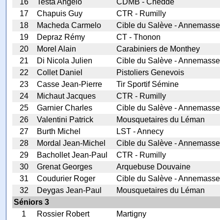
16
Testa Angelo
CDMB - Chedde
17
Chapuis Guy
CTR - Rumilly
18
Macheda Carmelo
Cible du Salève - Annemasse
19
Depraz Rémy
CT - Thonon
20
Morel Alain
Carabiniers de Monthey
21
Di Nicola Julien
Cible du Salève - Annemasse
22
Collet Daniel
Pistoliers Genevois
23
Casse Jean-Pierre
Tir Sportif Sémine
24
Michaut Jacques
CTR - Rumilly
25
Garnier Charles
Cible du Salève - Annemasse
26
Valentini Patrick
Mousquetaires du Léman
27
Burth Michel
LST - Annecy
28
Mordal Jean-Michel
Cible du Salève - Annemasse
29
Bachollet Jean-Paul
CTR - Rumilly
30
Grenat Georges
Arquebuse Douvaine
31
Coudurier Roger
Cible du Salève - Annemasse
32
Deygas Jean-Paul
Mousquetaires du Léman
Séniors 3
1
Rossier Robert
Martigny