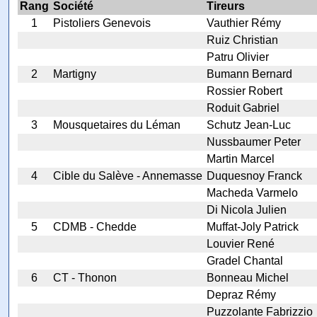
Rang
Société
Tireurs
1
Pistoliers Genevois
Vauthier Rémy
Ruiz Christian
Patru Olivier
2
Martigny
Bumann Bernard
Rossier Robert
Roduit Gabriel
3
Mousquetaires du Léman
Schutz Jean-Luc
Nussbaumer Peter
Martin Marcel
4
Cible du Salève - Annemasse
Duquesnoy Franck
Macheda Varmelo
Di Nicola Julien
5
CDMB - Chedde
Muffat-Joly Patrick
Louvier René
Gradel Chantal
6
CT - Thonon
Bonneau Michel
Depraz Rémy
Puzzolante Fabrizzio