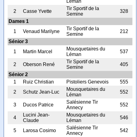
Léman
Tir Sportif de la
2
Casse Yvette
328
Semine
Dames 1
Tir Sportif de la
1
Venaud Marilyne
212
Semine
Sénior 3
Mousquetaires du
1
Martin Marcel
537
Léman
Tir Sportif de la
2
Oberson René
405
Semine
Sénior 2
1
Ruiz Christian
Pistoliers Genevois
555
Mousquetaires du
2
Schutz Jean-Luc
552
Léman
Salésienne Tir
3
Ducos Patrice
552
Annecy
Lucini Jean-
Mousquetaires du
4
546
Claude
Léman
Salésienne Tir
5
Larosa Cosimo
542
Annecy