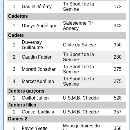
Tir Sportif de la
1
Gaulet Jérémy
172
Semine
Cadettes
Salésienne Tir
1
Dhoye Angélique
343
Annecy
Cadets
Duvernay
1
Cible du Saleve
350
Guillaume
Tir Sportif de la
2
Gaudin Fabien
280
Semine
Tir Sportif de la
3
Morard Jonathan
275
Semine
Tir Sportif de la
4
Marcet Aurélien
275
Semine
Juniors garçons
1
Guillot Julien
U.S.M.B. Chedde
528
Juniors filles
1
Contier Laéticia
U.S.M.B. Chedde
357
Dames 2
Mousquetaires du
1
Favre Yvette
366