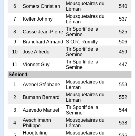
Mousquetaires du
6
Somers Christian
540
Léman
Mousquetaires du
7
Keller Johnny
537
Léman
Tir Sportif de la
8
Casse Jean-Pierre
525
Semine
9
Branchard Armand
S.O.R. Rumilly
506
Tir Sportif de la
10
Jose Alfredo
459
Semine
Tir Sportif de la
11
Vionnet Guy
447
Semine
Sénior 1
Mousquetaires du
1
Avenel Stéphane
553
Léman
Mousquetaires du
2
Bumann Bernard
552
Léman
Tir Sportif de la
3
Azevedo Manuel
544
Semine
Aeschlimann
Mousquetaires du
4
538
Philippe
Léman
Hoogteiling
Mousquetaires du
5
526