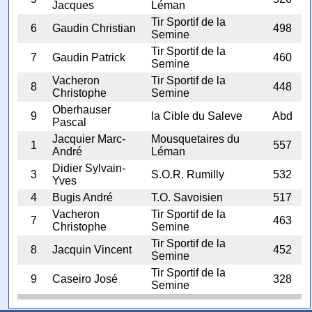
Jacques
Léman
Tir Sportif de la
6
Gaudin Christian
498
Semine
Tir Sportif de la
7
Gaudin Patrick
460
Semine
Vacheron
Tir Sportif de la
8
448
Christophe
Semine
Oberhauser
9
la Cible du Saleve
Abd
Pascal
Jacquier Marc-
Mousquetaires du
1
557
André
Léman
Didier Sylvain-
3
S.O.R. Rumilly
532
Yves
4
Bugis André
T.O. Savoisien
517
Vacheron
Tir Sportif de la
7
463
Christophe
Semine
Tir Sportif de la
8
Jacquin Vincent
452
Semine
Tir Sportif de la
9
Caseiro José
328
Semine