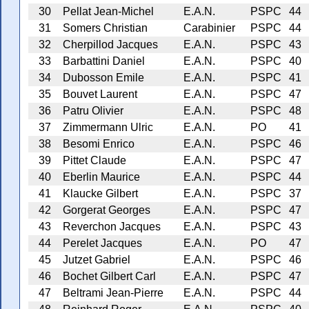
30
Pellat Jean-Michel
E.A.N.
PSPC
44
31
Somers Christian
Carabinier
PSPC
44
32
Cherpillod Jacques
E.A.N.
PSPC
43
33
Barbattini Daniel
E.A.N.
PSPC
40
34
Dubosson Emile
E.A.N.
PSPC
41
35
Bouvet Laurent
E.A.N.
PSPC
47
36
Patru Olivier
E.A.N.
PSPC
48
37
Zimmermann Ulric
E.A.N.
PO
41
38
Besomi Enrico
E.A.N.
PSPC
46
39
Pittet Claude
E.A.N.
PSPC
47
40
Eberlin Maurice
E.A.N.
PSPC
44
41
Klaucke Gilbert
E.A.N.
PSPC
37
42
Gorgerat Georges
E.A.N.
PSPC
47
43
Reverchon Jacques
E.A.N.
PSPC
43
44
Perelet Jacques
E.A.N.
PO
47
45
Jutzet Gabriel
E.A.N.
PSPC
46
46
Bochet Gilbert Carl
E.A.N.
PSPC
47
47
Beltrami Jean-Pierre
E.A.N.
PSPC
44