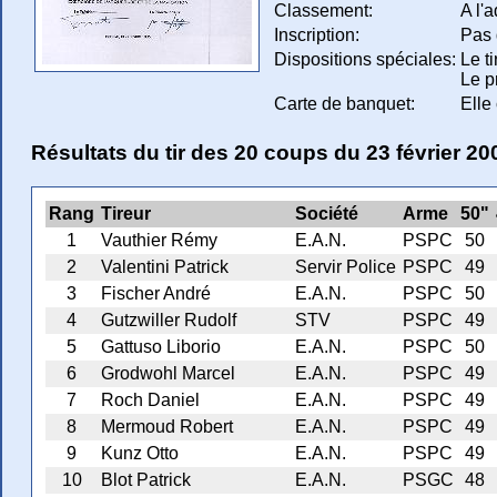
Classement:
A l'
Inscription:
Pas 
Dispositions spéciales:
Le t
Le p
Carte de banquet:
Elle
Résultats du tir des 20 coups du 23 février 20
Rang
Tireur
Société
Arme
50"
1
Vauthier Rémy
E.A.N.
PSPC
50
2
Valentini Patrick
Servir Police
PSPC
49
3
Fischer André
E.A.N.
PSPC
50
4
Gutzwiller Rudolf
STV
PSPC
49
5
Gattuso Liborio
E.A.N.
PSPC
50
6
Grodwohl Marcel
E.A.N.
PSPC
49
7
Roch Daniel
E.A.N.
PSPC
49
8
Mermoud Robert
E.A.N.
PSPC
49
9
Kunz Otto
E.A.N.
PSPC
49
10
Blot Patrick
E.A.N.
PSGC
48