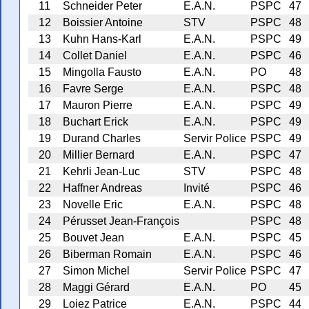
11
Schneider Peter
E.A.N.
PSPC
47
12
Boissier Antoine
STV
PSPC
48
13
Kuhn Hans-Karl
E.A.N.
PSPC
49
14
Collet Daniel
E.A.N.
PSPC
46
15
Mingolla Fausto
E.A.N.
PO
48
16
Favre Serge
E.A.N.
PSPC
48
17
Mauron Pierre
E.A.N.
PSPC
49
18
Buchart Erick
E.A.N.
PSPC
49
19
Durand Charles
Servir Police
PSPC
49
20
Millier Bernard
E.A.N.
PSPC
47
21
Kehrli Jean-Luc
STV
PSPC
48
22
Haffner Andreas
Invité
PSPC
46
23
Novelle Eric
E.A.N.
PSPC
48
24
Pérusset Jean-François
PSPC
48
25
Bouvet Jean
E.A.N.
PSPC
45
26
Biberman Romain
E.A.N.
PSPC
46
27
Simon Michel
Servir Police
PSPC
47
28
Maggi Gérard
E.A.N.
PO
45
29
Loiez Patrice
E.A.N.
PSPC
44