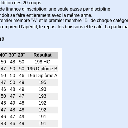
addition des 20 coups
de finance d'inscription; une seule passe par discipline
ir doit se faire entièrement avec la même arme.
remier membre "A" et le premier membre "B" de chaque catégori
 comprend l'apéritif, le repas, les boissons et le café. La particip
02
40"
30"
20"
Résultat
50
48
50
198 HC
47
50
50
196 Diplôme B
50
50
46
196 Diplôme A
47
50
49
195
46
48
49
193
50
47
47
193
46
49
48
192
47
48
48
192
46
47
49
191
48
46
49
191