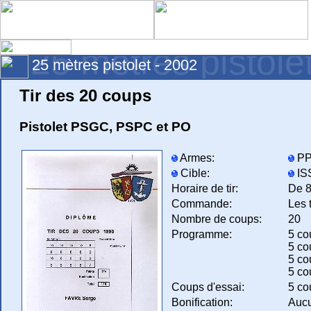
25 mètres pistole
25 mètres pistolet - 2002
Tir des 20 coups
Pistolet PSGC, PSPC et PO
Armes:
PP
Cible:
ISS
Horaire de tir:
De 8
Commande:
Les 
Nombre de coups:
20
Programme:
5 co
5 co
5 co
5 co
Coups d'essai:
5 co
Bonification:
Auc