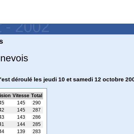
t - 2002
s
enevois
'est déroulé les jeudi 10 et samedi 12 octobre 20
ision
Vitesse
Total
45
145
290
42
145
287
43
143
286
41
144
285
44
139
283