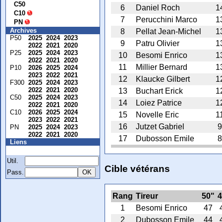
C50
6
Daniel Roch
1
C10
7
Perucchini Marco
1
PN
Archives
8
Pellat Jean-Michel
1
P50
2025
2024
2023
9
Patru Olivier
1
2022
2021
2020
P25
2025
2024
2023
10
Besomi Enrico
1
2022
2021
2020
11
Millier Bernard
1
P10
2026
2025
2024
2023
2022
2021
12
Klaucke Gilbert
1
F300
2025
2024
2023
2022
2021
2020
13
Buchart Erick
1
C50
2025
2024
2023
14
Loiez Patrice
1
2022
2021
2020
C10
2026
2025
2024
15
Novelle Eric
1
2023
2022
2021
16
Jutzet Gabriel
9
PN
2025
2024
2023
2022
2021
2020
17
Dubosson Emile
8
Liens
Membre
Util.
Cible vétérans
Pass.
Rang
Tireur
50"
4
1
Besomi Enrico
47
2
Dubosson Emile
44