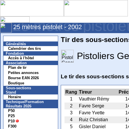
25 mètres pistole
25 mètres pistolet - 2002
Tir des sous-section
Nouvelles
Généralités
Calendrier des tirs
Pistoliers G
Fondation
Accès à l'hôtel
Association
Plan de tir
Petites annonces
Le tir des sous-sections s
Bourse EAN 2026
Boutique
Sous-sections
Rang
Tireur
Préc
Stand
Horaire
1
Vauthier Rémy
1
Technique/Formation
2
Favre Serge
1
Résultats 2026
P50
3
Favre Yvette
1
P25
4
Ruiz Christian
1
P10
F300
5
Gisler Daniel
1