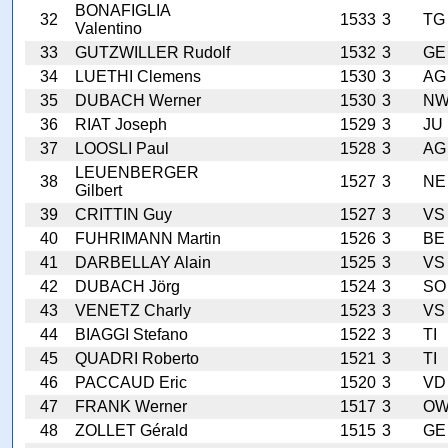
BONAFIGLIA
32
1533
3
TG
Valentino
33
GUTZWILLER Rudolf
1532
3
GE
34
LUETHI Clemens
1530
3
AG
35
DUBACH Werner
1530
3
N
36
RIAT Joseph
1529
3
JU
37
LOOSLI Paul
1528
3
AG
LEUENBERGER
38
1527
3
NE
Gilbert
39
CRITTIN Guy
1527
3
VS
40
FUHRIMANN Martin
1526
3
BE
41
DARBELLAY Alain
1525
3
VS
42
DUBACH Jörg
1524
3
SO
43
VENETZ Charly
1523
3
VS
44
BIAGGI Stefano
1522
3
TI
45
QUADRI Roberto
1521
3
TI
46
PACCAUD Eric
1520
3
VD
47
FRANK Werner
1517
3
O
48
ZOLLET Gérald
1515
3
GE