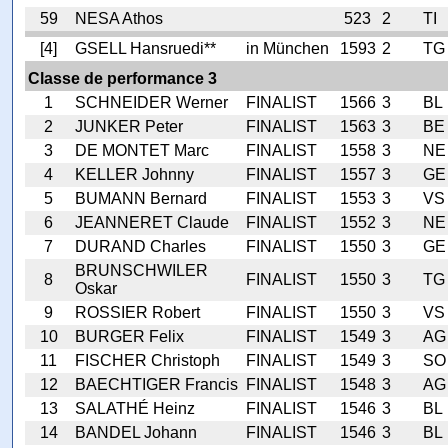
59
NESA Athos
523
2
TI
[4]
GSELL Hansruedi**
in München
1593
2
TG
Classe de performance 3
1
SCHNEIDER Werner
FINALIST
1566
3
BL
2
JUNKER Peter
FINALIST
1563
3
BE
3
DE MONTET Marc
FINALIST
1558
3
NE
4
KELLER Johnny
FINALIST
1557
3
GE
5
BUMANN Bernard
FINALIST
1553
3
VS
6
JEANNERET Claude
FINALIST
1552
3
NE
7
DURAND Charles
FINALIST
1550
3
GE
BRUNSCHWILER
8
FINALIST
1550
3
TG
Oskar
9
ROSSIER Robert
FINALIST
1550
3
VS
10
BURGER Felix
FINALIST
1549
3
AG
11
FISCHER Christoph
FINALIST
1549
3
SO
12
BAECHTIGER Francis
FINALIST
1548
3
AG
13
SALATHÉ Heinz
FINALIST
1546
3
BL
14
BANDEL Johann
FINALIST
1546
3
BL