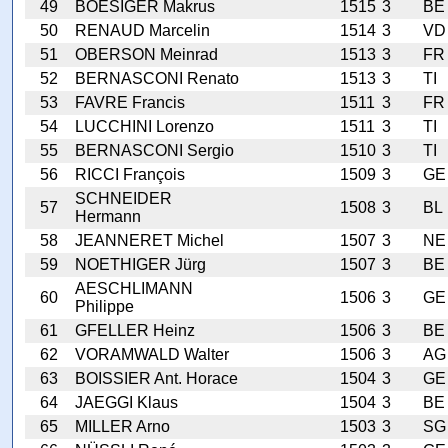
49
BOESIGER Makrus
1515
3
BE
50
RENAUD Marcelin
1514
3
VD
51
OBERSON Meinrad
1513
3
FR
52
BERNASCONI Renato
1513
3
TI
53
FAVRE Francis
1511
3
FR
54
LUCCHINI Lorenzo
1511
3
TI
55
BERNASCONI Sergio
1510
3
TI
56
RICCI François
1509
3
GE
SCHNEIDER
57
1508
3
BL
Hermann
58
JEANNERET Michel
1507
3
NE
59
NOETHIGER Jürg
1507
3
BE
AESCHLIMANN
60
1506
3
GE
Philippe
61
GFELLER Heinz
1506
3
BE
62
VORAMWALD Walter
1506
3
AG
63
BOISSIER Ant. Horace
1504
3
GE
64
JAEGGI Klaus
1504
3
BE
65
MILLER Arno
1503
3
SG