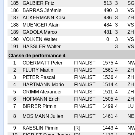
185
GALBIER Fritz
513
3
SG
186
BARRAS Jérémie
490
3
VS
187
ACKERMANN Kasi
486
3
ZH
188
MUENGER Alain
484
3
VS
189
GADOLA Marco
481
3
ZH
190
VOLKEN Walter
0
3
VS
191
HASSLER Walter
3
VS
Classe de performance 4
1
ODERMATT Peter
FINALIST
1575
4
N
2
FLURY Martin
FINALIST
1561
4
ZH
3
PETER Pascal
FINALIST
1536
4
ZH
4
HARTMANN Mario
FINALIST
1514
4
ZH
5
GRIMM Alexander
FINALIST
1511
4
ZH
6
HOFMANN Erich
FINALIST
1505
4
ZH
7
BIRRER Pirmin
FINALIST
1499
4
LU
8
MOSIMANN Julien
FINALIST
1461
4
NE
9
KAESLIN Pirmin
[R]
1443
4
N