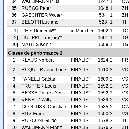
34
WALLIMANN Pius
1247
1
O
35
RUEGG Peter
1048
1
ZH
36
GAECHTER Walter
534
1
ZH
37
BELOTTI Luciano
528
1
TI
[11]
REIS Domenik**
in München
1602
1
TG
[12]
HUEPPI Hansjörg**
1601
1
TG
[20]
MATHIS Koni**
1589
1
TG
Classe de performance 2
1
KLAUS Norbert
FINALIST
1624
2
FR
2
ROQUIER Jean-Louis
FINALIST
1610
2
VD
3
FANELLI Gaétan
FINALIST
1609
2
VS
4
TRUFFER Louis
FINALIST
1592
2
VS
5
BESSE Pierre - Yves
FINALIST
1592
2
VS
6
VENETZ Willy
FINALIST
1589
2
VS
7
GODLINSKI Christian
FINALIST
1585
2
O
8
RITZ Franz
FINALIST
1580
2
VS
9
RUSCONI Guido
FINALIST
1578
2
TI
10
WALLIMANN Franz
FINALIST
1576
2
ZH