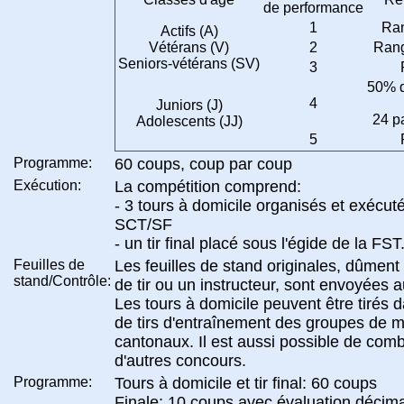
de performance
1
Ran
Actifs (A)
Vétérans (V)
2
Rang
Seniors-vétérans (SV)
3
50% d
4
Juniors (J)
24 pa
Adolescents (JJ)
5
Programme:
60 coups, coup par coup
Exécution:
La compétition comprend:
- 3 tours à domicile organisés et exécut
SCT/SF
- un tir final placé sous l'égide de la FST
Feuilles de
Les feuilles de stand originales, dûment 
stand/Contrôle:
de tir ou un instructeur, sont envoyées
Les tours à domicile peuvent être tirés d
de tirs d'entraînement des groupes de m
cantonaux. Il est aussi possible de comb
d'autres concours.
Programme:
Tours à domicile et tir final: 60 coups
Finale: 10 coups avec évaluation décim