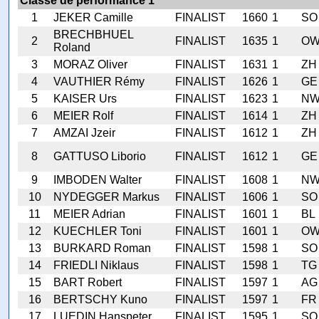
Classe de performance 1
1
JEKER Camille
FINALIST
1660
1
SO
BRECHBHUEL
2
FINALIST
1635
1
O
Roland
3
MORAZ Oliver
FINALIST
1631
1
ZH
4
VAUTHIER Rémy
FINALIST
1626
1
GE
5
KAISER Urs
FINALIST
1623
1
N
6
MEIER Rolf
FINALIST
1614
1
ZH
7
AMZAI Jzeir
FINALIST
1612
1
ZH
8
GATTUSO Liborio
FINALIST
1612
1
GE
9
IMBODEN Walter
FINALIST
1608
1
N
10
NYDEGGER Markus
FINALIST
1606
1
SO
11
MEIER Adrian
FINALIST
1601
1
BL
12
KUECHLER Toni
FINALIST
1601
1
O
13
BURKARD Roman
FINALIST
1598
1
SO
14
FRIEDLI Niklaus
FINALIST
1598
1
TG
15
BART Robert
FINALIST
1597
1
AG
16
BERTSCHY Kuno
FINALIST
1597
1
FR
17
LUEDIN Hanspeter
FINALIST
1595
1
SO