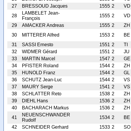
27
BRESSOUD Jacques
1555
2
VD
LAMBELET Jean-
28
1555
2
VD
François
29
AMACKER Andreas
1555
2
ZH
30
MITTERER Alfred
1553
2
BE
31
SASSI Ernesto
1551
2
TI
32
WIDMER Gérard
1551
2
JU
33
MARTIN Marcel
1547
2
GE
34
PFISTER Roland
1544
2
ZH
35
HUNOLD Franz
1544
2
GL
36
SCHUTZ Jean-Luc
1544
2
VS
37
MAURY Serge
1541
2
VS
38
SCHLATTER Reto
1538
2
ZH
39
DIEHL Hans
1536
2
ZH
40
BACHARACH Markus
1536
2
ZH
NEUENSCHWANDER
41
1534
2
BE
Rudolf
42
SCHNEIDER Gerhard
1533
2
SO