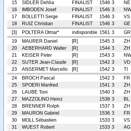
15
SIDLER Dehlia
FINALIST
1546
3
NE
16
IMBODEN Josef
FINALIST
1546
3
N
17
BOLLETTI Serge
FINALIST
1546
3
VS
18
RUIZ Christian
FINALIST
1546
3
GE
[3]
POLTERA Otmar*
indisponible
1561
3
GR
19
MAURER Daniel
[R]
1545
3
ZH
20
AEBERHARD Walter
[R]
1544
3
ZH
21
KEISER Peter
[R]
1543
3
N
22
SUTER Jean-Claude
[R]
1542
3
VD
23
ANSERMET Marcello
[R]
1542
3
TI
24
BROCH Pascal
1542
3
FR
25
SPOERI Manfred
1541
3
ZH
26
LAUBE Toni
1540
3
ZH
27
MAZZOLINO Heinz
1538
3
BL
28
BRENNER Rolph
1537
3
ZH
29
MAURON Gabriel
1536
3
FR
30
MOLL Sébastien
1533
3
VS
31
WUEST Robert
1533
3
AG