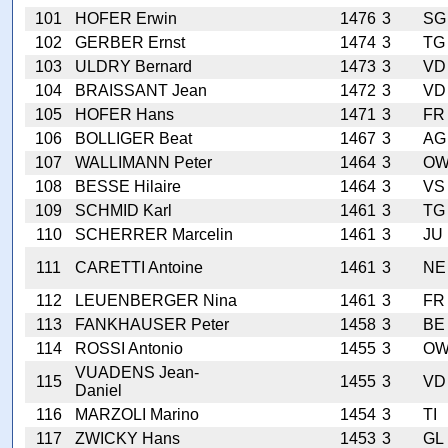
101
HOFER Erwin
1476
3
SG
102
GERBER Ernst
1474
3
TG
103
ULDRY Bernard
1473
3
VD
104
BRAISSANT Jean
1472
3
VD
105
HOFER Hans
1471
3
FR
106
BOLLIGER Beat
1467
3
AG
107
WALLIMANN Peter
1464
3
O
108
BESSE Hilaire
1464
3
VS
109
SCHMID Karl
1461
3
TG
110
SCHERRER Marcelin
1461
3
JU
111
CARETTI Antoine
1461
3
NE
112
LEUENBERGER Nina
1461
3
FR
113
FANKHAUSER Peter
1458
3
BE
114
ROSSI Antonio
1455
3
O
VUADENS Jean-
115
1455
3
VD
Daniel
116
MARZOLI Marino
1454
3
TI
117
ZWICKY Hans
1453
3
GL