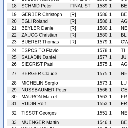
18
SCHMID Peter
FINALIST
1589
1
BE
19
GERBER Christoph
[R]
1586
1
BE
20
EGLI Roland
[R]
1586
1
AG
21
BEYLER Daniel
[R]
1580
1
NE
22
ZAUGG Christian
[R]
1580
1
BL
23
BUERER Thomas
[R]
1579
1
O
24
ESPOSITO Flavio
1578
1
TI
25
SALADIN Daniel
1577
1
JU
26
SIEGRIST Patri
1575
1
AG
27
BERGER Claude
1575
1
NE
28
MICHELIN Sergio
1573
1
LU
29
NUSSBAUMER Peter
1566
1
GE
30
MAURON Marcel
1563
1
FR
31
RUDIN Rolf
1553
1
FR
32
TISSOT Georges
1551
1
NE
33
MUENGER Martin
1546
1
BE