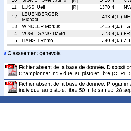
10
SIGRIST Sven, Junior
[R]
1410
4
O
11
LUSSI Ueli
[R]
1370
4
N
LEUENBERGER
12
1433
4(JJ)
NE
Michael
13
WINDLER Markus
1415
4(JJ)
TG
14
VOGELSANG David
1378
4(JJ)
FR
15
HÄNSLI Remo
1340
4(JJ)
ZH
Classsement genevois
Fichier absent de la base de donnée. Dispositio
Championnat individuel au pistolet libre (CI-PL-5
Fichier absent de la base de donnée. Progamme
individuel au pistolet libre 50 m le samedi 28 s