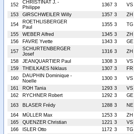
CHRISTINAT J. -
152
1367
3
VS
Philippe
153
GIRSCHWEILER Willy
1357
3
ZH
ROETHLISBERGER
154
1355
3
TG
Paul
155
WEBER Alfred
1345
3
ZH
156
FAVRE Yvette
1343
3
GE
SCHURTENBERGER
157
1316
3
ZH
Josef
158
JEANQUARTIER Paul
1308
3
VS
159
THEILKAES Niklaus
1307
3
FR
DAUPHIN Dominique -
160
1300
3
VS
Noelle
161
ROH Tania
1293
3
VS
162
RYCHNER Robert
1292
3
GE
163
BLASER Frédy
1288
3
NE
164
MÜLLER Max
1253
3
ZH
165
QUENZER Christian
1221
3
VS
166
ISLER Otto
1172
3
TG