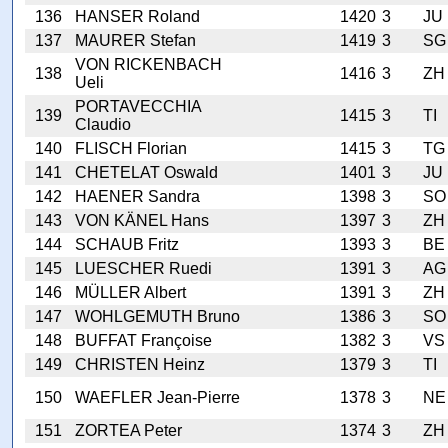
136
HANSER Roland
1420
3
JU
137
MAURER Stefan
1419
3
SG
VON RICKENBACH
138
1416
3
ZH
Ueli
PORTAVECCHIA
139
1415
3
TI
Claudio
140
FLISCH Florian
1415
3
TG
141
CHETELAT Oswald
1401
3
JU
142
HAENER Sandra
1398
3
SO
143
VON KÄNEL Hans
1397
3
ZH
144
SCHAUB Fritz
1393
3
BE
145
LUESCHER Ruedi
1391
3
AG
146
MÜLLER Albert
1391
3
ZH
147
WOHLGEMUTH Bruno
1386
3
SO
148
BUFFAT Françoise
1382
3
VS
149
CHRISTEN Heinz
1379
3
TI
150
WAEFLER Jean-Pierre
1378
3
NE
151
ZORTEA Peter
1374
3
ZH