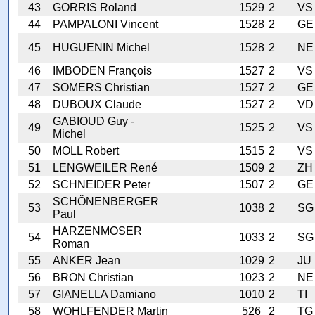
43
GORRIS Roland
1529
2
VS
44
PAMPALONI Vincent
1528
2
GE
45
HUGUENIN Michel
1528
2
NE
46
IMBODEN François
1527
2
VS
47
SOMERS Christian
1527
2
GE
48
DUBOUX Claude
1527
2
VD
GABIOUD Guy -
49
1525
2
VS
Michel
50
MOLL Robert
1515
2
VS
51
LENGWEILER René
1509
2
ZH
52
SCHNEIDER Peter
1507
2
GE
SCHÖNENBERGER
53
1038
2
SG
Paul
HARZENMOSER
54
1033
2
SG
Roman
55
ANKER Jean
1029
2
JU
56
BRON Christian
1023
2
NE
57
GIANELLA Damiano
1010
2
TI
58
WOHLFENDER Martin
526
2
TG