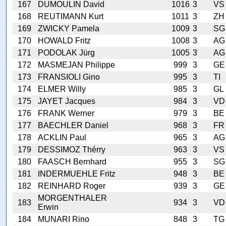
167
DUMOULIN David
1016
3
VS
168
REUTIMANN Kurt
1011
3
ZH
169
ZWICKY Pamela
1009
3
SG
170
HOWALD Fritz
1008
3
AG
171
PODOLAK Jürg
1005
3
AG
172
MASMEJAN Philippe
999
3
GE
173
FRANSIOLI Gino
995
3
TI
174
ELMER Willy
985
3
GL
175
JAYET Jacques
984
3
VD
176
FRANK Werner
979
3
BE
177
BAECHLER Daniel
968
3
FR
178
ACKLIN Paul
965
3
AG
179
DESSIMOZ Thérry
963
3
VS
180
FAASCH Bernhard
955
3
SG
181
INDERMUEHLE Fritz
948
3
BE
182
REINHARD Roger
939
3
GE
MORGENTHALER
183
934
3
VD
Erwin
184
MUNARI Rino
848
3
TG