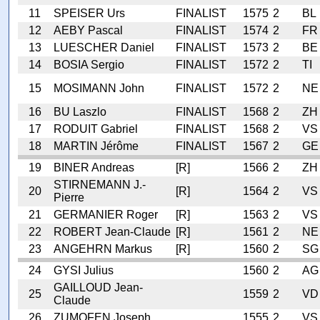
11
SPEISER Urs
FINALIST
1575
2
BL
12
AEBY Pascal
FINALIST
1574
2
FR
13
LUESCHER Daniel
FINALIST
1573
2
BE
14
BOSIA Sergio
FINALIST
1572
2
TI
15
MOSIMANN John
FINALIST
1572
2
NE
16
BU Laszlo
FINALIST
1568
2
ZH
17
RODUIT Gabriel
FINALIST
1568
2
VS
18
MARTIN Jérôme
FINALIST
1567
2
GE
19
BINER Andreas
[R]
1566
2
ZH
STIRNEMANN J.-
20
[R]
1564
2
VS
Pierre
21
GERMANIER Roger
[R]
1563
2
VS
22
ROBERT Jean-Claude
[R]
1561
2
NE
23
ANGEHRN Markus
[R]
1560
2
SG
24
GYSI Julius
1560
2
AG
GAILLOUD Jean-
25
1559
2
VD
Claude
26
ZUMOFEN Joseph
1555
2
VS