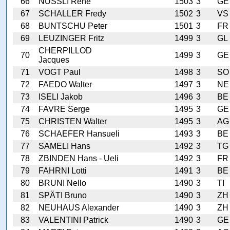
66
NÜSSLI René
1503
3
GE
67
SCHALLER Fredy
1502
3
VS
68
BUNTSCHU Peter
1501
3
FR
69
LEUZINGER Fritz
1499
3
GL
CHERPILLOD
70
1499
3
GE
Jacques
71
VOGT Paul
1498
3
SO
72
FAEDO Walter
1497
3
NE
73
ISELI Jakob
1496
3
BE
74
FAVRE Serge
1495
3
GE
75
CHRISTEN Walter
1495
3
AG
76
SCHAEFER Hansueli
1493
3
BE
77
SAMELI Hans
1492
3
TG
78
ZBINDEN Hans - Ueli
1492
3
FR
79
FAHRNI Lotti
1491
3
BE
80
BRUNI Nello
1490
3
TI
81
SPÄTI Bruno
1490
3
ZH
82
NEUHAUS Alexander
1490
3
ZH
83
VALENTINI Patrick
1490
3
GE