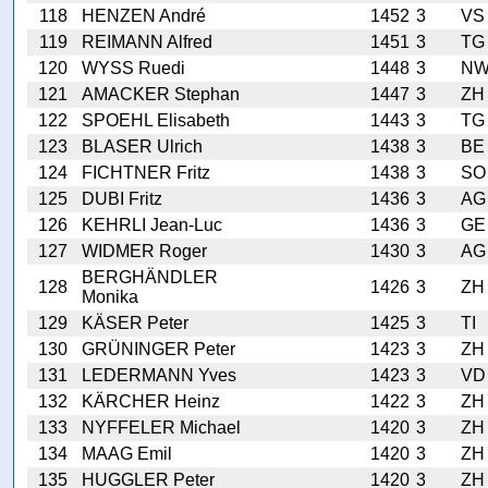
118
HENZEN André
1452
3
VS
119
REIMANN Alfred
1451
3
TG
120
WYSS Ruedi
1448
3
N
121
AMACKER Stephan
1447
3
ZH
122
SPOEHL Elisabeth
1443
3
TG
123
BLASER Ulrich
1438
3
BE
124
FICHTNER Fritz
1438
3
SO
125
DUBI Fritz
1436
3
AG
126
KEHRLI Jean-Luc
1436
3
GE
127
WIDMER Roger
1430
3
AG
BERGHÄNDLER
128
1426
3
ZH
Monika
129
KÄSER Peter
1425
3
TI
130
GRÜNINGER Peter
1423
3
ZH
131
LEDERMANN Yves
1423
3
VD
132
KÄRCHER Heinz
1422
3
ZH
133
NYFFELER Michael
1420
3
ZH
134
MAAG Emil
1420
3
ZH
135
HUGGLER Peter
1420
3
ZH