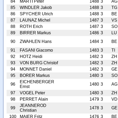
84
MARTI Peter
1488
3
AG
85
WINDLER Jakob
1488
3
TG
86
SPYCHER Ulrich
1488
3
BE
87
LAUNAZ Michel
1487
3
VS
88
ROTH Erich
1487
3
SO
89
BIRRER Markus
1486
3
LU
90
ZWAHLEN Hans
1484
3
BE
91
FASANI Giacomo
1483
3
TI
92
HOTZ Heidi
1482
3
ZH
93
VON BURG Christof
1482
3
ZH
94
MONNET Daniel
1482
3
GE
95
BORER Markus
1480
3
SO
EICHENBERGER
96
1480
3
AG
Ernst
97
VOGEL Peter
1480
3
ZH
98
PERRET Alain
1479
3
VD
JEANNEROD
99
1478
3
GE
Christian
100
MAIER Fritz
1476
3
BE