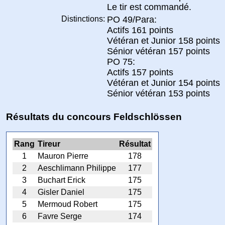
Le tir est commandé.
Distinctions:
PO 49/Para:
Actifs 161 points
Vétéran et Junior 158 points
Sénior vétéran 157 points
PO 75:
Actifs 157 points
Vétéran et Junior 154 points
Sénior vétéran 153 points
Résultats du concours Feldschlössen
Rang
Tireur
Résultat
1
Mauron Pierre
178
2
Aeschlimann Philippe
177
3
Buchart Erick
175
4
Gisler Daniel
175
5
Mermoud Robert
175
6
Favre Serge
174