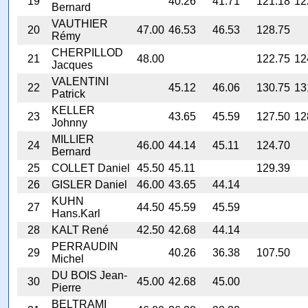
19
40.26
41.71
121.18
12
Bernard
VAUTHIER
20
47.00
46.53
46.53
128.75
Rémy
CHERPILLOD
21
48.00
122.75
12
Jacques
VALENTINI
22
45.12
46.06
130.75
13
Patrick
KELLER
23
43.65
45.59
127.50
12
Johnny
MILLIER
24
46.00
44.14
45.11
124.70
Bernard
25
COLLET Daniel
45.50
45.11
129.39
26
GISLER Daniel
46.00
43.65
44.14
KUHN
27
44.50
45.59
45.59
Hans.Karl
28
KALT René
42.50
42.68
44.14
PERRAUDIN
29
40.26
36.38
107.50
Michel
DU BOIS Jean-
30
45.00
42.68
45.00
Pierre
BELTRAMI