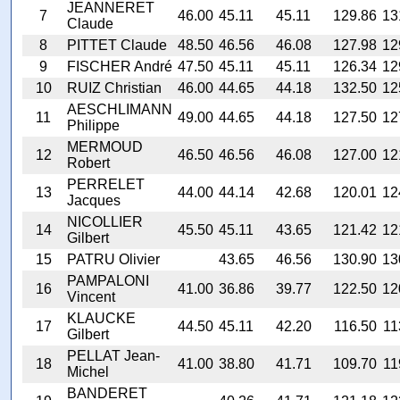
JEANNERET
7
46.00
45.11
45.11
129.86
13
Claude
8
PITTET Claude
48.50
46.56
46.08
127.98
12
9
FISCHER André
47.50
45.11
45.11
126.34
12
10
RUIZ Christian
46.00
44.65
44.18
132.50
12
AESCHLIMANN
11
49.00
44.65
44.18
127.50
12
Philippe
MERMOUD
12
46.50
46.56
46.08
127.00
12
Robert
PERRELET
13
44.00
44.14
42.68
120.01
12
Jacques
NICOLLIER
14
45.50
45.11
43.65
121.42
12
Gilbert
15
PATRU Olivier
43.65
46.56
130.90
13
PAMPALONI
16
41.00
36.86
39.77
122.50
12
Vincent
KLAUCKE
17
44.50
45.11
42.20
116.50
11
Gilbert
PELLAT Jean-
18
41.00
38.80
41.71
109.70
11
Michel
BANDERET