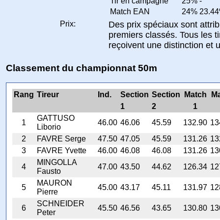
Tir en campagne
25%
-
Match EAN
24%
23.4
Prix:
Des prix spéciaux sont attrib
premiers classés. Tous les t
reçoivent une distinction et u
Classement du championnat 50m
Rang
Tireur
Ind.
Section
Section
Match
Ma
1
2
1
GATTUSO
1
46.00
46.06
45.59
132.90
13
Liborio
2
FAVRE Serge
47.50
47.05
45.59
131.26
13
3
FAVRE Yvette
46.00
46.08
46.08
131.26
13
MINGOLLA
4
47.00
43.50
44.62
126.34
12
Fausto
MAURON
5
45.00
43.17
45.11
131.97
12
Pierre
SCHNEIDER
6
45.50
46.56
43.65
130.80
13
Peter