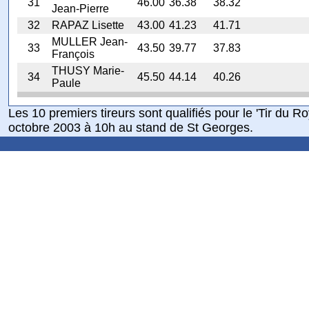
31
46.00
36.38
38.32
Jean-Pierre
32
RAPAZ Lisette
43.00
41.23
41.71
MULLER Jean-
33
43.50
39.77
37.83
François
THUSY Marie-
34
45.50
44.14
40.26
Paule
Les 10 premiers tireurs sont qualifiés pour le 'Tir du R
octobre 2003 à 10h au stand de St Georges.