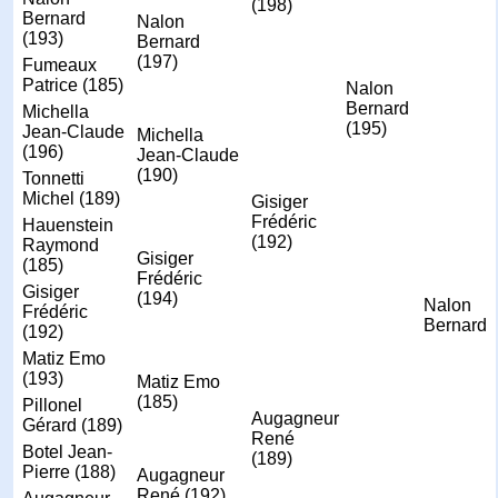
(198)
Bernard
Nalon
(193)
Bernard
(197)
Fumeaux
Patrice (185)
Nalon
Bernard
Michella
(195)
Jean-Claude
Michella
(196)
Jean-Claude
(190)
Tonnetti
Michel (189)
Gisiger
Frédéric
Hauenstein
(192)
Raymond
Gisiger
(185)
Frédéric
Gisiger
(194)
Nalon
Frédéric
Bernard
(192)
Matiz Emo
(193)
Matiz Emo
(185)
Pillonel
Augagneur
Gérard (189)
René
Botel Jean-
(189)
Pierre (188)
Augagneur
René (192)