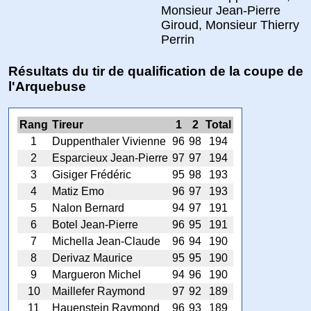
Monsieur Jean-Pierre
Giroud, Monsieur Thierry
Perrin
Résultats du tir de qualification de la coupe de
l'Arquebuse
Rang
Tireur
1
2
Total
1
Duppenthaler Vivienne
96
98
194
2
Esparcieux Jean-Pierre
97
97
194
3
Gisiger Frédéric
95
98
193
4
Matiz Emo
96
97
193
5
Nalon Bernard
94
97
191
6
Botel Jean-Pierre
96
95
191
7
Michella Jean-Claude
96
94
190
8
Derivaz Maurice
95
95
190
9
Margueron Michel
94
96
190
10
Maillefer Raymond
97
92
189
11
Hauenstein Raymond
96
93
189