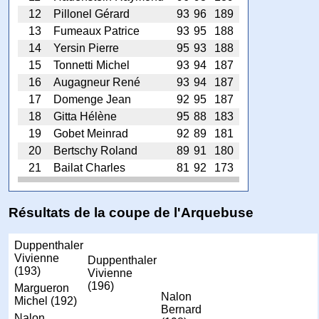
12
Pillonel Gérard
93
96
189
13
Fumeaux Patrice
93
95
188
14
Yersin Pierre
95
93
188
15
Tonnetti Michel
93
94
187
16
Augagneur René
93
94
187
17
Domenge Jean
92
95
187
18
Gitta Hélène
95
88
183
19
Gobet Meinrad
92
89
181
20
Bertschy Roland
89
91
180
21
Bailat Charles
81
92
173
Résultats de la coupe de l'Arquebuse
Duppenthaler
Vivienne
Duppenthaler
(193)
Vivienne
(196)
Margueron
Nalon
Michel (192)
Bernard
Nalon