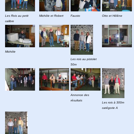
Les Rois au petit
Michèle et Robert
Fausto
Otto et Hélène
calibre
Michèle
Les rois au pistolet
50m
Annonce des
résultats
Les rois à 300m
catégorie A