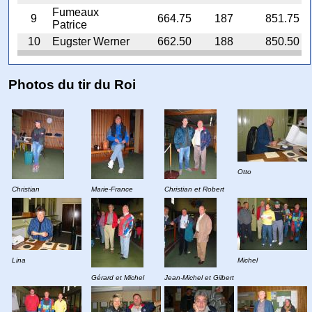
Fumeaux
9
664.75
187
851.75
Patrice
10
Eugster Werner
662.50
188
850.50
Photos du tir du Roi
Otto
Christian
Marie-France
Christian et Robert
Lina
Michel
Gérard et Michel
Jean-Michel et Gilbert