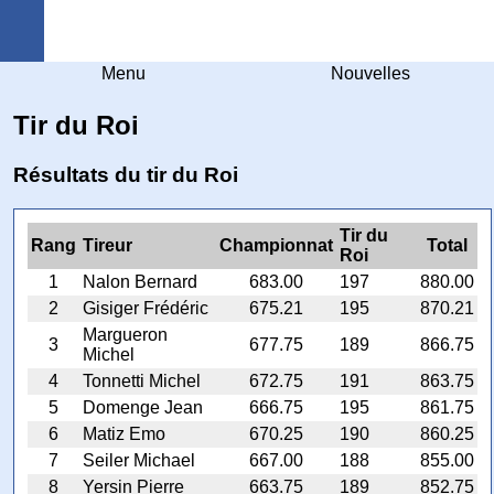
Arquebuse Genève
Menu
Nouvelles
Tir du Roi
Résultats du tir du Roi
Tir du
Rang
Tireur
Championnat
Total
Roi
1
Nalon Bernard
683.00
197
880.00
2
Gisiger Frédéric
675.21
195
870.21
Margueron
3
677.75
189
866.75
Michel
4
Tonnetti Michel
672.75
191
863.75
5
Domenge Jean
666.75
195
861.75
6
Matiz Emo
670.25
190
860.25
7
Seiler Michael
667.00
188
855.00
8
Yersin Pierre
663.75
189
852.75