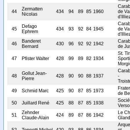
Carab
Zermatten
44
434
94
89
85
1960
de Va
Nicolas
d'Illie
Carab
Defago
45
434
93
92
84
1945
de Va
Ephrem
d'Illie
Banderet
Carab
46
430
96
92
92
1942
Bernard
de Ju
St. Tir
47
Pfister Walter
428
99
89
82
1934
Sporti
Morgi
Carab
Gollut Jean-
48
428
90
90
88
1937
-
Pierre
Troist
Frater
49
Schmid Marc
425
90
87
85
1973
de Be
Socié
50
Juillard René
425
88
87
85
1938
Verso
Zehnder
Le Ch
51
424
89
87
86
1942
Claude-Alain
Glan
Arqu
52
Tonnetti Michel
420
93
88
86
1934
et