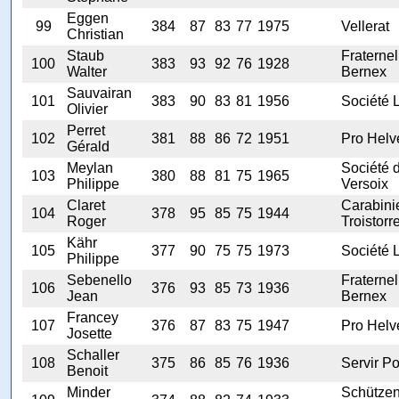
Eggen
99
384
87
83
77
1975
Vellerat
Christian
Staub
Fraternel
100
383
93
92
76
1928
Walter
Bernex
Sauvairan
101
383
90
83
81
1956
Société L
Olivier
Perret
102
381
88
86
72
1951
Pro Helv
Gérald
Meylan
Société 
103
380
88
81
75
1965
Philippe
Versoix
Claret
Carabinie
104
378
95
85
75
1944
Roger
Troistorr
Kähr
105
377
90
75
75
1973
Société L
Philippe
Sebenello
Fraternel
106
376
93
85
73
1936
Jean
Bernex
Francey
107
376
87
83
75
1947
Pro Helv
Josette
Schaller
108
375
86
85
76
1936
Servir Po
Benoit
Minder
Schützen