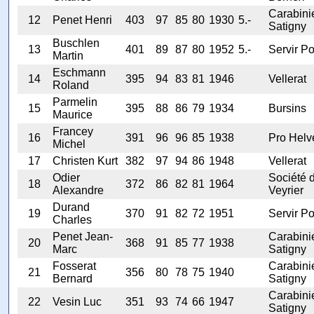
Carabini
12
Penet Henri
403
97
85
80
1930
5.-
Satigny
Buschlen
13
401
89
87
80
1952
5.-
Servir Po
Martin
Eschmann
14
395
94
83
81
1946
Vellerat
Roland
Parmelin
15
395
88
86
79
1934
Bursins
Maurice
Francey
16
391
96
96
85
1938
Pro Helv
Michel
17
Christen Kurt
382
97
94
86
1948
Vellerat
Odier
Société 
18
372
86
82
81
1964
Alexandre
Veyrier
Durand
19
370
91
82
72
1951
Servir Po
Charles
Penet Jean-
Carabini
20
368
91
85
77
1938
Marc
Satigny
Fosserat
Carabini
21
356
80
78
75
1940
Bernard
Satigny
Carabini
22
Vesin Luc
351
93
74
66
1947
Satigny