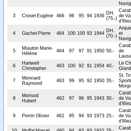
Navig
Carab
DH.
3
Croset Eugène
466
96
95
94
1936
de Va
(75.-)
d'Illie
Arqu
DH.
4
Gachet Pierre
464
100
100
93
1944
et
(70.-)
Navig
Carab
Miauton Marie-
5
464
97
97
91
1950
50.-
de
Hélène
Laus
Hartwell
Le Ch
6
463
100
92
91
1954
40.-
Christopher
Glan
St. Tir
Monnard
7
463
99
95
92
1950
35.-
Sporti
Raymond
Morgi
Carab
Morisod
8
462
97
96
95
1943
30.-
de Va
Hubert
d'Illie
Carab
9
Perrin Olivier
461
95
94
93
1973
25.-
de Va
d'Illie
Carab
10
Muffat Marcel
460
94
93
93
1932
25.-