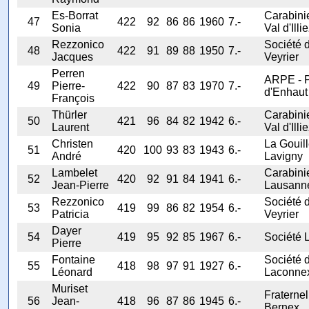
Es-Borrat
Carabini
47
422
92
86
86
1960
7.-
Sonia
Val d'Illi
Rezzonico
Société 
48
422
91
89
88
1950
7.-
Jacques
Veyrier
Perren
ARPE - 
49
Pierre-
422
90
87
83
1970
7.-
d'Enhaut
François
Thürler
Carabini
50
421
96
84
82
1942
6.-
Laurent
Val d'Illi
Christen
La Gouil
51
420
100
93
83
1943
6.-
André
Lavigny
Lambelet
Carabini
52
420
92
91
84
1941
6.-
Jean-Pierre
Lausann
Rezzonico
Société 
53
419
99
86
82
1954
6.-
Patricia
Veyrier
Dayer
54
419
95
92
85
1967
6.-
Société L
Pierre
Fontaine
Société 
55
418
98
97
91
1927
6.-
Léonard
Laconne
Muriset
Fraternel
56
Jean-
418
96
87
86
1945
6.-
Bernex