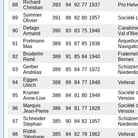
Richard
88
393
94
92
77
1937
Pro Helv
Christian
Sommer
89
391
88
82
80
1957
Société L
Olivier
Defago
Carabini
90
390
83
83
75
1946
Armand
Val d'Illi
Portmann
Arquebus
91
389
93
87
85
1938
Max
Navigati
Bruderlin
Fraternel
92
389
91
85
84
1940
René
Bernex
Gerber
Schützen
93
389
85
84
77
1972
Andréas
Niederdo
Eggen
94
388
89
84
77
1948
Vellerat
Ulrich
Kramer
Société 
95
388
84
81
80
1949
Anne-Lise
Versoix
Marquis
Société 
96
386
94
81
77
1928
Jean-Pierre
Versoix
Schneider
Schützen
97
385
90
84
82
1957
Stephan
Niederdo
Röthli
98
385
84
82
78
1962
Vellerat
Stéphane