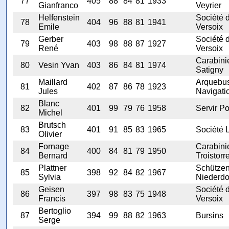
77
405
88
84
81
1933
Gianfranco
Veyrier
Helfenstein
Société 
78
404
96
88
81
1941
Emile
Versoix
Gerber
Société 
79
403
98
88
87
1927
René
Versoix
Carabini
80
Vesin Yvan
403
86
84
81
1974
Satigny
Maillard
Arquebus
81
402
87
86
78
1923
Jules
Navigati
Blanc
82
401
99
79
76
1958
Servir Po
Michel
Brutsch
83
401
91
85
83
1965
Société L
Olivier
Fornage
Carabinie
84
400
84
81
79
1950
Bernard
Troistorr
Plattner
Schützen
85
398
92
84
82
1967
Sylvia
Niederdo
Geisen
Société 
86
397
98
83
75
1948
Francis
Versoix
Bertoglio
87
394
99
88
82
1963
Bursins
Serge