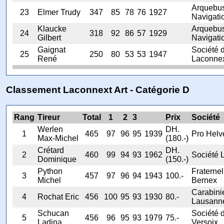
Arquebus
23
Elmer Trudy
347
85
78
76
1927
Navigati
Klaucke
Arquebus
24
318
92
86
57
1929
Gilbert
Navigati
Gaignat
Société 
25
250
80
53
53
1947
René
Laconne
Classement Laconnext Art - Catégorie D
Rang
Tireur
Total
1
2
3
Prix
Société
Werlen
DH.
1
465
97
96
95
1939
Pro Helv
Max-Michel
(180.-)
Crétard
DH.
2
460
99
94
93
1962
Société L
Dominique
(150.-)
Python
Fraternel
3
457
97
96
94
1943
100.-
Michel
Bernex
Carabini
4
Rochat Eric
456
100
95
93
1930
80.-
Lausann
Schucan
Société 
5
456
96
95
93
1979
75.-
Ladina
Versoix