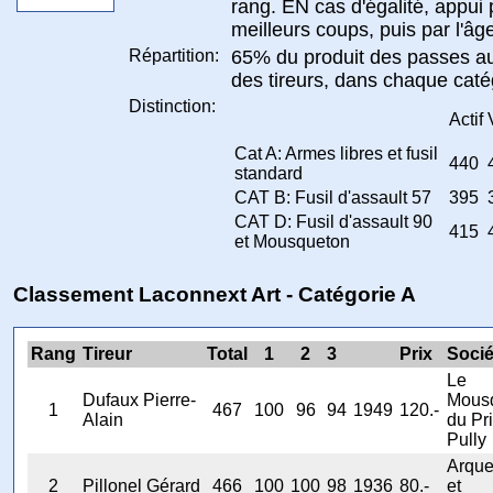
rang. EN cas d'égalité, appui 
meilleurs coups, puis par l'âg
Répartition:
65% du produit des passes 
des tireurs, dans chaque caté
Distinction:
Actif
Cat A: Armes libres et fusil
440
standard
CAT B: Fusil d'assault 57
395
CAT D: Fusil d'assault 90
415
et Mousqueton
Classement Laconnext Art - Catégorie A
Rang
Tireur
Total
1
2
3
Prix
Socié
Le
Dufaux Pierre-
Mous
1
467
100
96
94
1949
120.-
Alain
du Pri
Pully
Arqu
2
Pillonel Gérard
466
100
100
98
1936
80.-
et