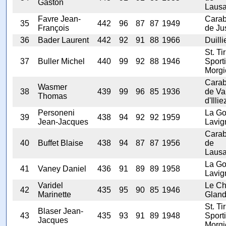
Gaston
Laus
Favre Jean-
Carab
35
442
96
87
87
1949
François
de Ju
36
Bader Laurent
442
92
91
88
1966
Duilli
St. Tir
37
Buller Michel
440
99
92
88
1946
Sporti
Morgi
Carab
Wasmer
38
439
99
96
85
1936
de Va
Thomas
d'Illie
Personeni
La Go
39
438
94
92
92
1959
Jean-Jacques
Lavig
Carab
40
Buffet Blaise
438
94
87
87
1956
de
Laus
La Go
41
Vaney Daniel
436
91
89
89
1958
Lavig
Varidel
Le Ch
42
435
95
90
85
1946
Marinette
Glan
St. Tir
Blaser Jean-
43
435
93
91
89
1948
Sporti
Jacques
Morgi