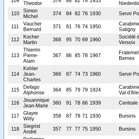
109
374
88
82
74
1933
Theodor
Niederdo
Simon
110
374
84
82
76
1930
Servir Po
Michel
Vaucher
Carabini
111
371
81
76
74
1950
Bernard
Satigny
Kocher
Société 
112
368
95
70
69
1960
Martin
Versoix
Thierrin
Fraternel
113
Pierre-
367
86
85
78
1967
Bernex
Alain
Kohler
114
Jean-
366
87
74
73
1960
Servir Po
Charles
Defago
Carabini
115
364
85
79
79
1924
Alphonse
Val d'Illi
Jouannique
116
360
91
78
66
1939
Centrale
Jean-Marie
Glayre
117
358
87
78
71
1930
Bursins
Willy
Siegrist
118
357
77
77
75
1950
Bursins
André