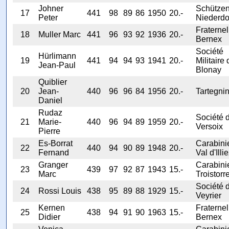
Johner
Schützen
17
441
98
89
86
1950
20.-
Peter
Niederdo
Fraternel
18
Muller Marc
441
96
93
92
1936
20.-
Bernex
Société
Hürlimann
19
441
94
94
93
1941
20.-
Militaire 
Jean-Paul
Blonay
Quiblier
20
Jean-
440
96
96
84
1956
20.-
Tartegni
Daniel
Rudaz
Société 
21
Marie-
440
96
94
89
1959
20.-
Versoix
Pierre
Es-Borrat
Carabini
22
440
94
90
89
1948
20.-
Fernand
Val d'Illi
Granger
Carabinie
23
439
97
92
87
1943
15.-
Marc
Troistorr
Société 
24
Rossi Louis
438
95
89
88
1929
15.-
Veyrier
Kernen
Fraternel
25
438
94
91
90
1963
15.-
Didier
Bernex