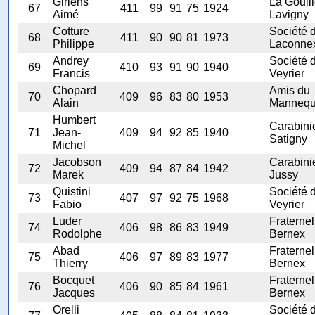
Giriens
La Gouil
67
411
99
91
75
1924
Aimé
Lavigny
Cotture
Société 
68
411
90
90
81
1973
Philippe
Laconne
Andrey
Société 
69
410
93
91
90
1940
Francis
Veyrier
Chopard
Amis du
70
409
96
83
80
1953
Alain
Mannequ
Humbert
Carabini
71
Jean-
409
94
92
85
1940
Satigny
Michel
Jacobson
Carabini
72
409
94
87
84
1942
Marek
Jussy
Quistini
Société 
73
407
97
92
75
1968
Fabio
Veyrier
Luder
Fraternel
74
406
98
86
83
1949
Rodolphe
Bernex
Abad
Fraternel
75
406
97
89
83
1977
Thierry
Bernex
Bocquet
Fraternel
76
406
90
85
84
1961
Jacques
Bernex
Orelli
Société 