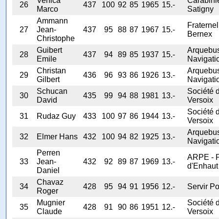
Venica
Carabini
26
437
100
92
85
1965
15.-
Marco
Satigny
Ammann
Fraternel
27
Jean-
437
95
88
87
1967
15.-
Bernex
Christophe
Guibert
Arquebus
28
437
94
89
85
1937
15.-
Emile
Navigati
Christan
Arquebus
29
436
96
93
86
1926
13.-
Gilbert
Navigati
Schucan
Société 
30
435
99
94
88
1981
13.-
David
Versoix
Société 
31
Rudaz Guy
433
100
97
86
1944
13.-
Versoix
Arquebus
32
Elmer Hans
432
100
94
82
1925
13.-
Navigati
Perren
ARPE - 
33
Jean-
432
92
89
87
1969
13.-
d'Enhaut
Daniel
Chavaz
34
428
95
94
91
1956
12.-
Servir Po
Roger
Mugnier
Société 
35
428
91
90
86
1951
12.-
Claude
Versoix