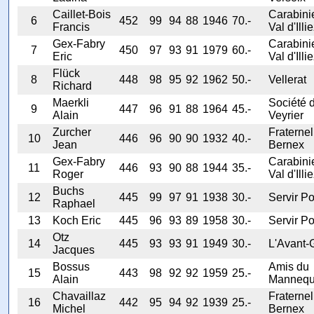
Caillet-Bois
Carabini
6
452
99
94
88
1946
70.-
Francis
Val d'Illi
Gex-Fabry
Carabini
7
450
97
93
91
1979
60.-
Eric
Val d'Illi
Flück
8
448
98
95
92
1962
50.-
Vellerat
Richard
Maerkli
Société 
9
447
96
91
88
1964
45.-
Alain
Veyrier
Zurcher
Fraternel
10
446
96
90
90
1932
40.-
Jean
Bernex
Gex-Fabry
Carabini
11
446
93
90
88
1944
35.-
Roger
Val d'Illi
Buchs
12
445
99
97
91
1938
30.-
Servir Po
Raphael
13
Koch Eric
445
96
93
89
1958
30.-
Servir Po
Otz
14
445
93
93
91
1949
30.-
L'Avant-
Jacques
Bossus
Amis du
15
443
98
92
92
1959
25.-
Alain
Mannequ
Chavaillaz
Fraternel
16
442
95
94
92
1939
25.-
Michel
Bernex