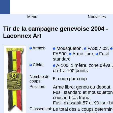
Arquebuse Genève
Menu
Nouvelles
Tir de la campagne genevoise 2004 -
Laconnex Art
Armes:
Mousqueton,
FAS57-02,
FAS90,
Arme libre,
Fusil
standard
Cible:
A-100, 1 mètre, zone d'éval
de 1 à 100 points
Nombre de
5, coup par coup
coups:
Position:
Arme libre: genou ou debout.
Fusil standard et mousqueton
couché bras franc.
Fusil d'assault 57 et 90: sur b
Classement:
Le total des 6 coups détermin