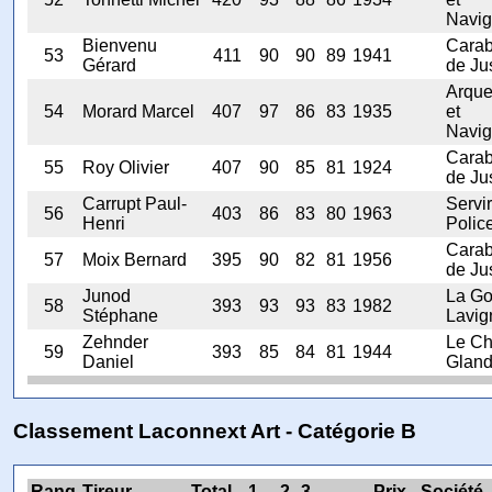
Navig
Bienvenu
Carab
53
411
90
90
89
1941
Gérard
de Ju
Arqu
54
Morard Marcel
407
97
86
83
1935
et
Navig
Carab
55
Roy Olivier
407
90
85
81
1924
de Ju
Carrupt Paul-
Servir
56
403
86
83
80
1963
Henri
Polic
Carab
57
Moix Bernard
395
90
82
81
1956
de Ju
Junod
La Go
58
393
93
93
83
1982
Stéphane
Lavig
Zehnder
Le Ch
59
393
85
84
81
1944
Daniel
Glan
Classement Laconnext Art - Catégorie B
Rang
Tireur
Total
1
2
3
Prix
Société