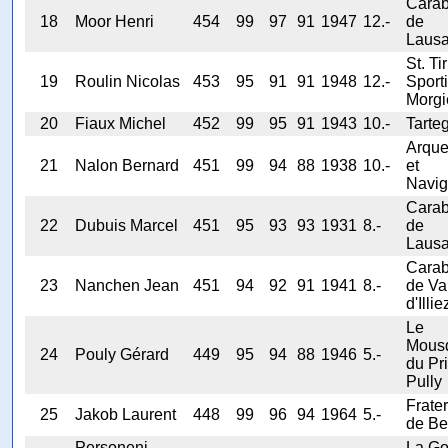
Carab
18
Moor Henri
454
99
97
91
1947
12.-
de
Laus
St. Tir
19
Roulin Nicolas
453
95
91
91
1948
12.-
Sporti
Morgi
20
Fiaux Michel
452
99
95
91
1943
10.-
Tarte
Arqu
21
Nalon Bernard
451
99
94
88
1938
10.-
et
Navig
Carab
22
Dubuis Marcel
451
95
93
93
1931
8.-
de
Laus
Carab
23
Nanchen Jean
451
94
92
91
1941
8.-
de Va
d'Illie
Le
Mous
24
Pouly Gérard
449
95
94
88
1946
5.-
du Pri
Pully
Frater
25
Jakob Laurent
448
99
96
94
1964
5.-
de Be
Personeni
La Go