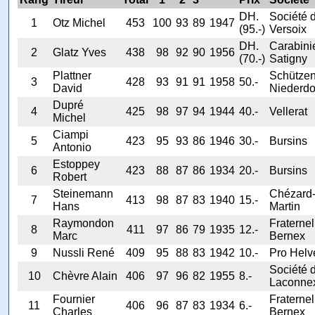
DH.
Société 
1
Otz Michel
453
100
93
89
1947
(95.-)
Versoix
DH.
Carabini
2
Glatz Yves
438
98
92
90
1956
(70.-)
Satigny
Plattner
Schützen
3
428
93
91
91
1958
50.-
David
Niederdo
Dupré
4
425
98
97
94
1944
40.-
Vellerat
Michel
Ciampi
5
423
95
93
86
1946
30.-
Bursins
Antonio
Estoppey
6
423
88
87
86
1934
20.-
Bursins
Robert
Steinemann
Chézard-
7
413
98
87
83
1940
15.-
Hans
Martin
Raymondon
Fraternel
8
411
97
86
79
1935
12.-
Marc
Bernex
9
Nussli René
409
95
88
83
1942
10.-
Pro Helv
Société 
10
Chèvre Alain
406
97
96
82
1955
8.-
Laconne
Fournier
Fraternel
11
406
96
87
83
1934
6.-
Charles
Bernex