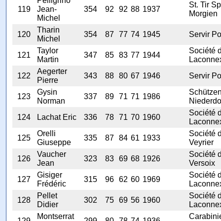
Pelligrino
St. Tir Sp
119
Jean-
354
92
92
88
1937
Morgien
Michel
Tharin
120
354
87
77
74
1945
Servir Po
Michel
Taylor
Société 
121
347
85
83
77
1944
Martin
Laconne
Aegerter
122
343
88
80
67
1946
Servir Po
Pierre
Gysin
Schützen
123
337
89
71
71
1986
Norman
Niederdo
Société 
124
Lachat Eric
336
78
71
70
1960
Laconne
Orelli
Société 
125
335
87
84
61
1933
Giuseppe
Veyrier
Vaucher
Société 
126
323
83
69
68
1926
Jean
Versoix
Gisiger
Société 
127
315
96
62
60
1969
Frédéric
Laconne
Pellet
Société 
128
302
75
69
56
1960
Didier
Laconne
Montserrat
Carabini
129
299
80
78
74
1936