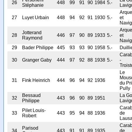
26
448
99
91
90
1984
5.-
Stéphanie
Lavig
Arqu
27
Luyet Urbain
448
94
92
91
1930
5.-
et
Navig
Arqu
Jotterand
28
446
97
90
89
1933
5.-
et
Raymond
Navig
29
Bader Philippe
445
93
93
90
1958
5.-
Duilli
Carab
30
Granger Gaby
444
97
92
88
1938
5.-
-
Troist
Le
Mous
31
Fink Heinrich
444
96
94
92
1936
du Pri
Pully
Bessaud
La Go
32
443
96
90
89
1951
Philippe
Lavig
Carab
Pilet Louis-
33
443
95
94
88
1936
de
Robert
Laus
Carab
Parisod
34
443
91
91
89
1935
de