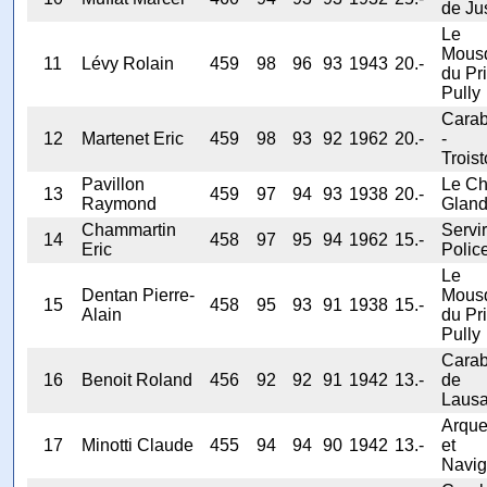
de Ju
Le
Mous
11
Lévy Rolain
459
98
96
93
1943
20.-
du Pri
Pully
Carab
12
Martenet Eric
459
98
93
92
1962
20.-
-
Troist
Pavillon
Le Ch
13
459
97
94
93
1938
20.-
Raymond
Glan
Chammartin
Servir
14
458
97
95
94
1962
15.-
Eric
Polic
Le
Dentan Pierre-
Mous
15
458
95
93
91
1938
15.-
Alain
du Pri
Pully
Carab
16
Benoit Roland
456
92
92
91
1942
13.-
de
Laus
Arqu
17
Minotti Claude
455
94
94
90
1942
13.-
et
Navig