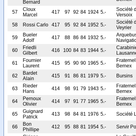
Bernard
Cloux
Société 
57
417
97
92
84
1924
5.-
Marcel
Versoix
Société 
58
Rossi Carlo
417
95
92
84
1952
5.-
Veyrier
Bueler
Arquebus
59
417
88
86
84
1932
5.-
Adolf
Navigati
Friedli
Carabini
60
416
100
84
83
1944
5.-
Gilbert
Lausann
Fournier
Fraternel
61
415
95
90
90
1965
5.-
Laurent
Bernex
Bardet
62
415
91
86
81
1979
5.-
Bursins
Alain
Rieder
Fraternel
63
414
98
91
79
1943
5.-
Hans
Bernex
Pernoux
Fraternel
64
414
97
91
77
1965
5.-
Olivier
Bernex
Guignard
65
413
98
84
81
1976
5.-
Société L
Patrick
Bon
66
412
95
88
81
1954
5.-
Servir Po
Phillipe