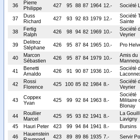
Pierre
36
427
95
88
87
1964
12.-
Société L
Philippe
Duss
Société 
37
427
93
92
83
1979
12.-
Richard
Sainte
Fertig
Société 
38
426
98
94
82
1969
10.-
Ralph
Veyrier
Delitroz
39
426
95
87
84
1965
10.-
Pro Helv
Stéphane
Marcon
Amis du
40
426
95
87
84
1979
10.-
Sébastien
Mannequ
Benetti
Société 
41
426
91
90
87
1936
10.-
Arnaldo
Laconne
Rossi
Société 
42
425
100
85
82
1984
8.-
Florence
Veyrier
Société
Coppex
43
425
99
92
84
1963
8.-
Militaire 
Yvan
Blonay
Roullier
La Gouil
44
425
95
93
82
1941
8.-
Marcel
Lavigny
45
Hauri Peter
423
99
94
84
1941
8.-
Bursins
Hauenstein
46
423
89
89
86
1935
7.-
Servir Po
Raymond