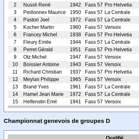
2
Nussli René
1942
Fass 57
Pro Helvetia
3
Peillonnex Maurice
1950
Fass 57
La Centrale
4
Pastori Joel
1972
Fass 57
La Centrale
5
Kocher Martin
1960
Fass 57
Versoix
6
Francey Michel
1938
Fass 57
Pro Helvetia
7
Fleury Emile
1944
Fass 57
La Centrale
8
Perret Gérald
1951
Fass 57
Pro Helvetia
9
Otz Michel
1947
Fass 57
Versoix
10
Boissier Antoine
1943
Fass 57
Versoix
11
Richard Christian
1937
Fass 57
Pro Helvetia
12
Meylan Philippe
1965
Fass 57
Versoix
13
Brand Yves
1961
Fass 57
La Centrale
14
Hamel Jean Marie
1972
Fass 57
La Centrale
15
Helfenstin Emil
1941
Fass 57
Versoix
Championnat genevois de groupes D
Qualifié