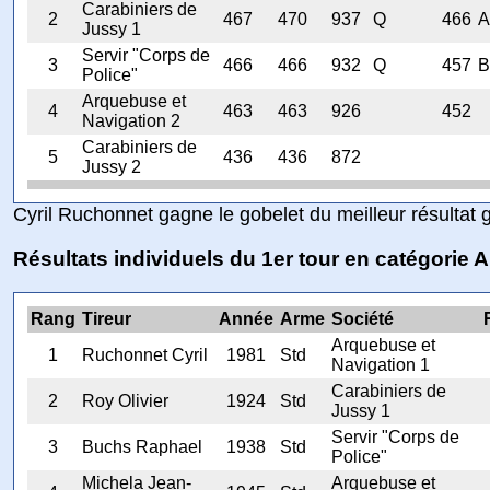
Carabiniers de
2
467
470
937
Q
466
Jussy 1
Servir "Corps de
3
466
466
932
Q
457
Police"
Arquebuse et
4
463
463
926
452
Navigation 2
Carabiniers de
5
436
436
872
Jussy 2
Cyril Ruchonnet gagne le gobelet du meilleur résultat 
Résultats individuels du 1er tour en catégorie A
Rang
Tireur
Année
Arme
Société
Arquebuse et
1
Ruchonnet Cyril
1981
Std
Navigation 1
Carabiniers de
2
Roy Olivier
1924
Std
Jussy 1
Servir "Corps de
3
Buchs Raphael
1938
Std
Police"
Michela Jean-
Arquebuse et