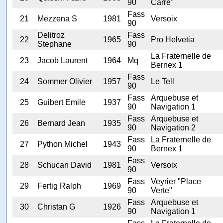
90
Carré"
Fass
21
Mezzena S
1981
Versoix
90
Delitroz
Fass
22
1965
Pro Helvetia
Stephane
90
La Fraternelle de
23
Jacob Laurent
1964
Mq
Bernex 1
Fass
24
Sommer Olivier
1957
Le Tell
90
Fass
Arquebuse et
25
Guibert Emile
1937
90
Navigation 1
Fass
Arquebuse et
26
Bernard Jean
1935
90
Navigation 2
Fass
La Fraternelle de
27
Python Michel
1943
90
Bernex 1
Fass
28
Schucan David
1981
Versoix
90
Fass
Veyrier "Place
29
Fertig Ralph
1969
90
Verte"
Fass
Arquebuse et
30
Christan G
1926
90
Navigation 1