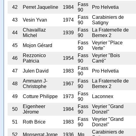
Fass
42
Perret Jaqueline
1984
Pro Helvetia
90
Fass
Carabiniers de
43
Vesin Yvan
1974
90
Satigny
Chavaillaz
Fass
La Fraternelle de
44
1939
Michel
90
Bernex 2
Fass
Veyrier "Place
45
Mojon Gérard
90
Verte"
Rezzonico
Fass
Veyrier "Bois
46
1954
Patricia
90
Carré"
Fass
47
Julen David
1983
Pro Helvetia
90
Ammann J-
Fass
La Fraternelle de
48
1967
Christophe
90
Bernex 2
Fass
49
Cotture Philippe
1973
Laconnex
90
Eigenheer
Fass
Veyrier "Grand
50
1984
Jérome
90
Donzel"
Fass
Veyrier "Grand
51
Roth Brice
1983
90
Donzel"
Carabiniers de
52
Monserrat Jorge
1936
Mq