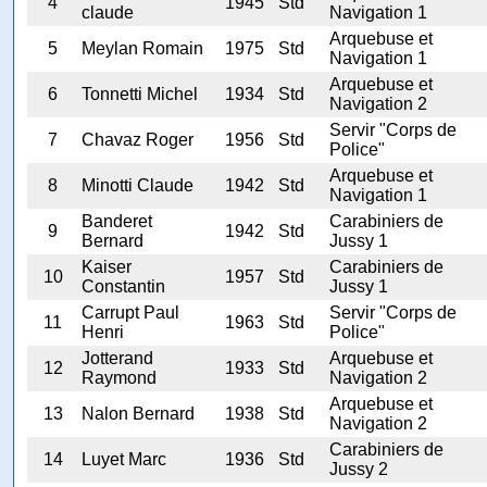
4
1945
Std
claude
Navigation 1
Arquebuse et
5
Meylan Romain
1975
Std
Navigation 1
Arquebuse et
6
Tonnetti Michel
1934
Std
Navigation 2
Servir "Corps de
7
Chavaz Roger
1956
Std
Police"
Arquebuse et
8
Minotti Claude
1942
Std
Navigation 1
Banderet
Carabiniers de
9
1942
Std
Bernard
Jussy 1
Kaiser
Carabiniers de
10
1957
Std
Constantin
Jussy 1
Carrupt Paul
Servir "Corps de
11
1963
Std
Henri
Police"
Jotterand
Arquebuse et
12
1933
Std
Raymond
Navigation 2
Arquebuse et
13
Nalon Bernard
1938
Std
Navigation 2
Carabiniers de
14
Luyet Marc
1936
Std
Jussy 2