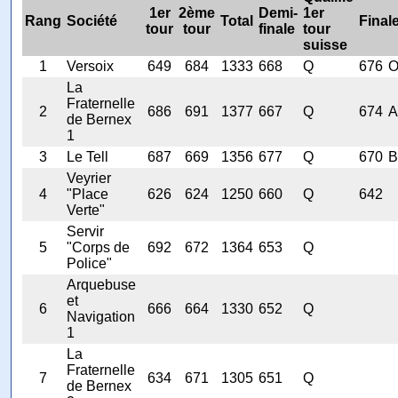
1er
2ème
Demi-
1er
Rang
Société
Total
Final
tour
tour
finale
tour
suisse
1
Versoix
649
684
1333
668
Q
676
La
Fraternelle
2
686
691
1377
667
Q
674
de Bernex
1
3
Le Tell
687
669
1356
677
Q
670
Veyrier
4
"Place
626
624
1250
660
Q
642
Verte"
Servir
5
"Corps de
692
672
1364
653
Q
Police"
Arquebuse
et
6
666
664
1330
652
Q
Navigation
1
La
Fraternelle
7
634
671
1305
651
Q
de Bernex