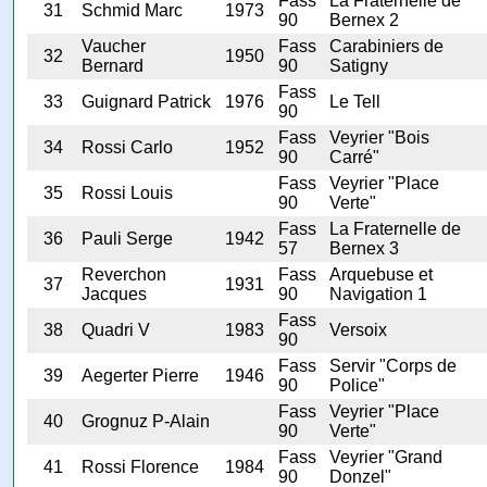
Fass
La Fraternelle de
31
Schmid Marc
1973
90
Bernex 2
Vaucher
Fass
Carabiniers de
32
1950
Bernard
90
Satigny
Fass
33
Guignard Patrick
1976
Le Tell
90
Fass
Veyrier "Bois
34
Rossi Carlo
1952
90
Carré"
Fass
Veyrier "Place
35
Rossi Louis
90
Verte"
Fass
La Fraternelle de
36
Pauli Serge
1942
57
Bernex 3
Reverchon
Fass
Arquebuse et
37
1931
Jacques
90
Navigation 1
Fass
38
Quadri V
1983
Versoix
90
Fass
Servir "Corps de
39
Aegerter Pierre
1946
90
Police"
Fass
Veyrier "Place
40
Grognuz P-Alain
90
Verte"
Fass
Veyrier "Grand
41
Rossi Florence
1984
90
Donzel"