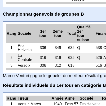
Championnat genevois de groupes B
Qualifié
1er
2ème
1er
Rang
Société
Total
Final
tour
tour
tour
suisse
Pro
1
336
349
635
Q
538
Helvetia
La
2
316
319
635
Q
526
Centrale
3
Versoix
306
312
618
516
Marco Venturi gagne le gobelet du meilleur résultat gr
Résultats individuels du 1er tour en catégorie B
Rang
Tireur
Année
Arme
Société
Ré
1
Venturi Marco
1949
Fass 57
Pro Helvetia