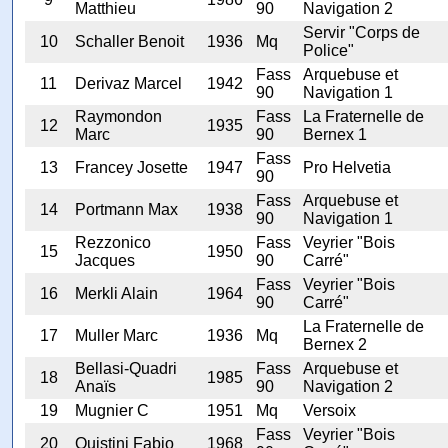
Matthieu
90
Navigation 2
Servir "Corps de
10
Schaller Benoit
1936
Mq
Police"
Fass
Arquebuse et
11
Derivaz Marcel
1942
90
Navigation 1
Raymondon
Fass
La Fraternelle de
12
1935
Marc
90
Bernex 1
Fass
13
Francey Josette
1947
Pro Helvetia
90
Fass
Arquebuse et
14
Portmann Max
1938
90
Navigation 1
Rezzonico
Fass
Veyrier "Bois
15
1950
Jacques
90
Carré"
Fass
Veyrier "Bois
16
Merkli Alain
1964
90
Carré"
La Fraternelle de
17
Muller Marc
1936
Mq
Bernex 2
Bellasi-Quadri
Fass
Arquebuse et
18
1985
Anaïs
90
Navigation 2
19
Mugnier C
1951
Mq
Versoix
Fass
Veyrier "Bois
20
Quistini Fabio
1968