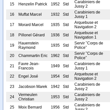
Carabiniers de
15
Henzelin Patrick
1952
Std
Jussy 2
Carabiniers de
16
Muffat Marcel
1932
Std
Jussy 1
Arquebuse et
17
Morard Marcel
1935
Std
Navigation 2
Arquebuse et
18
Pillonel Gérard
1936
Std
Navigation 1
Hauenstein
Servir "Corps de
19
1935
Std
Raymond
Police"
Servir "Corps de
20
Chammartin Eric
1962
Std
Police"
Favre Jean-
Carabiniers de
21
1949
Std
Francois
Jussy 1
Arquebuse et
22
Engel José
1954
Std
Navigation 2
Carabiniers de
23
Jacobson Marek
1942
Std
Jussy 2
Vermeulen
Carabiniers de
24
1953
Std
Christian
Jussy 2
Carabiniers de
25
Moix Bernard
1956
Std
Jussy 2