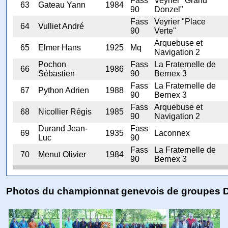
Fass
Veyrier "Grand
63
Gateau Yann
1984
90
Donzel"
Fass
Veyrier "Place
64
Vulliet André
90
Verte"
Arquebuse et
65
Elmer Hans
1925
Mq
Navigation 2
Pochon
Fass
La Fraternelle de
66
1986
Sébastien
90
Bernex 3
Fass
La Fraternelle de
67
Python Adrien
1988
90
Bernex 3
Fass
Arquebuse et
68
Nicollier Régis
1985
90
Navigation 2
Durand Jean-
Fass
69
1935
Laconnex
Luc
90
Fass
La Fraternelle de
70
Menut Olivier
1984
90
Bernex 3
Photos du championnat genevois de groupes 