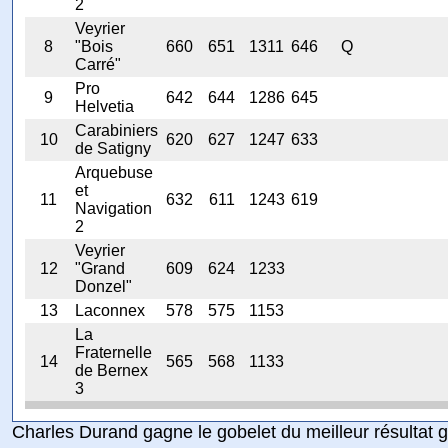
2
Veyrier
8
"Bois
660
651
1311
646
Q
Carré"
Pro
9
642
644
1286
645
Helvetia
Carabiniers
10
620
627
1247
633
de Satigny
Arquebuse
et
11
632
611
1243
619
Navigation
2
Veyrier
12
"Grand
609
624
1233
Donzel"
13
Laconnex
578
575
1153
La
Fraternelle
14
565
568
1133
de Bernex
3
Charles Durand gagne le gobelet du meilleur résultat 