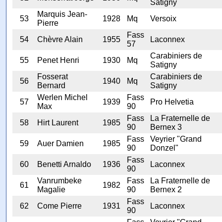
Satigny
Marquis Jean-
53
1928
Mq
Versoix
Pierre
Fass
54
Chèvre Alain
1955
Laconnex
57
Carabiniers de
55
Penet Henri
1930
Mq
Satigny
Fosserat
Carabiniers de
56
1940
Mq
Bernard
Satigny
Werlen Michel
Fass
57
1939
Pro Helvetia
Max
90
Fass
La Fraternelle de
58
Hirt Laurent
1985
90
Bernex 3
Fass
Veyrier "Grand
59
Auer Damien
1985
90
Donzel"
Fass
60
Benetti Arnaldo
1936
Laconnex
90
Vanrumbeke
Fass
La Fraternelle de
61
1982
Magalie
90
Bernex 2
Fass
62
Come Pierre
1931
Laconnex
90