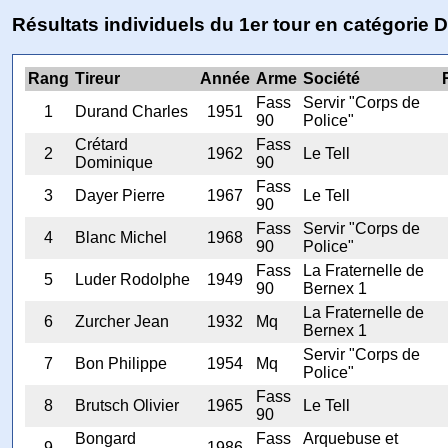
Résultats individuels du 1er tour en catégorie D
Rang
Tireur
Année
Arme
Société
Fass
Servir "Corps de
1
Durand Charles
1951
90
Police"
Crétard
Fass
2
1962
Le Tell
Dominique
90
Fass
3
Dayer Pierre
1967
Le Tell
90
Fass
Servir "Corps de
4
Blanc Michel
1968
90
Police"
Fass
La Fraternelle de
5
Luder Rodolphe
1949
90
Bernex 1
La Fraternelle de
6
Zurcher Jean
1932
Mq
Bernex 1
Servir "Corps de
7
Bon Philippe
1954
Mq
Police"
Fass
8
Brutsch Olivier
1965
Le Tell
90
Bongard
Fass
Arquebuse et
9
1986