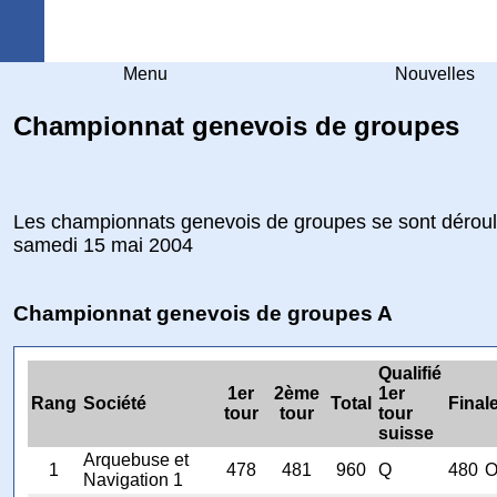
Arquebuse Genève
Menu
Nouvelles
Championnat genevois de groupes
Les championnats genevois de groupes se sont déroul
samedi 15 mai 2004
Championnat genevois de groupes A
Qualifié
1er
2ème
1er
Rang
Société
Total
Final
tour
tour
tour
suisse
Arquebuse et
1
478
481
960
Q
480
Navigation 1