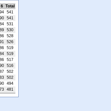
6
Total
94
541
90
541
84
531
89
530
86
528
91
526
86
519
84
519
86
517
90
516
87
502
83
502
90
494
73
481