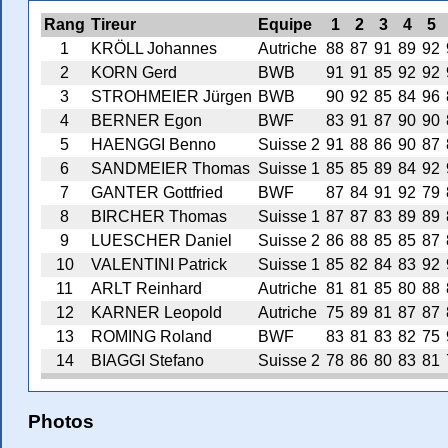
Rang
Tireur
Equipe
1
2
3
4
5
1
KRÖLL Johannes
Autriche
88
87
91
89
92
2
KORN Gerd
BWB
91
91
85
92
92
3
STROHMEIER Jürgen
BWB
90
92
85
84
96
4
BERNER Egon
BWF
83
91
87
90
90
5
HAENGGI Benno
Suisse 2
91
88
86
90
87
6
SANDMEIER Thomas
Suisse 1
85
85
89
84
92
7
GANTER Gottfried
BWF
87
84
91
92
79
8
BIRCHER Thomas
Suisse 1
87
87
83
89
89
9
LUESCHER Daniel
Suisse 2
86
88
85
85
87
10
VALENTINI Patrick
Suisse 1
85
82
84
83
92
11
ARLT Reinhard
Autriche
81
81
85
80
88
12
KARNER Leopold
Autriche
75
89
81
87
87
13
ROMING Roland
BWF
83
81
83
82
75
14
BIAGGI Stefano
Suisse 2
78
86
80
83
81
Photos