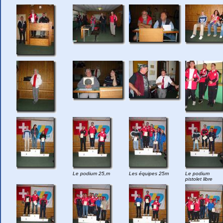
Le podium 25,m
Les équipes 25m
Le podium
pistolet libre