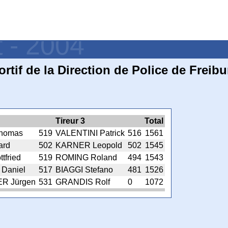
t - 2004
ortif de la Direction de Police de Freib
Tireur 3
Total
homas
519
VALENTINI Patrick
516
1561
ard
502
KARNER Leopold
502
1545
fried
519
ROMING Roland
494
1543
Daniel
517
BIAGGI Stefano
481
1526
R Jürgen
531
GRANDIS Rolf
0
1072