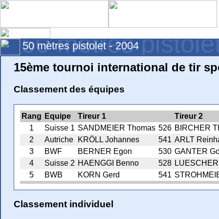
50 mètres pistole
50 mètres pistolet - 2004
15ème tournoi international de tir sp
Classement des équipes
Rang
Equipe
Tireur 1
Tireur 2
1
Suisse 1
SANDMEIER Thomas
526
BIRCHER T
2
Autriche
KRÖLL Johannes
541
ARLT Reinh
3
BWF
BERNER Egon
530
GANTER Gott
4
Suisse 2
HAENGGI Benno
528
LUESCHER 
5
BWB
KORN Gerd
541
STROHMEIE
Classement individuel