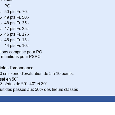
PO
.-
50 pts
Fr. 70.-
.-
49 pts
Fr. 50.-
.-
48 pts
Fr. 35.-
.-
47 pts
Fr. 25.-
.-
46 pts
Fr. 17.-
.-
45 pts
Fr. 13.-
44 pts
Fr. 10.-
itions comprise pour PO
ns munitions pour PSPC
tolet d'ordonnance
 cm, zone d'évaluation de 5 à 10 points.
sai en 50"
3 séries de 50", 40" et 30"
it des passes aux 50% des tireurs classés