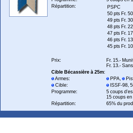
Répartition:
PSPC
50 pts
Fr. 50
49 pts
Fr. 30
48 pts
Fr. 22
47 pts
Fr. 17
46 pts
Fr. 13
45 pts
Fr. 10
Prix:
Fr. 15.- Mun
Fr. 13.- Sa
Cible Bécassière à 25m
:
Armes:
PPA,
Pis
Cible:
ISSF-98, 50
Programme:
5 coups d'es
15 coups en 
Répartition:
65% du produ