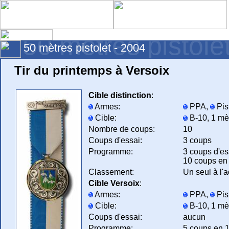
50 mètres pistole
50 mètres pistolet - 2004
Tir du printemps à Versoix
Cible distinction
:
Armes:
PPA,
Pis
Cible:
B-10, 1 mè
Nombre de coups:
10
Coups d'essai:
3 coups
Programme:
3 coups d'es
10 coups en 
Classement:
Un seul à l'
Cible Versoix
:
Armes:
PPA,
Pis
Cible:
B-10, 1 mè
Coups d'essai:
aucun
Programme:
5 coups en 1