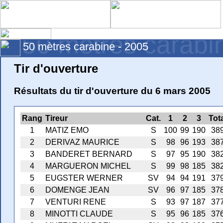
50 mètres carabi
50 mètres carabine - 2005
Tir d'ouverture
Résultats du tir d'ouverture du 6 mars 2005
Rang
Tireur
Cat.
1
2
3
Tot
1
MATIZ EMO
S
100
99
190
38
2
DERIVAZ MAURICE
S
98
96
193
38
3
BANDERET BERNARD
S
97
95
190
38
4
MARGUERON MICHEL
S
99
98
185
38
5
EUGSTER WERNER
SV
94
94
191
37
6
DOMENGE JEAN
SV
96
97
185
37
7
VENTURI RENE
S
93
97
187
37
8
MINOTTI CLAUDE
S
95
96
185
37