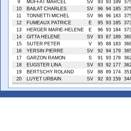
9
MUFFAT MARCEL
SV
93
93
189
37
10
BAILAT CHARLES
SV
96
94
185
37
11
TONNETTI MICHEL
SV
96
96
183
37
12
FUMEAUX PATRICE
E
95
93
185
37
13
HERGER MARIE-HELENE
E
96
93
184
37
14
GITTA HELENE
SV
93
87
189
36
15
SUTER PETER
V
95
88
183
36
16
YERSIN PIERRE
SV
92
94
179
36
17
GARZON RAMON
S
91
93
178
36
18
EUGSTER LINA
SV
93
92
177
36
19
BERTSCHY ROLAND
SV
88
89
174
35
20
LUYET URBAIN
SV
92
93
159
34