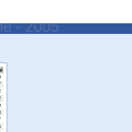
ne - 2005
al
9
7
2
2
9
8
7
6