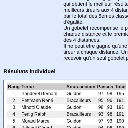
qui obtient le meilleur résult
meilleurs tireurs aux 4 dist
par le total des 5èmes clas
d'égalité.
Un gobelet récompense le p
chaque distance et le premie
des 4 distances.
Il ne peut être gagné qu'une 
tireur à chaque distance. Un
recevoir qu'un seul gobelet 
Résultats individuel
Rang
Tireur
Sous-section
Passes
Total
1
Banderet Bernard
Guidon
97
98
195
2
Pettmann René
Bracailleurs
95
96
191
3
Minotti Claude
Guidon
98
93
191
4
Fertig Ralph
Bracailleurs
93
98
191
5
Morard Marcel
Guidon
97
93
190
6
Pillonel Gérard
Guidon
94
96
190