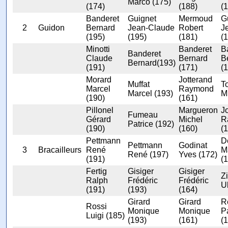
Marco (175)
(174)
(188)
(
Banderet
Guignet
Mermoud
G
2
Guidon
Bernard
Jean-Claude
Robert
J
(195)
(195)
(181)
(
Minotti
Banderet
B
Banderet
Claude
Bernard
B
Bernard(193)
(191)
(171)
(
Morard
Jotterand
Muffat
To
Marcel
Raymond
Marcel (193)
M
(190)
(161)
Pillonel
Margueron
J
Fumeau
Gérard
Michel
R
Patrice (192)
(190)
(160)
(
Pettmann
D
Pettmann
Godinat
3
Bracailleurs
René
M
René (197)
Yves (172)
(191)
(
Fertig
Gisiger
Gisiger
Z
Ralph
Frédéric
Frédéric
Ul
(191)
(193)
(164)
Girard
Girard
R
Rossi
Monique
Monique
Pa
Luigi (185)
(193)
(161)
(