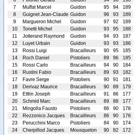
7
Muffat Marcel
Guidon
95
94
189
8
Guignet Jean-Claude
Guidon
96
93
189
9
Margueron Michel
Guidon
97
92
189
10
Tonetti Michel
Guidon
93
95
188
11
Jotterand Raymond
Guidon
94
93
187
12
Luyet Urbain
Guidon
93
93
186
13
Rossi Luigi
Bracailleurs
90
95
185
14
Roch Daniel
Pistoliers
89
96
185
15
Rossi Carlo
Bracailleurs
94
90
184
16
Rustini Fabio
Bracailleurs
89
93
182
17
Favre Serge
Pistoliers
90
91
181
18
Derivaz Maurice
Bracailleurs
90
89
179
19
Ettlin Joseph
Bracailleurs
91
86
177
20
Schmid Marc
Bracailleurs
89
88
177
21
Mingolla Fausto
Pistoliers
86
90
176
22
Rezzonico Jacques
Bracailleurs
86
90
176
23
Perucchini Marco
Pistoliers
84
90
174
24
Cherpillod Jacques
Mousqueton
90
82
172