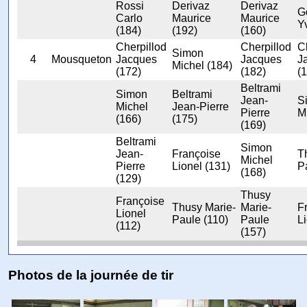
Rossi
Derivaz
Derivaz
G
Carlo
Maurice
Maurice
Y
(184)
(192)
(160)
Cherpillod
Cherpillod
C
Simon
4
Mousqueton
Jacques
Jacques
J
Michel (184)
(172)
(182)
(
Beltrami
Simon
Beltrami
Jean-
S
Michel
Jean-Pierre
Pierre
M
(166)
(175)
(169)
Beltrami
Simon
Jean-
Françoise
T
Michel
Pierre
Lionel (131)
P
(168)
(129)
Thusy
Françoise
Thusy Marie-
Marie-
F
Lionel
Paule (110)
Paule
L
(112)
(157)
Photos de la journée de tir