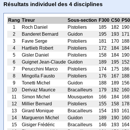
Résultats individuel des 4 disciplines
Rang
Tireur
Sous-section
F300
C50
P50
1
Roch Daniel
Pistoliers
185
182
190
2
Banderet Bernard
Guidon
195
193
171
3
Favre Serge
Pistoliers
181
170
188
4
Hartlieb Robert
Pistoliers
172
184
184
5
Gisler Daniel
Pistoliers
158
184
190
6
Guignet Jean-Claude
Guidon
189
195
152
7
Perucchini Marco
Pistoliers
174
175
186
8
Mingolla Fausto
Pistoliers
176
167
188
9
Tonetti Michel
Guidon
188
189
156
10
Derivaz Maurice
Bracailleurs
179
192
160
11
Simon Michel
Mousqueton
166
184
168
12
Millier Bernard
Pistoliers
155
158
178
13
Girard Monique
Bracailleurs
154
193
161
14
Margueron Michel
Guidon
189
190
160
15
Gisiger Frédéric
Bracailleurs
146
193
164