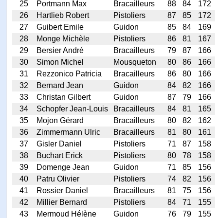
25
Portmann Max
Bracailleurs
88
84
172
26
Hartlieb Robert
Pistoliers
87
85
172
27
Guibert Emile
Guidon
85
84
169
28
Monge Michèle
Pistoliers
86
81
167
29
Bersier André
Bracailleurs
79
87
166
30
Simon Michel
Mousqueton
80
86
166
31
Rezzonico Patricia
Bracailleurs
86
80
166
32
Bernard Jean
Guidon
84
82
166
33
Christan Gilbert
Guidon
87
79
166
34
Schopfer Jean-Louis
Bracailleurs
84
81
165
35
Mojon Gérard
Bracailleurs
80
82
162
36
Zimmermann Ulric
Bracailleurs
81
80
161
37
Gisler Daniel
Pistoliers
71
87
158
38
Buchart Erick
Pistoliers
80
78
158
39
Domenge Jean
Guidon
71
85
156
40
Patru Olivier
Pistoliers
74
82
156
41
Rossier Daniel
Bracailleurs
81
75
156
42
Millier Bernard
Pistoliers
84
71
155
43
Mermoud Hélène
Guidon
76
79
155