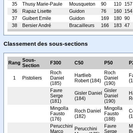
35
Thusy Marie-Paule
Mousqueton
90
110
157
36
Rapaz Lisette
Guidon
76
160
154
37
Guibert Emile
Guidon
169
180
90
38
Bersier André
Bracailleurs
166
183
47
Classement des sous-sections
Sous-
Rang
F300
C50
P50
P
Section
Roch
Roch
Hartlieb
F
1
Pistoliers
Daniel
Daniel
Robert (184)
(
(185)
(190)
Favre
Gisler
Gisler Daniel
Ha
Serge
Daniel
(184)
R
(181)
(190)
Mingolla
Mingolla
Roch Daniel
C
Fausto
Fausto
(182)
(
(176)
(188)
Perucchini
Favre
Mi
Perucchini
Marco
Serge
B