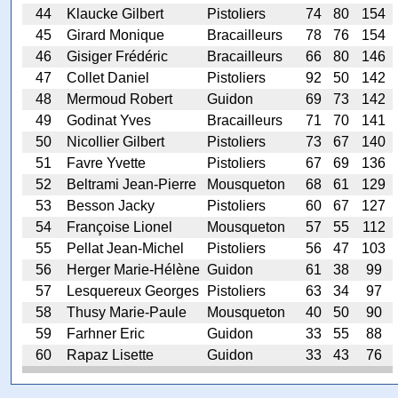
44
Klaucke Gilbert
Pistoliers
74
80
154
45
Girard Monique
Bracailleurs
78
76
154
46
Gisiger Frédéric
Bracailleurs
66
80
146
47
Collet Daniel
Pistoliers
92
50
142
48
Mermoud Robert
Guidon
69
73
142
49
Godinat Yves
Bracailleurs
71
70
141
50
Nicollier Gilbert
Pistoliers
73
67
140
51
Favre Yvette
Pistoliers
67
69
136
52
Beltrami Jean-Pierre
Mousqueton
68
61
129
53
Besson Jacky
Pistoliers
60
67
127
54
Françoise Lionel
Mousqueton
57
55
112
55
Pellat Jean-Michel
Pistoliers
56
47
103
56
Herger Marie-Hélène
Guidon
61
38
99
57
Lesquereux Georges
Pistoliers
63
34
97
58
Thusy Marie-Paule
Mousqueton
40
50
90
59
Farhner Eric
Guidon
33
55
88
60
Rapaz Lisette
Guidon
33
43
76