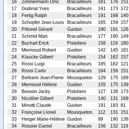
16
Zimmermann Ulric
Bracailleurs
161
176
151
17
Godinat Yves
Bracailleurs
141
173
172
18
Fertig Ralph
Bracailleurs
191
168
140
19
Schopfer Jean-Louis
Bracailleurs
165
159
157
20
Pillonel Gérard
Guidon
190
191
126
21
Schmid Marc
Bracailleurs
177
190
149
22
Buchart Erick
Pistoliers
158
119
180
23
Mermoud Robert
Guidon
142
145
181
24
Klaucke Gilbert
Pistoliers
154
162
157
25
Rossi Luigi
Bracailleurs
185
182
121
26
Rossi Carlo
Bracailleurs
184
156
151
27
Beltrami Jean-Pierre
Mousqueton
129
175
169
28
Mermoud Hélène
Guidon
155
175
139
29
Besson Jacky
Pistoliers
127
138
173
30
Nicollier Gilbert
Pistoliers
140
131
169
31
Minotti Claude
Guidon
191
183
81
32
Françoise Lionel
Mousqueton
112
131
151
33
Herger Marie-Hélène
Guidon
99
190
138
34
Rossier Daniel
Bracailleurs
156
132
119