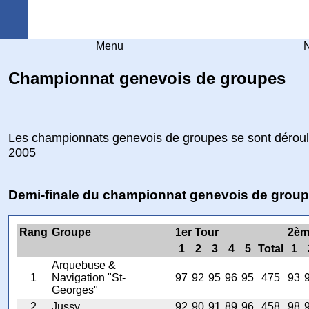
Arquebuse Genève
Menu
N
Championnat genevois de groupes
Les championnats genevois de groupes se sont déroul
2005
Demi-finale du championnat genevois de grou
Rang
Groupe
1er Tour
2èm
1
2
3
4
5
Total
1
Arquebuse &
1
Navigation "St-
97
92
95
96
95
475
93
Georges"
2
Jussy
92
90
91
89
96
458
98