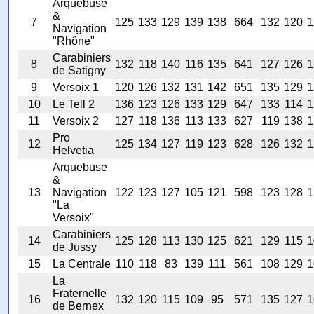
Arquebuse
&
7
125
133
129
139
138
664
132
120
1
Navigation
"Rhône"
Carabiniers
8
132
118
140
116
135
641
127
126
1
de Satigny
9
Versoix 1
120
126
132
131
142
651
135
129
1
10
Le Tell 2
136
123
126
133
129
647
133
114
1
11
Versoix 2
127
118
136
113
133
627
119
138
1
Pro
12
125
134
127
119
123
628
126
132
1
Helvetia
Arquebuse
&
13
Navigation
122
123
127
105
121
598
123
128
1
"La
Versoix"
Carabiniers
14
125
128
113
130
125
621
129
115
1
de Jussy
15
La Centrale
110
118
83
139
111
561
108
129
1
La
Fraternelle
16
132
120
115
109
95
571
135
127
1
de Bernex