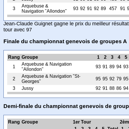
Arquebuse &
3
93
92
91
92
89
457
91
Navigation "Allondon"
Jean-Claude Guignet gagne le prix du meilleur résultat
tour avec 97
Finale du championnat genevois de groupes A
Rang
Groupe
1
2
3
4
5
Arquebuse & Navigation
1
93
91
89
94
93
"Allondon"
Arquebuse & Navigation "St-
2
95
95
92
79
95
Georges"
3
Jussy
92
91
88
86
94
Demi-finale du championnat genevois de grou
Rang
Groupe
1er Tour
2èm
1
2
3
4
5
Total
1