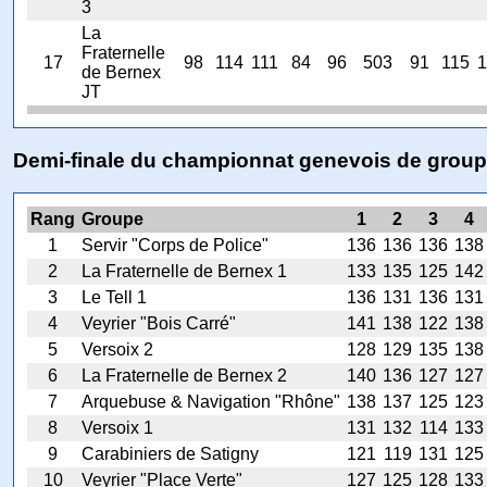
3
La
Fraternelle
17
98
114
111
84
96
503
91
115
1
de Bernex
JT
Demi-finale du championnat genevois de grou
Rang
Groupe
1
2
3
4
1
Servir "Corps de Police"
136
136
136
138
2
La Fraternelle de Bernex 1
133
135
125
142
3
Le Tell 1
136
131
136
131
4
Veyrier "Bois Carré"
141
138
122
138
5
Versoix 2
128
129
135
138
6
La Fraternelle de Bernex 2
140
136
127
127
7
Arquebuse & Navigation "Rhône"
138
137
125
123
8
Versoix 1
131
132
114
133
9
Carabiniers de Satigny
121
119
131
125
10
Veyrier "Place Verte"
127
125
128
133