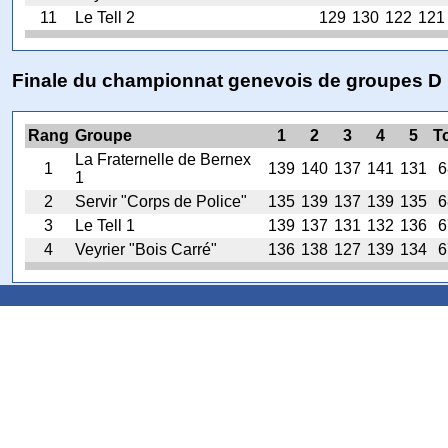
11
Le Tell 2
129
130
122
121
Finale du championnat genevois de groupes D
Rang
Groupe
1
2
3
4
5
To
La Fraternelle de Bernex
1
139
140
137
141
131
6
1
2
Servir "Corps de Police"
135
139
137
139
135
6
3
Le Tell 1
139
137
131
132
136
6
4
Veyrier "Bois Carré"
136
138
127
139
134
6