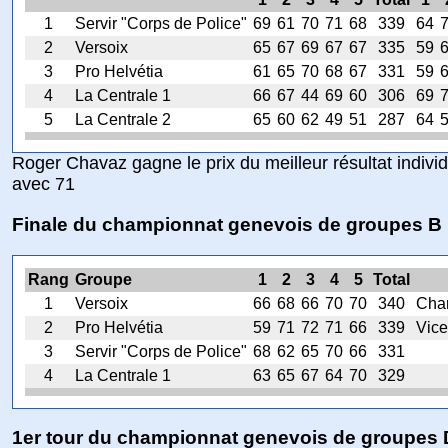
1
Servir "Corps de Police"
69
61
70
71
68
339
64
2
Versoix
65
67
69
67
67
335
59
3
Pro Helvétia
61
65
70
68
67
331
59
4
La Centrale 1
66
67
44
69
60
306
69
5
La Centrale 2
65
60
62
49
51
287
64
Roger Chavaz gagne le prix du meilleur résultat indivi
avec 71
Finale du championnat genevois de groupes B
Rang
Groupe
1
2
3
4
5
Total
1
Versoix
66
68
66
70
70
340
Cha
2
Pro Helvétia
59
71
72
71
66
339
Vic
3
Servir "Corps de Police"
68
62
65
70
66
331
4
La Centrale 1
63
65
67
64
70
329
1er tour du championnat genevois de groupes 