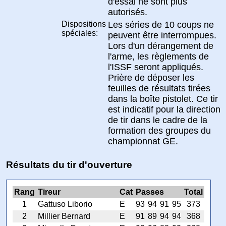
d'essai ne sont plus
autorisés.
Dispositions
Les séries de 10 coups ne
spéciales:
peuvent être interrompues.
Lors d'un dérangement de
l'arme, les règlements de
l'ISSF seront appliqués.
Prière de déposer les
feuilles de résultats tirées
dans la boîte pistolet. Ce tir
est indicatif pour la direction
de tir dans le cadre de la
formation des groupes du
championnat GE.
Résultats du tir d'ouverture
Rang
Tireur
Cat
Passes
Total
1
Gattuso Liborio
E
93
94
91
95
373
2
Millier Bernard
E
91
89
94
94
368