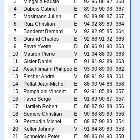
3
Mingolla Fausto
E
92
96
88
92
368
4
Dubois Gabriel
E
89
95
90
93
367
5
Mosimann Julien
E
93
89
98
87
367
6
Ruiz Christian
E
94
92
89
89
364
7
Banderet Bernard
V
92
92
95
85
364
8
Durand Charles
E
92
88
91
92
363
9
Favre Yvette
D
86
96
91
90
363
10
Mauron Pierre
V
91
94
88
90
363
11
Gisler Daniel
E
91
91
92
89
363
12
Aeschlimann Philippe
E
93
90
89
90
362
13
Fischer André
V
89
91
92
89
361
14
Pellat Jean-Michel
E
88
90
94
86
358
15
Pampaloni Vincent
E
92
91
85
89
357
16
Favre Serge
E
91
89
90
87
357
17
Hartlieb Robert
E
88
87
92
89
356
18
Somers Christian
E
90
88
89
89
356
19
Perraudin Michel
E
89
87
90
88
354
20
Keller Johnny
V
91
84
89
89
353
21
Schneider Peter
E
90
86
84
90
350