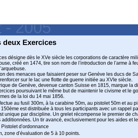
t - 2005
s deux Exercices
es désigne dès le XVe siècle les corporations de caractère milit
buse, créé en 1474, tire son nom de l'introduction de l'arme à
d'arquebuse.
on des menaces que faisaient peser sur Genève les ducs de Sav
enforcer sur le lac une flotte de guerre initiée au XVIe siècle.
orique de Genève, devenue canton Suisse en 1815, marque la disp
rcices poursuivant le même but de maintenir le civisme et le goût
rmes de la loi du 14 mai 1856.
fectue au fusil 300m, à la carabine 50m, au pistolet 50m et au p
 150ème est distribuée à tous les participants avec un rappel par 
t unique par discipline. Un grelet récompense le premier de chaq
 additionnées. Un tir avancé, exclusivement pour les aides et les
Pistolet d'ordonnance
, zone d'évaluation de 5 à 10 points.