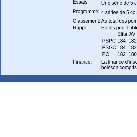
Essais:
Une série de 5 c
Programme:
4 séries de 5 co
Classement:
Au total des poin
Rappel:
Points pour l'obt
Elite
J/V
PSPC
184
182
PSGC
184
182
PO
182
180
Finance:
La finance d'insc
boisson comprise