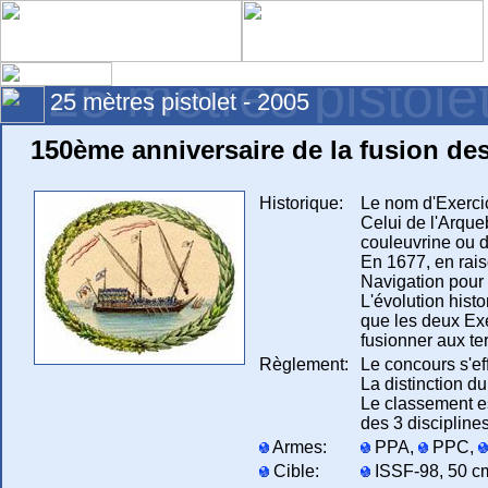
25 mètres pistole
25 mètres pistolet - 2005
150ème anniversaire de la fusion de
Historique:
Le nom d'Exercic
Celui de l'Arque
couleuvrine ou 
En 1677, en rais
Navigation pour r
L'évolution hist
que les deux Exe
fusionner aux te
Règlement:
Le concours s'ef
La distinction du
Le classement es
des 3 disciplines
Armes:
PPA,
PPC,
Cible:
ISSF-98, 50 cm