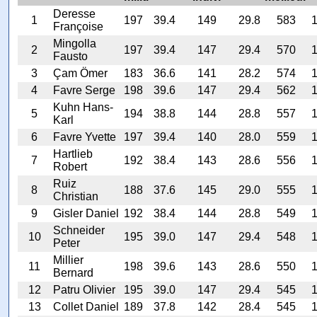
Deresse
1
197
39.4
149
29.8
583
1
Françoise
Mingolla
2
197
39.4
147
29.4
570
1
Fausto
3
Çam Ömer
183
36.6
141
28.2
574
1
4
Favre Serge
198
39.6
147
29.4
562
1
Kuhn Hans-
5
194
38.8
144
28.8
557
1
Karl
6
Favre Yvette
197
39.4
140
28.0
559
1
Hartlieb
7
192
38.4
143
28.6
556
1
Robert
Ruiz
8
188
37.6
145
29.0
555
1
Christian
9
Gisler Daniel
192
38.4
144
28.8
549
1
Schneider
10
195
39.0
147
29.4
548
1
Peter
Millier
11
198
39.6
143
28.6
550
1
Bernard
12
Patru Olivier
195
39.0
147
29.4
545
1
13
Collet Daniel
189
37.8
142
28.4
545
1