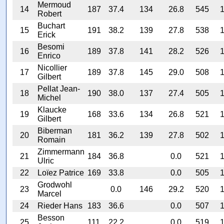
Mermoud
14
187
37.4
134
26.8
545
1
Robert
Buchart
15
191
38.2
139
27.8
538
1
Erick
Besomi
16
189
37.8
141
28.2
526
1
Enrico
Nicollier
17
189
37.8
145
29.0
508
1
Gilbert
Pellat Jean-
18
190
38.0
137
27.4
505
1
Michel
Klaucke
19
168
33.6
134
26.8
521
1
Gilbert
Biberman
20
181
36.2
139
27.8
502
1
Romain
Zimmermann
21
184
36.8
0.0
521
1
Ulric
22
Loïez Patrice
169
33.8
0.0
505
1
Grodwohl
23
0.0
146
29.2
520
1
Marcel
24
Rieder Hans
183
36.6
0.0
507
1
Besson
25
111
22.2
0.0
519
1