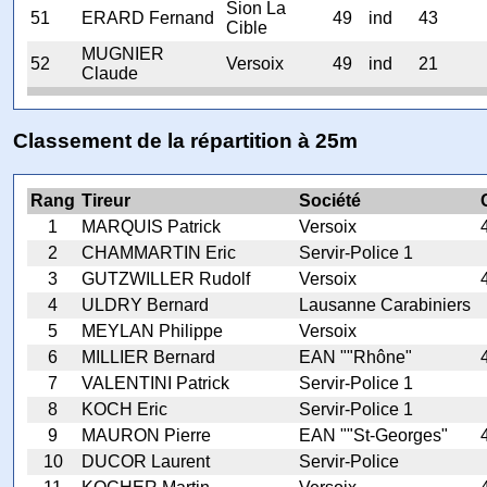
Sion La
51
ERARD Fernand
49
ind
43
Cible
MUGNIER
52
Versoix
49
ind
21
Claude
Classement de la répartition à 25m
Rang
Tireur
Société
1
MARQUIS Patrick
Versoix
2
CHAMMARTIN Eric
Servir-Police 1
3
GUTZWILLER Rudolf
Versoix
4
ULDRY Bernard
Lausanne Carabiniers
5
MEYLAN Philippe
Versoix
6
MILLIER Bernard
EAN ""Rhône"
7
VALENTINI Patrick
Servir-Police 1
8
KOCH Eric
Servir-Police 1
9
MAURON Pierre
EAN ""St-Georges"
10
DUCOR Laurent
Servir-Police