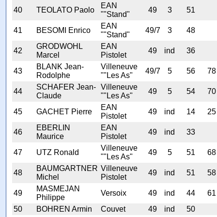
EAN
40
TEOLATO Paolo
49
3
51
""Stand"
EAN
41
BESOMI Enrico
49/7
3
48
""Stand"
GRODWOHL
EAN
42
49
ind
36
Marcel
Pistolet
BLANK Jean-
Villeneuve
43
49/7
5
56
78
Rodolphe
""Les As"
SCHAFER Jean-
Villeneuve
44
49
5
54
70
Claude
""Les As"
EAN
45
GACHET Pierre
49
ind
14
25
Pistolet
EBERLIN
EAN
46
49
ind
33
Maurice
Pistolet
Villeneuve
47
UTZ Ronald
49
5
51
68
""Les As"
BAUMGARTNER
Villeneuve
48
49
ind
51
58
Michel
Pistolet
MASMEJAN
49
Versoix
49
ind
44
61
Philippe
50
BOHREN Armin
Couvet
49
ind
50