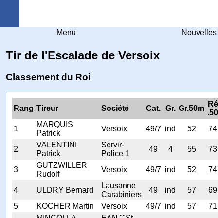
Arquebuse Genève
Menu
Nouvelles
Tir de l'Escalade de Versoix
Classement du Roi
Ré
Rang
Tireur
Société
Cat.
Gr.
Gr.50m
.50
MARQUIS
1
Versoix
49/7
ind
52
74
Patrick
VALENTINI
Servir-
2
49
4
55
73
Patrick
Police 1
GUTZWILLER
3
Versoix
49/7
ind
52
74
Rudolf
Lausanne
4
ULDRY Bernard
49
ind
57
69
Carabiniers
5
KOCHER Martin
Versoix
49/7
ind
57
71
MINGOLLA
EAN ""St-