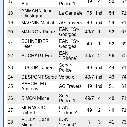
17
49
4
50
67
Eric
Police 1
AMMANN Jean-
18
La Centrale
75
ind
54
71
Christophe
19
MAGNIN Martial
AG Travers
49
ind
54
71
EAN ""St-
20
MAURON Pierre
49/7
1
52
67
Georges"
SCHNEIDER
EAN ""St-
21
49
1
52
69
Peter
Georges"
EAN
22
BUCHART Eric
49/7
2
56
70
""Rhône"
Servir-
23
DUCOR Laurent
49
ind
44
71
Police
24
DESPONT Serge
Versoix
49/7
ind
43
74
BAECHLER
25
AG Travers
49
ind
51
64
Andréas
Servir-
26
SIMON Michel
49/7
4
48
71
Police 1
MERMOUD
EAN
27
49
2
46
71
Robert
""Rhône"
PELLAT Jean-
EAN
28
7
3
41
73
Michel
""Stand"