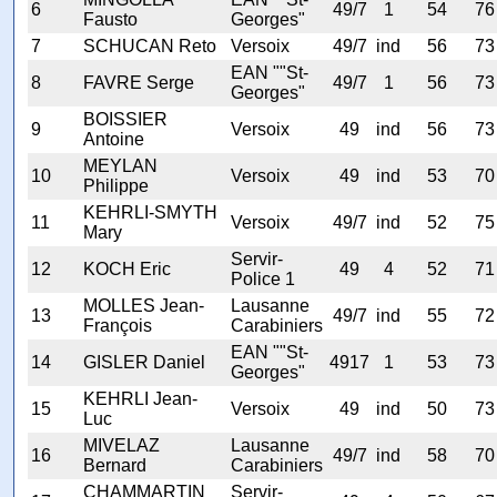
6
49/7
1
54
76
Fausto
Georges"
7
SCHUCAN Reto
Versoix
49/7
ind
56
73
EAN ""St-
8
FAVRE Serge
49/7
1
56
73
Georges"
BOISSIER
9
Versoix
49
ind
56
73
Antoine
MEYLAN
10
Versoix
49
ind
53
70
Philippe
KEHRLI-SMYTH
11
Versoix
49/7
ind
52
75
Mary
Servir-
12
KOCH Eric
49
4
52
71
Police 1
MOLLES Jean-
Lausanne
13
49/7
ind
55
72
François
Carabiniers
EAN ""St-
14
GISLER Daniel
4917
1
53
73
Georges"
KEHRLI Jean-
15
Versoix
49
ind
50
73
Luc
MIVELAZ
Lausanne
16
49/7
ind
58
70
Bernard
Carabiniers
CHAMMARTIN
Servir-