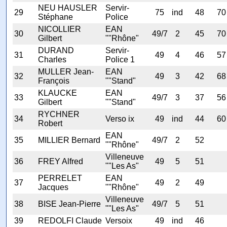
NEU HAUSLER
Servir-
29
75
ind
48
70
Stéphane
Police
NICOLLIER
EAN
30
49/7
2
45
70
Gilbert
""Rhône"
DURAND
Servir-
31
49
4
46
57
Charles
Police 1
MULLER Jean-
EAN
32
49
3
42
68
François
""Stand"
KLAUCKE
EAN
33
49/7
3
37
56
Gilbert
""Stand"
RYCHNER
34
Verso ix
49
ind
44
60
Robert
EAN
35
MILLIER Bernard
49/7
2
52
""Rhône"
Villeneuve
36
FREY Alfred
49
5
51
""Les As"
PERRELET
EAN
37
49
2
49
Jacques
""Rhône"
Villeneuve
38
BISE Jean-Pierre
49/7
5
51
""Les As"
39
REDOLFI Claude
Versoix
49
ind
46