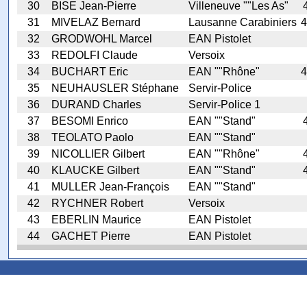
30
BISE Jean-Pierre
Villeneuve ""Les As"
31
MIVELAZ Bernard
Lausanne Carabiniers
4
32
GRODWOHL Marcel
EAN Pistolet
33
REDOLFI Claude
Versoix
34
BUCHART Eric
EAN ""Rhône"
4
35
NEUHAUSLER Stéphane
Servir-Police
36
DURAND Charles
Servir-Police 1
37
BESOMI Enrico
EAN ""Stand"
38
TEOLATO Paolo
EAN ""Stand"
39
NICOLLIER Gilbert
EAN ""Rhône"
40
KLAUCKE Gilbert
EAN ""Stand"
41
MULLER Jean-François
EAN ""Stand"
42
RYCHNER Robert
Versoix
43
EBERLIN Maurice
EAN Pistolet
44
GACHET Pierre
EAN Pistolet