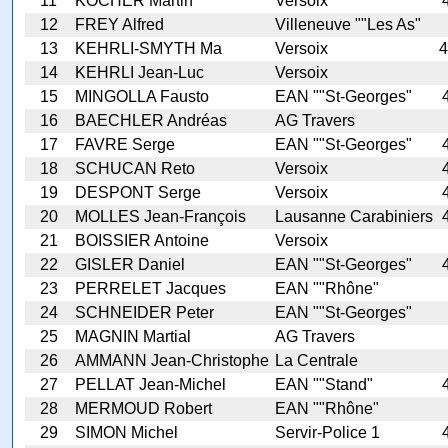
11
KOCHER Martin
Versoix
12
FREY Alfred
Villeneuve ""Les As"
13
KEHRLI-SMYTH Ma
Versoix
4
14
KEHRLI Jean-Luc
Versoix
15
MINGOLLA Fausto
EAN ""St-Georges"
16
BAECHLER Andréas
AG Travers
17
FAVRE Serge
EAN ""St-Georges"
18
SCHUCAN Reto
Versoix
19
DESPONT Serge
Versoix
20
MOLLES Jean-François
Lausanne Carabiniers
21
BOISSIER Antoine
Versoix
22
GISLER Daniel
EAN ""St-Georges"
23
PERRELET Jacques
EAN ""Rhône"
24
SCHNEIDER Peter
EAN ""St-Georges"
25
MAGNIN Martial
AG Travers
26
AMMANN Jean-Christophe
La Centrale
27
PELLAT Jean-Michel
EAN ""Stand"
28
MERMOUD Robert
EAN ""Rhône"
29
SIMON Michel
Servir-Police 1