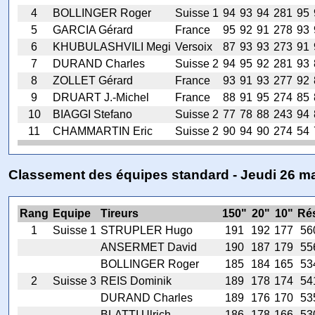
4
BOLLINGER Roger
Suisse 1
94
93
94
281
95
5
GARCIA Gérard
France
95
92
91
278
93
6
KHUBULASHVILI Megi
Versoix
87
93
93
273
91
7
DURAND Charles
Suisse 2
94
95
92
281
93
8
ZOLLET Gérard
France
93
91
93
277
92
9
DRUART J.-Michel
France
88
91
95
274
85
10
BIAGGI Stefano
Suisse 2
77
78
88
243
94
11
CHAMMARTIN Eric
Suisse 2
90
94
90
274
54
Classement des équipes standard - Jeudi 26 m
Rang
Equipe
Tireurs
150"
20"
10"
Ré
1
Suisse 1
STRUPLER Hugo
191
192
177
56
ANSERMET David
190
187
179
55
BOLLINGER Roger
185
184
165
53
2
Suisse 3
REIS Dominik
189
178
174
54
DURAND Charles
189
176
170
53
BLATTI Ulrich
186
178
166
53