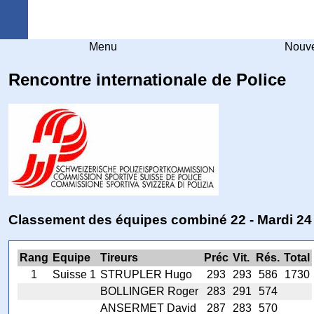
Arquebuse Genève
Menu
Nouve
Rencontre internationale de Police
Classement des équipes combiné 22 - Mardi 24
Rang
Equipe
Tireurs
Préc
Vit.
Rés.
Total
1
Suisse 1
STRUPLER Hugo
293
293
586
1730
BOLLINGER Roger
283
291
574
ANSERMET David
287
283
570