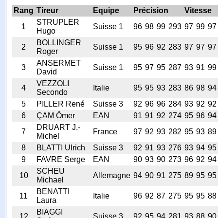
Rang
Tireur
Equipe
Précision
Vitesse
STRUPLER
1
Suisse 1
96
98
99
293
97
99
97
Hugo
BOLLINGER
2
Suisse 1
95
96
92
283
97
97
97
Roger
ANSERMET
3
Suisse 1
95
97
95
287
93
91
99
David
VEZZOLI
4
Italie
95
95
93
283
86
98
94
Secondo
5
PILLER René
Suisse 3
92
96
96
284
93
92
92
6
ÇAM Ömer
EAN
91
91
92
274
95
96
94
DRUART J.-
7
France
97
92
93
282
95
93
89
Michel
8
BLATTI Ulrich
Suisse 3
92
91
93
276
93
94
95
9
FAVRE Serge
EAN
90
93
90
273
96
92
94
SCHEU
10
Allemagne
94
90
91
275
89
95
95
Michael
BENATTI
11
Italie
96
92
87
275
95
95
88
Laura
BIAGGI
12
Suisse 3
92
95
94
281
93
88
90