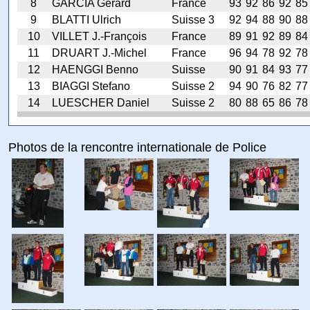
8
GARCIA Gérard
France
93
92
86
92
85
9
BLATTI Ulrich
Suisse 3
92
94
88
90
88
10
VILLET J.-François
France
89
91
92
89
84
11
DRUART J.-Michel
France
96
94
78
92
78
12
HAENGGI Benno
Suisse
90
91
84
93
77
13
BIAGGI Stefano
Suisse 2
94
90
76
82
77
14
LUESCHER Daniel
Suisse 2
80
88
65
86
78
Photos de la rencontre internationale de Police