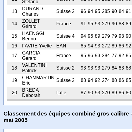
Stefano
DURAND
13
Suisse 2
96
94
95
285
90
84
91
Charles
ZOLLET
14
France
91
95
93
279
90
88
89
Gérard
HAENGGI
15
Suisse 4
94
96
89
279
79
93
90
Benno
16
FAVRE Yvette
EAN
85
94
93
272
89
86
92
GARCIA
17
France
95
96
93
284
77
92
85
Gérard
VALENTINI
18
Suisse 2
93
93
93
279
84
83
88
Patrick
CHAMMARTIN
19
Suisse 2
88
94
92
274
88
86
85
Eric
BREDA
20
Italie
87
90
93
270
89
86
80
Deborah
Classement des équipes combiné gros calibre -
mai 2005