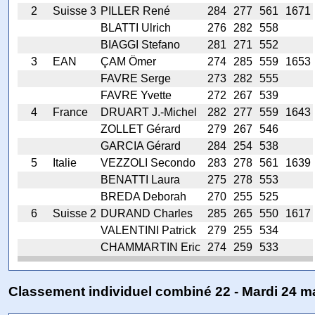
2
Suisse 3
PILLER René
284
277
561
1671
BLATTI Ulrich
276
282
558
BIAGGI Stefano
281
271
552
3
EAN
ÇAM Ömer
274
285
559
1653
FAVRE Serge
273
282
555
FAVRE Yvette
272
267
539
4
France
DRUART J.-Michel
282
277
559
1643
ZOLLET Gérard
279
267
546
GARCIA Gérard
284
254
538
5
Italie
VEZZOLI Secondo
283
278
561
1639
BENATTI Laura
275
278
553
BREDA Deborah
270
255
525
6
Suisse 2
DURAND Charles
285
265
550
1617
VALENTINI Patrick
279
255
534
CHAMMARTIN Eric
274
259
533
Classement individuel combiné 22 - Mardi 24 m