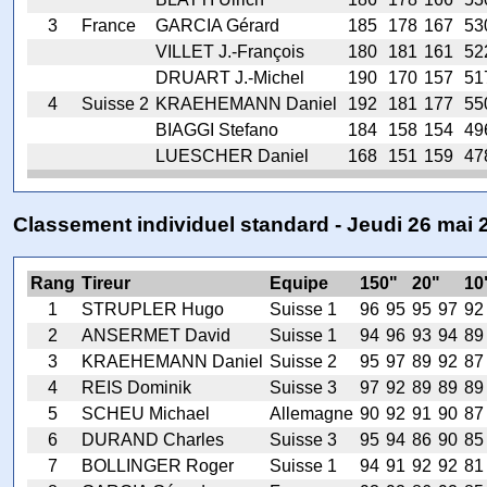
3
France
GARCIA Gérard
185
178
167
53
VILLET J.-François
180
181
161
52
DRUART J.-Michel
190
170
157
51
4
Suisse 2
KRAEHEMANN Daniel
192
181
177
55
BIAGGI Stefano
184
158
154
49
LUESCHER Daniel
168
151
159
47
Classement individuel standard - Jeudi 26 mai 
Rang
Tireur
Equipe
150"
20"
10
1
STRUPLER Hugo
Suisse 1
96
95
95
97
92
2
ANSERMET David
Suisse 1
94
96
93
94
89
3
KRAEHEMANN Daniel
Suisse 2
95
97
89
92
87
4
REIS Dominik
Suisse 3
97
92
89
89
89
5
SCHEU Michael
Allemagne
90
92
91
90
87
6
DURAND Charles
Suisse 3
95
94
86
90
85
7
BOLLINGER Roger
Suisse 1
94
91
92
92
81