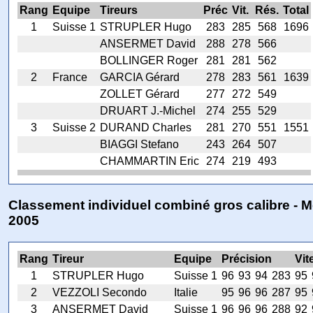
Rang
Equipe
Tireurs
Préc
Vit.
Rés.
Total
1
Suisse 1
STRUPLER Hugo
283
285
568
1696
ANSERMET David
288
278
566
BOLLINGER Roger
281
281
562
2
France
GARCIA Gérard
278
283
561
1639
ZOLLET Gérard
277
272
549
DRUART J.-Michel
274
255
529
3
Suisse 2
DURAND Charles
281
270
551
1551
BIAGGI Stefano
243
264
507
CHAMMARTIN Eric
274
219
493
Classement individuel combiné gros calibre - M
2005
Rang
Tireur
Equipe
Précision
Vit
1
STRUPLER Hugo
Suisse 1
96
93
94
283
95
2
VEZZOLI Secondo
Italie
95
96
96
287
95
3
ANSERMET David
Suisse 1
96
96
96
288
92