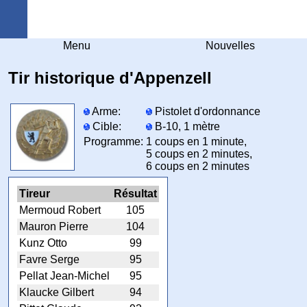
Arquebuse Genève
Menu
Nouvelles
Tir historique d'Appenzell
Arme:
Pistolet d'ordonnance
Cible:
B-10, 1 mètre
Programme:
1 coups en 1 minute,
5 coups en 2 minutes,
6 coups en 2 minutes
Tireur
Résultat
Mermoud Robert
105
Mauron Pierre
104
Kunz Otto
99
Favre Serge
95
Pellat Jean-Michel
95
Klaucke Gilbert
94