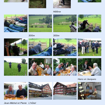
Hélène
300m
300m
Hans et Jacques
Jean-Michel et Pierre
L'hôtel