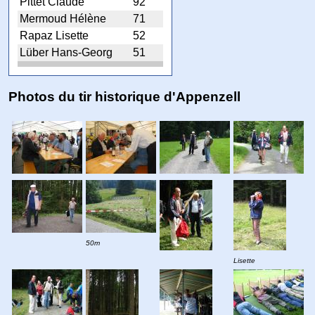
Pittet Claude
92
Mermoud Hélène
71
Rapaz Lisette
52
Lüber Hans-Georg
51
Photos du tir historique d'Appenzell
50m
Lisette