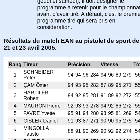
(jeudi et samedi), il doit désigner le
programme à retenir pour le championna
avant d'avoir tiré. A défaut, c'est le premi
programme tiré qui sera pris en
considération.
Résultats du match EAN au pistolet de sport de
21 et 23 avril 2005.
Rang
Tireur
Précision
Vitesse
To
SCHNEIDER
1
94
94
96
284
94
96
89
279
5
Peter
2
ÇAM Ömer
94
93
95
282
87
89
95
271
5
HARTILEB
3
94
92
95
281
91
89
92
272
5
Robert
4
MAURON Pierre
92
93
93
278
94
92
86
272
5
5
FAVRE Yvette
95
91
94
280
93
95
81
269
5
6
GISLER Daniel
91
93
87
271
90
90
95
275
5
MINGOLLA
7
88
91
90
269
90
92
92
274
5
Fausto