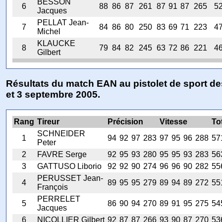
BESSON
6
88
86
87
261
87
91
87
265
5
Jacques
PELLAT Jean-
7
84
86
80
250
83
69
71
223
4
Michel
KLAUCKE
8
79
84
82
245
63
72
86
221
4
Gilbert
Résultats du match EAN au pistolet de sport de
et 3 septembre 2005.
Rang
Tireur
Précision
Vitesse
To
SCHNEIDER
1
94
92
97
283
97
95
96
288
57
Peter
2
FAVRE Serge
92
95
93
280
95
95
93
283
56
3
GATTUSO Liborio
92
92
90
274
96
96
90
282
55
PERUSSET Jean-
4
89
95
95
279
89
94
89
272
55
François
PERRELET
5
86
90
94
270
89
91
95
275
54
Jacques
6
NICOLLIER Gilbert
92
87
87
266
93
90
87
270
53