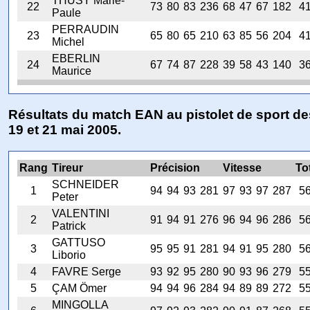
THUSY Marie-
22
73
80
83
236
68
47
67
182
4
Paule
PERRAUDIN
23
65
80
65
210
63
85
56
204
4
Michel
EBERLIN
24
67
74
87
228
39
58
43
140
3
Maurice
Résultats du match EAN au pistolet de sport de
19 et 21 mai 2005.
Rang
Tireur
Précision
Vitesse
To
SCHNEIDER
1
94
94
93
281
97
93
97
287
5
Peter
VALENTINI
2
91
94
91
276
96
94
96
286
5
Patrick
GATTUSO
3
95
95
91
281
94
91
95
280
5
Liborio
4
FAVRE Serge
93
92
95
280
90
93
96
279
5
5
ÇAM Ömer
94
94
96
284
94
89
89
272
5
MINGOLLA