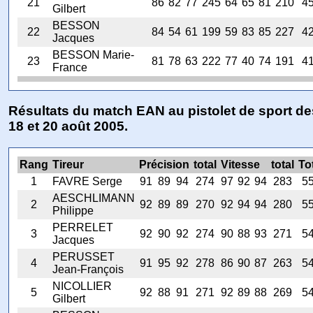
21
86
82
77
245
64
65
81
210
4
Gilbert
BESSON
22
84
54
61
199
59
83
85
227
4
Jacques
BESSON Marie-
23
81
78
63
222
77
40
74
191
4
France
Résultats du match EAN au pistolet de sport de
18 et 20 août 2005.
Rang
Tireur
Précision
total
Vitesse
total
To
1
FAVRE Serge
91
89
94
274
97
92
94
283
5
AESCHLIMANN
2
92
89
89
270
92
94
94
280
5
Philippe
PERRELET
3
92
90
92
274
90
88
93
271
5
Jacques
PERUSSET
4
91
95
92
278
86
90
87
263
5
Jean-François
NICOLLIER
5
92
88
91
271
92
89
88
269
5
Gilbert