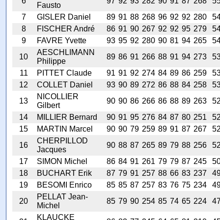
6
97
92
93
282
90
91
87
268
5
Fausto
7
GISLER Daniel
89
91
88
268
96
92
92
280
5
8
FISCHER André
86
91
90
267
92
92
95
279
5
9
FAVRE Yvette
93
95
92
280
90
81
94
265
5
AESCHLIMANN
10
89
86
91
266
88
91
94
273
5
Philippe
11
PITTET Claude
91
91
92
274
84
89
86
259
5
12
COLLET Daniel
93
90
89
272
86
88
84
258
5
NICOLLIER
13
90
90
86
266
86
88
89
263
5
Gilbert
14
MILLIER Bernard
90
91
95
276
84
87
80
251
5
15
MARTIN Marcel
90
90
79
259
89
91
87
267
5
CHERPILLOD
16
90
88
87
265
89
79
88
256
5
Jacques
17
SIMON Michel
86
84
91
261
79
79
87
245
5
18
BUCHART Erik
87
79
91
257
88
66
83
237
4
19
BESOMI Enrico
85
85
87
257
83
76
75
234
4
PELLAT Jean-
20
85
79
90
254
85
74
65
224
4
Michel
KLAUCKE