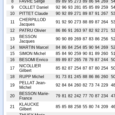
8
FAVRE Serge
89
89
95
273
89
86
94
269
5
9
COLLET Daniel
92
96
93
281
85
85
89
259
5
10
PITTET Claude
90
92
89
271
89
87
91
267
5
CHERPILLOD
11
91
92
90
273
88
89
87
264
5
Jacques
12
PATRU Olivier
86
86
91
263
97
82
92
271
5
BESSON
13
90
90
89
269
87
83
86
256
5
Jacques
14
MARTIN Marcel
84
86
84
254
85
90
94
269
5
15
SIMON Michel
85
84
90
259
90
81
89
260
5
16
BESOMI Enrico
89
89
87
265
78
79
87
244
5
NICOLLIER
17
85
82
87
254
87
87
80
254
5
Gilbert
18
RUPP Michel
91
73
81
245
88
86
86
260
5
PELLAT Jean-
19
92
84
84
260
82
73
74
229
4
Michel
BESSON Marie-
20
79
81
82
242
77
70
87
234
4
France
KLAUCKE
21
85
85
88
258
55
80
74
209
4
Gilbert