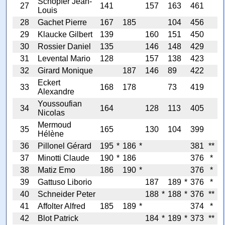
Schopfer Jean-
27
141
157
163
461
Louis
28
Gachet Pierre
167
185
104
456
29
Klaucke Gilbert
139
160
151
450
30
Rossier Daniel
135
146
148
429
31
Levental Mario
128
157
138
423
32
Girard Monique
187
146
89
422
Eckert
33
168
178
73
419
Alexandre
Youssoufian
34
164
128
113
405
Nicolas
Mermoud
35
165
130
104
399
Hélène
36
Pillonel Gérard
195
*
186
*
381
**
37
Minotti Claude
190
*
186
376
*
38
Matiz Emo
186
190
*
376
*
39
Gattuso Liborio
187
189
*
376
*
40
Schneider Peter
188
*
188
*
376
**
41
Affolter Alfred
185
189
*
374
*
42
Blot Patrick
184
*
189
*
373
**