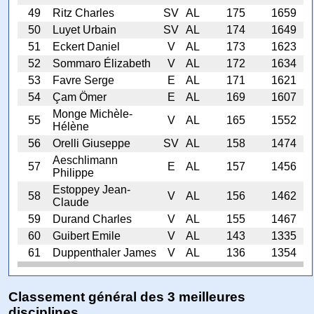
49
Ritz Charles
SV
AL
175
1659
50
Luyet Urbain
SV
AL
174
1649
51
Eckert Daniel
V
AL
173
1623
52
Sommaro Élizabeth
V
AL
172
1634
53
Favre Serge
E
AL
171
1621
54
Çam Ömer
E
AL
169
1607
Monge Michèle-
55
V
AL
165
1552
Hélène
56
Orelli Giuseppe
SV
AL
158
1474
Aeschlimann
57
E
AL
157
1456
Philippe
Estoppey Jean-
58
V
AL
156
1462
Claude
59
Durand Charles
V
AL
155
1467
60
Guibert Emile
V
AL
143
1335
61
Duppenthaler James
V
AL
136
1354
Classement général des 3 meilleures
disciplines