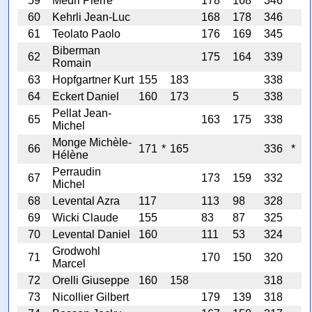
59
Medri Pierre
178
168
346
60
Kehrli Jean-Luc
168
178
346
61
Teolato Paolo
176
169
345
Biberman
62
175
164
339
Romain
63
Hopfgartner Kurt
155
183
338
64
Eckert Daniel
160
173
5
338
Pellat Jean-
65
163
175
338
Michel
Monge Michèle-
66
171
*
165
336
*
Hélène
Perraudin
67
173
159
332
Michel
68
Levental Azra
117
113
98
328
69
Wicki Claude
155
83
87
325
70
Levental Daniel
160
111
53
324
Grodwohl
71
170
150
320
Marcel
72
Orelli Giuseppe
160
158
318
73
Nicollier Gilbert
179
139
318