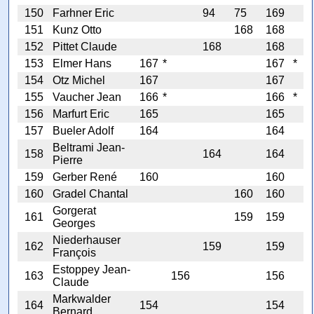
150
Farhner Eric
94
75
169
151
Kunz Otto
168
168
152
Pittet Claude
168
168
153
Elmer Hans
167
*
167
*
154
Otz Michel
167
167
155
Vaucher Jean
166
*
166
*
156
Marfurt Eric
165
165
157
Bueler Adolf
164
164
Beltrami Jean-
158
164
164
Pierre
159
Gerber René
160
160
160
Gradel Chantal
160
160
Gorgerat
161
159
159
Georges
Niederhauser
162
159
159
François
Estoppey Jean-
163
156
156
Claude
Markwalder
164
154
154
Bernard