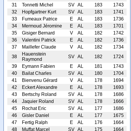
31
Tonnetti Michel
SV
AL
183
1743
32
Hopfgartner Kurt
SV
AL
183
1741
33
Fumeaux Patrice
E
AL
183
1736
34
Mermoud Jéromine
E
AL
183
1701
35
Gisiger Bernard
V
AL
182
1742
36
Valentini Patrick
E
AL
182
1736
37
Maillefer Claude
V
AL
182
1734
Hauenstein
38
SV
AL
182
1724
Raymond
39
Eymann Fabien
E
AL
181
1743
40
Bailat Charles
SV
AL
180
1704
41
Bienvenu Gérard
V
AL
178
1694
42
Eckert Alexandre
E
AL
178
1693
43
Bertschy Roland
SV
AL
178
1686
44
Jaquier Roland
SV
AL
178
1666
45
Rochat Eric
SV
AL
177
1686
46
Gisler Daniel
E
AL
177
1675
47
Fertig Ralph
E
AL
176
1664
48
Muffat Marcel
SV
AL
175
1664