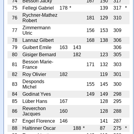
74
Besson Jacky
167
150
317
75
Fellegi Gabriel
178
*
139
317
*
Rychner-Mathez
76
181
129
310
Robert
Zimmermann
77
156
153
309
Ulric
78
Lannaz Gilbert
168
138
306
79
Guibert Emile
163
143
306
80
Gisiger Bernard
182
123
305
Besson Marie-
81
171
132
303
France
82
Roy Olivier
182
119
301
Desponds
83
155
145
300
Michel
84
Godinat Yves
149
149
298
85
Lüber Hans
167
128
295
Reverchon
86
160
128
288
Jacques
87
Engel Florence
146
141
287
88
Haltinner Oscar
188
*
87
275
*