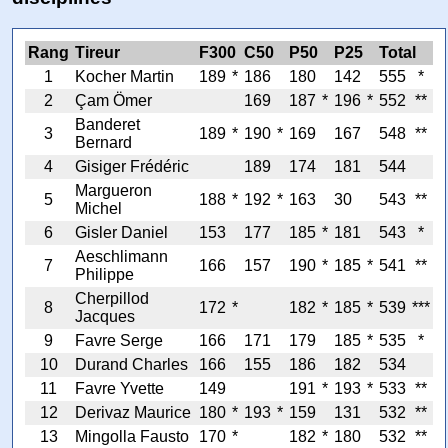
Rang
Tireur
F300
C50
P50
P25
Total
1
Kocher Martin
189
*
186
180
142
555
*
2
Çam Ömer
169
187
*
196
*
552
**
Banderet
3
189
*
190
*
169
167
548
**
Bernard
4
Gisiger Frédéric
189
174
181
544
Margueron
5
188
*
192
*
163
30
543
**
Michel
6
Gisler Daniel
153
177
185
*
181
543
*
Aeschlimann
7
166
157
190
*
185
*
541
**
Philippe
Cherpillod
8
172
*
182
*
185
*
539
***
Jacques
9
Favre Serge
166
171
179
185
*
535
*
10
Durand Charles
166
155
186
182
534
11
Favre Yvette
149
191
*
193
*
533
**
12
Derivaz Maurice
180
*
193
*
159
131
532
**
13
Mingolla Fausto
170
*
182
*
180
532
**