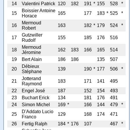
14
Valentini Patrick
120
182
191
*
155
528
*
Boissier Antoine
15
165
177
183
*
525
*
Horace
Mermoud
16
163
182
*
179
524
*
Robert
Gutzwiller
17
155
185
176
516
Rudolf
Mermoud
18
162
183
166
165
514
Jéromine
19
Bert Alain
186
186
135
507
Débieux
20
139
190
*
177
506
*
Stéphane
Jotterand
21
183
171
141
495
Raymond
22
Engel José
187
152
154
493
23
Buchart Erick
134
181
176
491
24
Simon Michel
169
*
166
144
479
*
D'Addato Lucio
25
129
168
174
471
Franco
26
Fertig Ralph
184
*
176
107
467
*