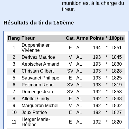
munition est à la charge du
tireur.
Résultats du tir du 150ème
Rang
Tireur
Cat.
Arme
Points
*
100pts
Duppenthaler
1
E
AL
194
*
1851
Vivienne
2
Derivaz Maurice
V
AL
193
*
1845
3
Aebischer Armand
V
AL
193
*
1830
4
Christan Gilbert
SV
AL
193
*
1828
5
Sauvanet Philippe
E
AL
193
*
1825
6
Pettmann René
SV
AL
193
*
1819
7
Domenge Jean
SV
AL
192
*
1858
8
Affolter Cindy
E
AL
192
*
1833
9
Margueron Michel
V
AL
192
*
1832
10
Joux Patrice
E
AL
192
*
1827
Herger Marie-
11
E
AL
192
*
1820
Hélène