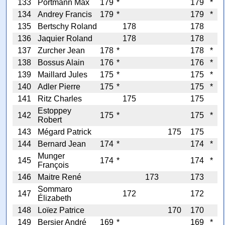
133
Portmann Max
179
*
179
*
134
Andrey Francis
179
*
179
*
135
Bertschy Roland
178
178
136
Jaquier Roland
178
178
137
Zurcher Jean
178
*
178
*
138
Bossus Alain
176
*
176
*
139
Maillard Jules
175
*
175
*
140
Adler Pierre
175
*
175
*
141
Ritz Charles
175
175
Estoppey
142
175
*
175
*
Robert
143
Mégard Patrick
175
175
144
Bernard Jean
174
*
174
*
Munger
145
174
*
174
*
François
146
Maitre René
173
173
Sommaro
147
172
172
Élizabeth
148
Loïez Patrice
170
170
149
Bersier André
169
*
169
*