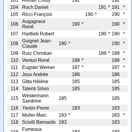
103
Affolter Cindy
192
*
192
*
104
Roch Daniel
191
*
191
*
105
Ricci François
190
*
190
*
Augagneur
106
190
*
190
*
René
107
Hartlieb Robert
190
*
190
*
Guignet Jean-
108
190
*
190
*
Claude
109
Ruiz Christian
189
*
189
*
110
Venturi René
188
*
188
*
111
Eugster Werner
187
*
187
*
112
Joux Andrée
186
186
113
Gitta Hélène
185
185
114
Talenti Silvio
185
185
Westermann
115
185
185
Sandrine
116
Yersin Pierre
183
183
117
Muller Marc
183
*
183
*
118
Sciolli Bernardo
183
183
Fumeaux
119
183
183