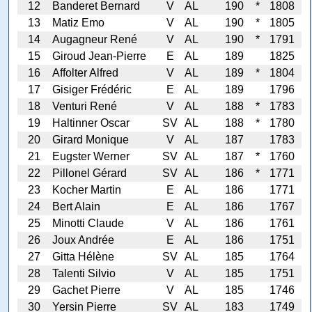
12
Banderet Bernard
V
AL
190
*
1808
13
Matiz Emo
V
AL
190
*
1805
14
Augagneur René
V
AL
190
*
1791
15
Giroud Jean-Pierre
E
AL
189
1825
16
Affolter Alfred
V
AL
189
*
1804
17
Gisiger Frédéric
E
AL
189
1796
18
Venturi René
V
AL
188
*
1783
19
Haltinner Oscar
SV
AL
188
*
1780
20
Girard Monique
V
AL
187
1783
21
Eugster Werner
SV
AL
187
*
1760
22
Pillonel Gérard
SV
AL
186
*
1771
23
Kocher Martin
E
AL
186
1771
24
Bert Alain
E
AL
186
1767
25
Minotti Claude
V
AL
186
1761
26
Joux Andrée
E
AL
186
1751
27
Gitta Hélène
SV
AL
185
1764
28
Talenti Silvio
V
AL
185
1751
29
Gachet Pierre
V
AL
185
1746
30
Yersin Pierre
SV
AL
183
1749