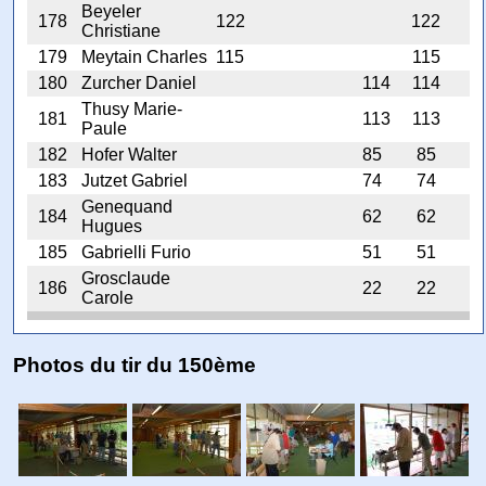
Beyeler
178
122
122
Christiane
179
Meytain Charles
115
115
180
Zurcher Daniel
114
114
Thusy Marie-
181
113
113
Paule
182
Hofer Walter
85
85
183
Jutzet Gabriel
74
74
Genequand
184
62
62
Hugues
185
Gabrielli Furio
51
51
Grosclaude
186
22
22
Carole
Photos du tir du 150ème