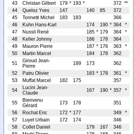
43
Christan Gilbert
179
*
193
*
372
**
44
Queloz Yves
147
140
85
372
45
Tonnetti Michel
183
183
366
46
Kuhn Hans-Karl
174
190
*
364
*
47
Nussli René
185
*
179
364
*
48
Keller Johnny
186
178
364
49
Mauron Pierre
187
*
176
363
*
50
Martin Marcel
184
178
362
Giroud Jean-
51
189
173
362
Pierre
52
Patru Olivier
183
*
178
361
*
53
Muffat Marcel
182
175
357
Lucini Jean-
54
167
190
*
357
*
Claude
Bienvenu
55
173
178
351
Gérard
56
Rochat Eric
172
*
177
349
*
57
Luyet Urbain
172
174
346
58
Collet Daniel
179
167
346