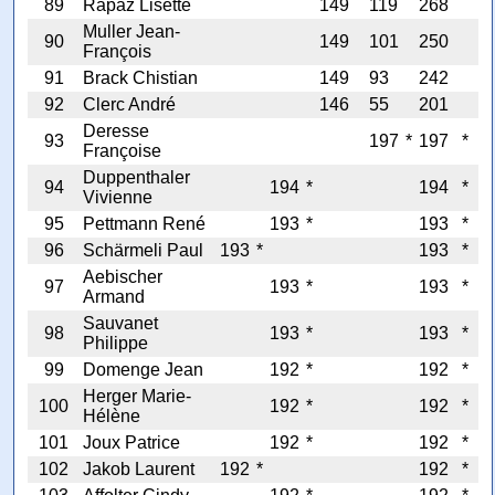
89
Rapaz Lisette
149
119
268
Muller Jean-
90
149
101
250
François
91
Brack Chistian
149
93
242
92
Clerc André
146
55
201
Deresse
93
197
*
197
*
Françoise
Duppenthaler
94
194
*
194
*
Vivienne
95
Pettmann René
193
*
193
*
96
Schärmeli Paul
193
*
193
*
Aebischer
97
193
*
193
*
Armand
Sauvanet
98
193
*
193
*
Philippe
99
Domenge Jean
192
*
192
*
Herger Marie-
100
192
*
192
*
Hélène
101
Joux Patrice
192
*
192
*
102
Jakob Laurent
192
*
192
*