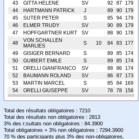
43
GITTA HELENE
SV
92
87
179
44
HARTMANN PATRICK
J
89
90
179
45
SUTER PETER
S
85
94
179
46
ELMER TRUDY
SV
90
89
179
47
HOPFGARTNER KURT
SV
88
90
178
VON SCHALLEN
48
S
10
84
83
177
MARLIES
49
GISIGER BERNARD
S
89
85
174
50
GUIBERT EMILE
S
89
85
174
51
ORELLI GIANFRANCO
SV
88
86
174
52
BAUMANN ROLAND
SV
86
87
173
53
MARTIN MARCEL
S
85
84
169
54
ORELLI GIUSEPPE
SV
78
78
156
Total des résultats obligatoires : 7210
Total des résultats non obligatoires : 2813
3% des r;sultats non obligatoires : 84.3900
Total obligatoires + 3% non obligatoires : 7294.3900
70 % des participants plus 3% des non-obligatoires.