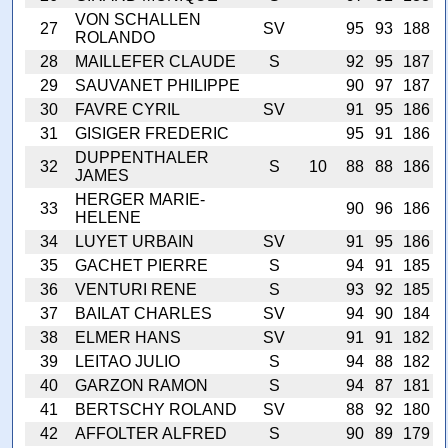
VON SCHALLEN
27
SV
95
93
188
ROLANDO
28
MAILLEFER CLAUDE
S
92
95
187
29
SAUVANET PHILIPPE
90
97
187
30
FAVRE CYRIL
SV
91
95
186
31
GISIGER FREDERIC
95
91
186
DUPPENTHALER
32
S
10
88
88
186
JAMES
HERGER MARIE-
33
90
96
186
HELENE
34
LUYET URBAIN
SV
91
95
186
35
GACHET PIERRE
S
94
91
185
36
VENTURI RENE
S
93
92
185
37
BAILAT CHARLES
SV
94
90
184
38
ELMER HANS
SV
91
91
182
39
LEITAO JULIO
S
94
88
182
40
GARZON RAMON
S
94
87
181
41
BERTSCHY ROLAND
SV
88
92
180
42
AFFOLTER ALFRED
S
90
89
179