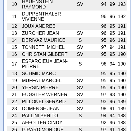
HAUENSTEIN
10
SV
94
99
193
RAYMOND
DUPPENTHALER
11
96
96
192
VIVIENNE
12
JOUX ANDREE
96
95
191
13
ZURCHER JEAN
SV
96
95
191
14
DERIVAZ MAURICE
S
95
96
191
15
TONNETTI MICHEL
SV
97
94
191
16
CHRISTAN GILBERT
SV
95
95
190
ESPARCIEUX JEAN-
17
S
96
94
190
PIERRE
18
SCHMID MARC
95
95
190
19
MUFFAT MARCEL
SV
95
95
190
20
YERSIN PIERRE
SV
95
95
190
21
EUGSTER WERNER
SV
97
93
190
22
PILLONEL GERARD
SV
93
96
189
23
DOMENGE JEAN
SV
98
91
189
24
PALLINI BENITO
S
94
94
188
25
AFFOLTER CINDY
92
96
188
26
GIRARD MONIQUE
S
97
91
188