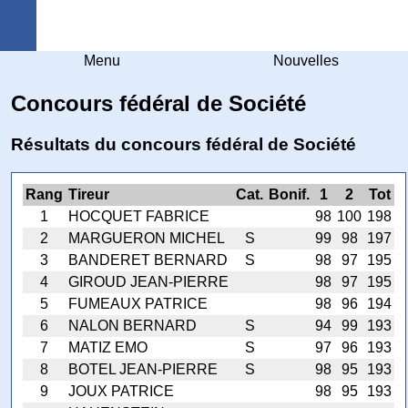
Arquebuse Genève
Menu
Nouvelles
Concours fédéral de Société
Résultats du concours fédéral de Société
Rang
Tireur
Cat.
Bonif.
1
2
Tot
1
HOCQUET FABRICE
98
100
198
2
MARGUERON MICHEL
S
99
98
197
3
BANDERET BERNARD
S
98
97
195
4
GIROUD JEAN-PIERRE
98
97
195
5
FUMEAUX PATRICE
98
96
194
6
NALON BERNARD
S
94
99
193
7
MATIZ EMO
S
97
96
193
8
BOTEL JEAN-PIERRE
S
98
95
193
9
JOUX PATRICE
98
95
193