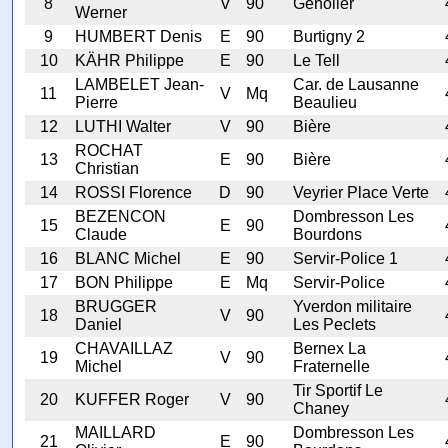
8
V
90
Genolier
Werner
9
HUMBERT Denis
E
90
Burtigny 2
10
KÄHR Philippe
E
90
Le Tell
LAMBELET Jean-
Car. de Lausanne
11
V
Mq
Pierre
Beaulieu
12
LUTHI Walter
V
90
Bière
ROCHAT
13
E
90
Bière
Christian
14
ROSSI Florence
D
90
Veyrier Place Verte
BEZENCON
Dombresson Les
15
E
90
Claude
Bourdons
16
BLANC Michel
E
90
Servir-Police 1
17
BON Philippe
E
Mq
Servir-Police
BRUGGER
Yverdon militaire
18
V
90
Daniel
Les Peclets
CHAVAILLAZ
Bernex La
19
V
90
Michel
Fraternelle
Tir Sportif Le
20
KUFFER Roger
V
90
Chaney
MAILLARD
Dombresson Les
21
E
90