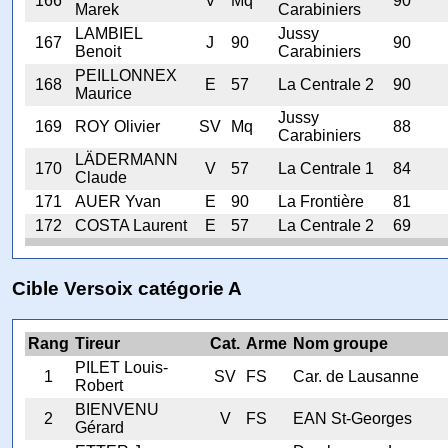
166
V
Mq
90
Marek
Carabiniers
LAMBIEL
Jussy
167
J
90
90
Benoit
Carabiniers
PEILLONNEX
168
E
57
La Centrale 2
90
Maurice
Jussy
169
ROY Olivier
SV
Mq
88
Carabiniers
LÄDERMANN
170
V
57
La Centrale 1
84
Claude
171
AUER Yvan
E
90
La Frontière
81
172
COSTA Laurent
E
57
La Centrale 2
69
Cible Versoix catégorie A
Rang
Tireur
Cat.
Arme
Nom groupe
PILET Louis-
1
SV
FS
Car. de Lausanne
Robert
BIENVENU
2
V
FS
EAN St-Georges
Gérard