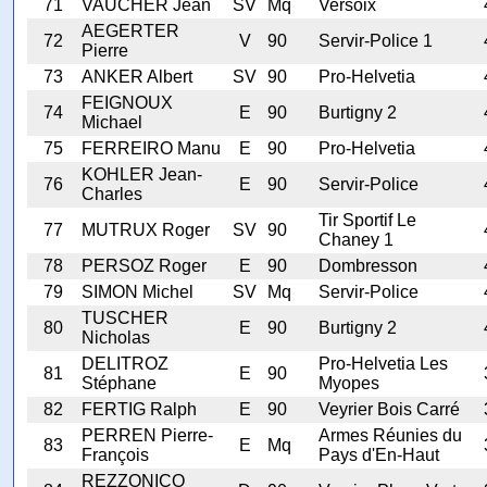
71
VAUCHER Jean
SV
Mq
Versoix
AEGERTER
72
V
90
Servir-Police 1
Pierre
73
ANKER Albert
SV
90
Pro-Helvetia
FEIGNOUX
74
E
90
Burtigny 2
Michael
75
FERREIRO Manu
E
90
Pro-Helvetia
KOHLER Jean-
76
E
90
Servir-Police
Charles
Tir Sportif Le
77
MUTRUX Roger
SV
90
Chaney 1
78
PERSOZ Roger
E
90
Dombresson
79
SIMON Michel
SV
Mq
Servir-Police
TUSCHER
80
E
90
Burtigny 2
Nicholas
DELITROZ
Pro-Helvetia Les
81
E
90
Stéphane
Myopes
82
FERTIG Ralph
E
90
Veyrier Bois Carré
PERREN Pierre-
Armes Réunies du
83
E
Mq
François
Pays d'En-Haut
REZZONICO