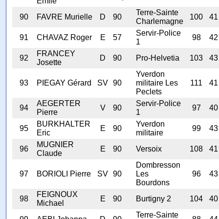
Emile
Terre-Sainte
90
FAVRE Murielle
D
90
100
41
Charlemagne
Servir-Police
91
CHAVAZ Roger
E
57
98
42
1
FRANCEY
92
D
90
Pro-Helvetia
103
43
Josette
Yverdon
93
PIEGAY Gérard
SV
90
militaire Les
111
41
Peclets
AEGERTER
Servir-Police
94
V
90
97
40
Pierre
1
BURKHALTER
Yverdon
95
E
90
99
43
Eric
militaire
MUGNIER
96
E
90
Versoix
108
41
Claude
Dombresson
97
BORIOLI Pierre
SV
90
Les
96
43
Bourdons
FEIGNOUX
98
E
90
Burtigny 2
104
40
Michael
Terre-Sainte