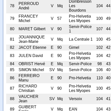
Dombresson
PERROUD
78
V
Mq
Les
104
44
André
Bourdons
FRANCEY
Pro-Helvetia
79
V
57
100
49
Michel
Les Myopes
Servir-Police
80
MARET Gilbert
V
90
107
44
1
JOUANNIQUE
81
V
Mq
La Centrale 1
100
45
Jean-Marie
82
JACOT Etienne
E
90
Gimel
102
42
Pro-Helvetia
83
JULEN David
E
90
104
42
Les Myopes
84
OBRIST Hervé
E
Mq
Servir-Police
98
43
85
SIMON Michel
SV
Mq
Servir-Police
106
40
FERREIRO
86
E
90
Pro-Helvetia
110
40
Manu
RICHARD
Pro-Helvetia
87
V
90
100
45
Christian
Les Myopes
VAUCHER
88
SV
Mq
Versoix
104
41
Jean
GUIBERT
89
V
Mq
EAN
104
43