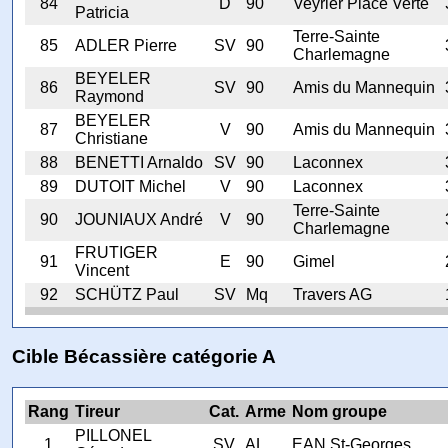
84
D
90
Veyrier Place Verte
Patricia
Terre-Sainte
85
ADLER Pierre
SV
90
Charlemagne
BEYELER
86
SV
90
Amis du Mannequin
Raymond
BEYELER
87
V
90
Amis du Mannequin
Christiane
88
BENETTI Arnaldo
SV
90
Laconnex
89
DUTOIT Michel
V
90
Laconnex
Terre-Sainte
90
JOUNIAUX André
V
90
Charlemagne
FRUTIGER
91
E
90
Gimel
Vincent
92
SCHÜTZ Paul
SV
Mq
Travers AG
Cible Bécassière catégorie A
Rang
Tireur
Cat.
Arme
Nom groupe
PILLONEL
1
SV
AL
EAN St-Georges