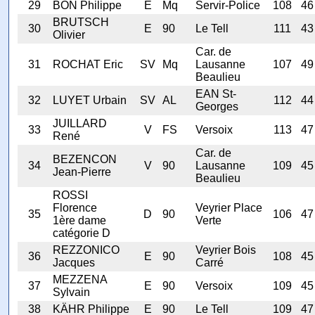
29
BON Philippe
E
Mq
Servir-Police
108
46
BRUTSCH
30
E
90
Le Tell
111
43
Olivier
Car. de
31
ROCHAT Eric
SV
Mq
Lausanne
107
49
Beaulieu
EAN St-
32
LUYET Urbain
SV
AL
112
44
Georges
JUILLARD
33
V
FS
Versoix
113
47
René
Car. de
BEZENCON
34
V
90
Lausanne
109
45
Jean-Pierre
Beaulieu
ROSSI
Florence
Veyrier Place
35
D
90
106
47
1ère dame
Verte
catégorie D
REZZONICO
Veyrier Bois
36
E
90
108
45
Jacques
Carré
MEZZENA
37
E
90
Versoix
109
45
Sylvain
38
KÄHR Philippe
E
90
Le Tell
109
47