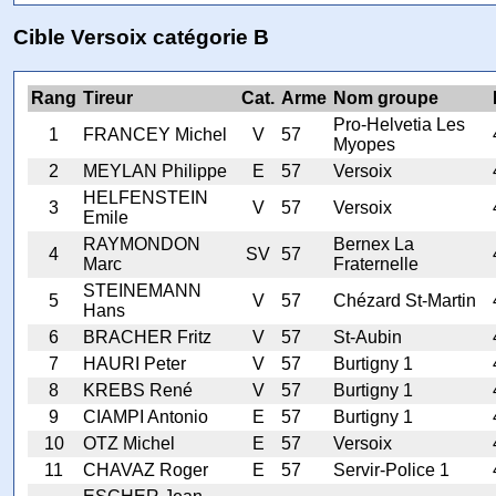
Cible Versoix catégorie B
Rang
Tireur
Cat.
Arme
Nom groupe
Pro-Helvetia Les
1
FRANCEY Michel
V
57
Myopes
2
MEYLAN Philippe
E
57
Versoix
HELFENSTEIN
3
V
57
Versoix
Emile
RAYMONDON
Bernex La
4
SV
57
Marc
Fraternelle
STEINEMANN
5
V
57
Chézard St-Martin
Hans
6
BRACHER Fritz
V
57
St-Aubin
7
HAURI Peter
V
57
Burtigny 1
8
KREBS René
V
57
Burtigny 1
9
CIAMPI Antonio
E
57
Burtigny 1
10
OTZ Michel
E
57
Versoix
11
CHAVAZ Roger
E
57
Servir-Police 1