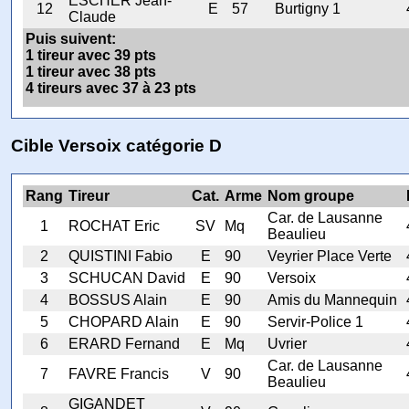
ESCHER Jean-
12
E
57
Burtigny 1
Claude
Puis suivent:
1 tireur avec 39 pts
1 tireur avec 38 pts
4 tireurs avec 37 à 23 pts
Cible Versoix catégorie D
Rang
Tireur
Cat.
Arme
Nom groupe
Car. de Lausanne
1
ROCHAT Eric
SV
Mq
Beaulieu
2
QUISTINI Fabio
E
90
Veyrier Place Verte
3
SCHUCAN David
E
90
Versoix
4
BOSSUS Alain
E
90
Amis du Mannequin
5
CHOPARD Alain
E
90
Servir-Police 1
6
ERARD Fernand
E
Mq
Uvrier
Car. de Lausanne
7
FAVRE Francis
V
90
Beaulieu
GIGANDET