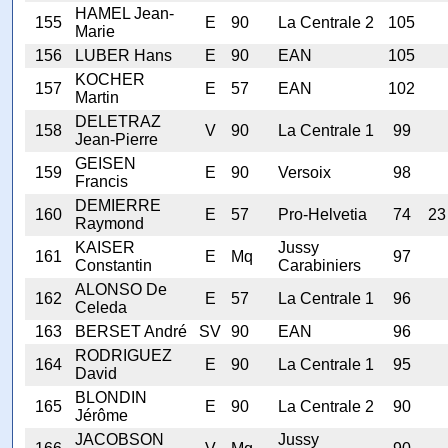
HAMEL Jean-
155
E
90
La Centrale 2
105
Marie
156
LUBER Hans
E
90
EAN
105
KOCHER
157
E
57
EAN
102
Martin
DELETRAZ
158
V
90
La Centrale 1
99
Jean-Pierre
GEISEN
159
E
90
Versoix
98
Francis
DEMIERRE
160
E
57
Pro-Helvetia
74
23
Raymond
KAISER
Jussy
161
E
Mq
97
Constantin
Carabiniers
ALONSO De
162
E
57
La Centrale 1
96
Celeda
163
BERSET André
SV
90
EAN
96
RODRIGUEZ
164
E
90
La Centrale 1
95
David
BLONDIN
165
E
90
La Centrale 2
90
Jérôme
JACOBSON
Jussy