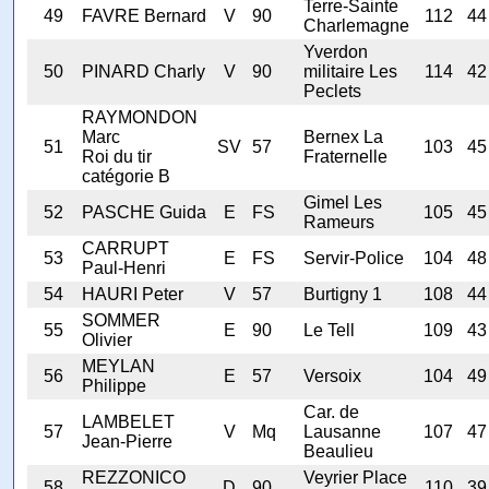
Terre-Sainte
49
FAVRE Bernard
V
90
112
44
Charlemagne
Yverdon
50
PINARD Charly
V
90
militaire Les
114
42
Peclets
RAYMONDON
Marc
Bernex La
51
SV
57
103
45
Roi du tir
Fraternelle
catégorie B
Gimel Les
52
PASCHE Guida
E
FS
105
45
Rameurs
CARRUPT
53
E
FS
Servir-Police
104
48
Paul-Henri
54
HAURI Peter
V
57
Burtigny 1
108
44
SOMMER
55
E
90
Le Tell
109
43
Olivier
MEYLAN
56
E
57
Versoix
104
49
Philippe
Car. de
LAMBELET
57
V
Mq
Lausanne
107
47
Jean-Pierre
Beaulieu
REZZONICO
Veyrier Place
58
D
90
110
39