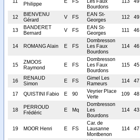
11
E
FS
Les Faux
113
49
Philippe
Bourdons
BIENVENU
EAN St-
12
V
FS
112
49
Gérard
Georges
BANDERET
EAN St-
13
V
FS
111
46
Bernard
Georges
Dombresson
14
ROMANG Alain
E
FS
Les Faux
114
46
Bourdons
Dombresson
ZMOOS
15
E
FS
Les Faux
115
45
Raymond
Bourdons
RENAUD
Gimel Les
16
E
FS
114
47
Simon
Rameurs
Veyrier Place
17
QUISTINI Fabio
E
90
109
48
Verte
Dombresson
PERROUD
18
E
Mq
Les
114
43
Frédéric
Bourdons
Car. de
19
MOOR Henri
E
FS
Lausanne
114
47
Montbenon