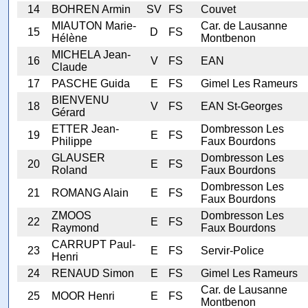
14
BOHREN Armin
SV
FS
Couvet
MIAUTON Marie-
Car. de Lausanne
15
D
FS
Hélène
Montbenon
MICHELA Jean-
16
V
FS
EAN
Claude
17
PASCHE Guida
E
FS
Gimel Les Rameurs
BIENVENU
18
V
FS
EAN St-Georges
Gérard
ETTER Jean-
Dombresson Les
19
E
FS
Philippe
Faux Bourdons
GLAUSER
Dombresson Les
20
E
FS
Roland
Faux Bourdons
Dombresson Les
21
ROMANG Alain
E
FS
Faux Bourdons
ZMOOS
Dombresson Les
22
E
FS
Raymond
Faux Bourdons
CARRUPT Paul-
23
E
FS
Servir-Police
Henri
24
RENAUD Simon
E
FS
Gimel Les Rameurs
Car. de Lausanne
25
MOOR Henri
E
FS
Montbenon