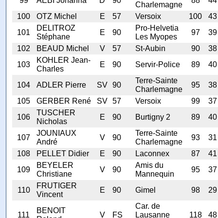
99
AEBI Johanna
D
90
88
44
Charlemagne
100
OTZ Michel
E
57
Versoix
100
43
DELITROZ
Pro-Helvetia
101
E
90
97
39
Stéphane
Les Myopes
102
BEAUD Michel
V
57
St-Aubin
90
38
KOHLER Jean-
103
E
90
Servir-Police
89
40
Charles
Terre-Sainte
104
ADLER Pierre
SV
90
95
38
Charlemagne
105
GERBER René
SV
57
Versoix
99
37
TUSCHER
106
E
90
Burtigny 2
89
40
Nicholas
JOUNIAUX
Terre-Sainte
107
V
90
93
31
André
Charlemagne
108
PELLET Didier
E
90
Laconnex
87
41
BEYELER
Amis du
109
V
90
95
37
Christiane
Mannequin
FRUTIGER
110
E
90
Gimel
98
29
Vincent
Car. de
BENOIT
111
V
FS
Lausanne
118
48