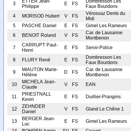
ETTER Jean-
Dombresson Les
3
E
FS
Philippe
Faux Bourdons
Vérossaz Dents du
4
MORISOD Hubert
V
FS
Midi
5
PASCHE Daniel
E
FS
Gimel Les Rameurs
Car. de Lausanne
6
BENOIT Roland
V
FS
Montbenon
CARRUPT Paul-
7
E
FS
Servir-Police
Henri
Dombresson Les
8
FLURY René
E
FS
Faux Bourdons
MIAUTON Marie-
Car. de Lausanne
9
D
FS
Hélène
Montbenon
MICHELA Jean-
10
V
FS
EAN
Claude
PRIESTNALL
11
E
FS
Duillier-Prangins
Kevin
ZEHNDER
12
V
FS
Gland Le Chêne 1
Daniel
BERGER Jean-
13
E
FS
Gimel Les Rameurs
Luc
14
BOHREN Armin
SV
FS
Couvet