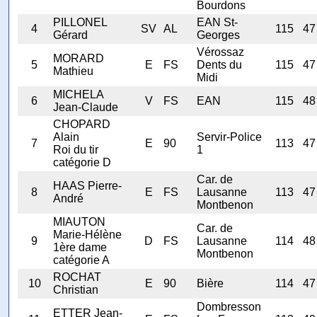
Bourdons
PILLONEL
EAN St-
4
SV
AL
115
47
Gérard
Georges
Vérossaz
MORARD
5
E
FS
Dents du
115
47
Mathieu
Midi
MICHELA
6
V
FS
EAN
115
48
Jean-Claude
CHOPARD
Alain
Servir-Police
7
E
90
113
47
Roi du tir
1
catégorie D
Car. de
HAAS Pierre-
8
E
FS
Lausanne
113
47
André
Montbenon
MIAUTON
Car. de
Marie-Hélène
9
D
FS
Lausanne
114
48
1ère dame
Montbenon
catégorie A
ROCHAT
10
E
90
Bière
114
47
Christian
Dombresson
ETTER Jean-