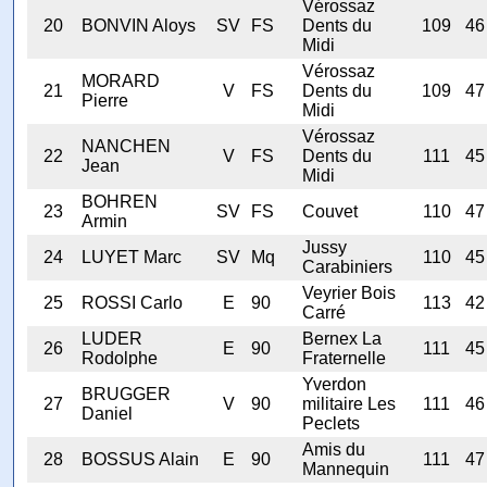
Vérossaz
20
BONVIN Aloys
SV
FS
Dents du
109
46
Midi
Vérossaz
MORARD
21
V
FS
Dents du
109
47
Pierre
Midi
Vérossaz
NANCHEN
22
V
FS
Dents du
111
45
Jean
Midi
BOHREN
23
SV
FS
Couvet
110
47
Armin
Jussy
24
LUYET Marc
SV
Mq
110
45
Carabiniers
Veyrier Bois
25
ROSSI Carlo
E
90
113
42
Carré
LUDER
Bernex La
26
E
90
111
45
Rodolphe
Fraternelle
Yverdon
BRUGGER
27
V
90
militaire Les
111
46
Daniel
Peclets
Amis du
28
BOSSUS Alain
E
90
111
47
Mannequin