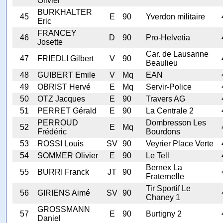
Olivier
BURKHALTER
45
E
90
Yverdon militaire
Eric
FRANCEY
46
D
90
Pro-Helvetia
Josette
Car. de Lausanne
47
FRIEDLI Gilbert
V
90
Beaulieu
48
GUIBERT Emile
V
Mq
EAN
49
OBRIST Hervé
E
Mq
Servir-Police
50
OTZ Jacques
E
90
Travers AG
51
PERRET Gérald
E
90
La Centrale 2
PERROUD
Dombresson Les
52
E
Mq
Frédéric
Bourdons
53
ROSSI Louis
SV
90
Veyrier Place Verte
54
SOMMER Olivier
E
90
Le Tell
Bernex La
55
BURRI Franck
JT
90
Fraternelle
Tir Sportif Le
56
GIRIENS Aimé
SV
90
Chaney 1
GROSSMANN
57
E
90
Burtigny 2
Daniel