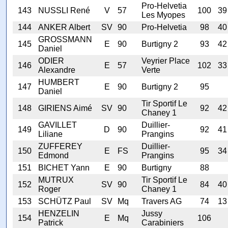
Pro-Helvetia
143
NUSSLI René
V
57
100
39
Les Myopes
144
ANKER Albert
SV
90
Pro-Helvetia
98
40
GROSSMANN
145
E
90
Burtigny 2
93
42
Daniel
ODIER
Veyrier Place
146
E
57
102
33
Alexandre
Verte
HUMBERT
147
E
90
Burtigny 2
95
Daniel
Tir Sportif Le
148
GIRIENS Aimé
SV
90
92
42
Chaney 1
GAVILLET
Duillier-
149
D
90
92
41
Liliane
Prangins
ZUFFEREY
Duillier-
150
E
FS
95
34
Edmond
Prangins
151
BICHET Yann
E
90
Burtigny
88
MUTRUX
Tir Sportif Le
152
SV
90
84
40
Roger
Chaney 1
153
SCHÜTZ Paul
SV
Mq
Travers AG
74
13
HENZELIN
Jussy
154
E
Mq
106
Patrick
Carabiniers