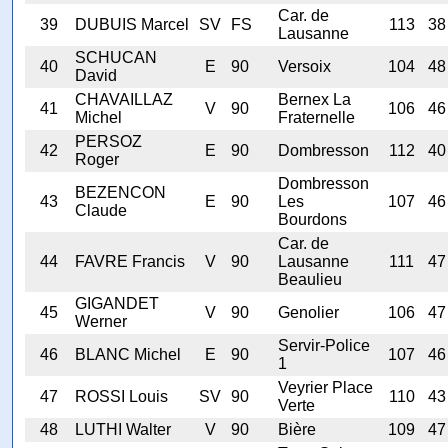
Car. de
39
DUBUIS Marcel
SV
FS
113
38
Lausanne
SCHUCAN
40
E
90
Versoix
104
48
David
CHAVAILLAZ
Bernex La
41
V
90
106
46
Michel
Fraternelle
PERSOZ
42
E
90
Dombresson
112
40
Roger
Dombresson
BEZENCON
43
E
90
Les
107
46
Claude
Bourdons
Car. de
44
FAVRE Francis
V
90
Lausanne
111
47
Beaulieu
GIGANDET
45
V
90
Genolier
106
47
Werner
Servir-Police
46
BLANC Michel
E
90
107
46
1
Veyrier Place
47
ROSSI Louis
SV
90
110
43
Verte
48
LUTHI Walter
V
90
Bière
109
47