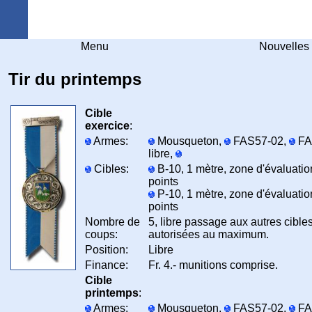
Arquebuse Genève
Menu
Nouvelles
Tir du printemps
Cible
exercice
:
Armes:
Mousqueton,
FAS57-02,
FA
libre,
Cibles:
B-10, 1 mètre, zone d'évaluatio
points
P-10, 1 mètre, zone d'évaluatio
points
Nombre de
5, libre passage aux autres cible
coups:
autorisées au maximum.
Position:
Libre
Finance:
Fr. 4.- munitions comprise.
Cible
printemps
:
Armes:
Mousqueton,
FAS57-02,
FA