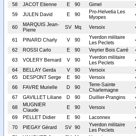
58
JACOT Etienne
E
90
Gimel
Pro-Helvetia Les
59
JULEN David
E
90
Myopes
MARQUIS Jean-
60
SV
Mq
Versoix
Pierre
Yverdon militaire
61
PINARD Charly
V
90
Les Peclets
62
ROSSI Carlo
E
90
Veyrier Bois Carré
Yverdon militaire
63
VOLERY Bernard
V
90
Les Peclets
64
BELLAY Gerda
V
90
Versoix
65
DESPONT Serge
E
90
Versoix
Terre-Sainte
66
FAVRE Murielle
D
90
Charlemagne
67
GAVILLET Liliane
D
90
Duillier-Prangins
MUGNIER
68
E
90
Versoix
Claude
69
PELLET Didier
E
90
Laconnex
Yverdon militaire
70
PIEGAY Gérard
SV
90
Les Peclets