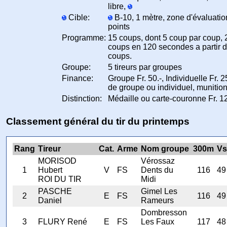
libre,
Cible:
B-10, 1 mètre, zone d'évaluatio
points
Programme:
15 coups, dont 5 coup par coup, 
coups en 120 secondes a partir 
coups.
Groupe:
5 tireurs par groupes
Finance:
Groupe Fr. 50.-, Individuelle Fr. 25
de groupe ou individuel, munitio
Distinction:
Médaille ou carte-couronne Fr. 12
Classement général du tir du printemps
Rang
Tireur
Cat.
Arme
Nom groupe
300m
Vs
MORISOD
Vérossaz
1
Hubert
V
FS
Dents du
116
49
ROI DU TIR
Midi
PASCHE
Gimel Les
2
E
FS
116
49
Daniel
Rameurs
Dombresson
3
FLURY René
E
FS
Les Faux
117
48