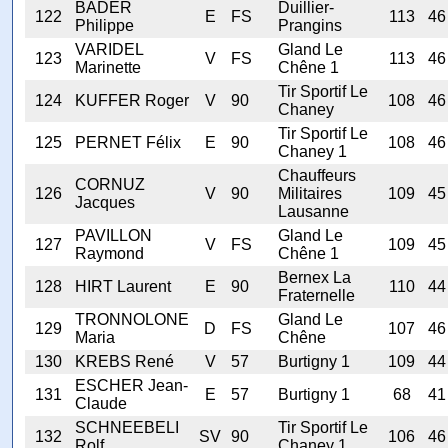
BADER
Duillier-
122
E
FS
113
46
Philippe
Prangins
VARIDEL
Gland Le
123
V
FS
113
46
Marinette
Chêne 1
Tir Sportif Le
124
KUFFER Roger
V
90
108
46
Chaney
Tir Sportif Le
125
PERNET Félix
E
90
108
46
Chaney 1
Chauffeurs
CORNUZ
126
V
90
Militaires
109
45
Jacques
Lausanne
PAVILLON
Gland Le
127
V
FS
109
45
Raymond
Chêne 1
Bernex La
128
HIRT Laurent
E
90
110
44
Fraternelle
TRONNOLONE
Gland Le
129
D
FS
107
46
Maria
Chêne
130
KREBS René
V
57
Burtigny 1
109
44
ESCHER Jean-
131
E
57
Burtigny 1
68
41
Claude
SCHNEEBELI
Tir Sportif Le
132
SV
90
106
46
Rolf
Chaney 1