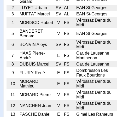
Gérard
2
LUYET Urbain
SV
AL
EAN St-Georges
3
MUFFAT Marcel
SV
AL
EAN St-Georges
Vérossaz Dents du
4
MORISOD Hubert
V
FS
Midi
BANDERET
5
V
FS
EAN St-Georges
Bernard
Vérossaz Dents du
6
BONVIN Aloys
SV
FS
Midi
HAAS Pierre-
Car. de Lausanne
7
E
FS
André
Montbenon
8
DUBUIS Marcel
SV
FS
Car. de Lausanne
Dombresson Les
9
FLURY René
E
FS
Faux Bourdons
MORARD
Vérossaz Dents du
10
E
FS
Mathieu
Midi
Vérossaz Dents du
11
MORARD Pierre
V
FS
Midi
Vérossaz Dents du
12
NANCHEN Jean
V
FS
Midi
13
PASCHE Daniel
E
FS
Gimel Les Rameurs