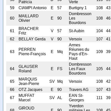
Patricia
Verte
59
CIAMPI Antonio
E
57
Burtigny 1
108
43
Dombresson
MAILLARD
60
E
90
Les
108
46
Olivier
Bourdons
BRACHER
61
V
57
St-Aubin
104
44
Fritz
62
BELLAY Gerda
V
90
Versoix
107
41
Armes
PERREN
Réunies du
63
E
Mq
109
39
Pierre-François
Pays d'En-
Haut
Dombresson
GLAUSER
64
E
FS
Les Faux
105
44
Roland
Bourdons
MARQUIS
65
SV
Mq
Versoix
108
42
Jean-Pierre
66
OTZ Jacques
E
90
Travers AG
107
43
MUFFAT
EAN St-
67
SV
AL
111
39
Marcel
Georges
Yverdon
GIROUD
68
E
90
militaire Les
108
45