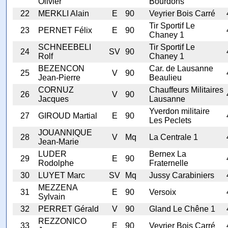
Olivier
Bourdons
22
MERKLI Alain
E
90
Veyrier Bois Carré
Tir Sportif Le
23
PERNET Félix
E
90
Chaney 1
SCHNEEBELI
Tir Sportif Le
24
SV
90
Rolf
Chaney 1
BEZENCON
Car. de Lausanne
25
V
90
Jean-Pierre
Beaulieu
CORNUZ
Chauffeurs Militaires
26
V
90
Jacques
Lausanne
Yverdon militaire
27
GIROUD Martial
E
90
Les Peclets
JOUANNIQUE
28
V
Mq
La Centrale 1
Jean-Marie
LUDER
Bernex La
29
E
90
Rodolphe
Fraternelle
30
LUYET Marc
SV
Mq
Jussy Carabiniers
MEZZENA
31
E
90
Versoix
Sylvain
32
PERRET Gérald
V
90
Gland Le Chêne 1
REZZONICO
33
E
90
Veyrier Bois Carré