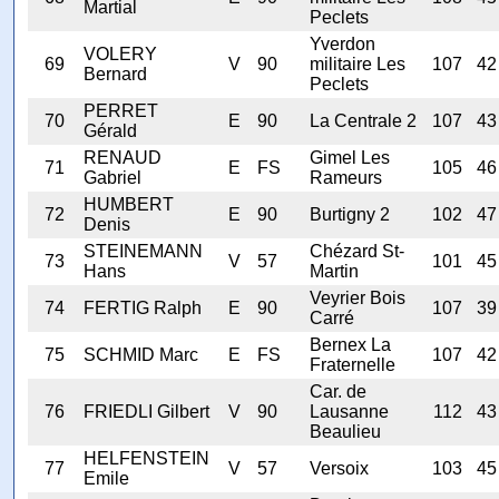
Martial
Peclets
Yverdon
VOLERY
69
V
90
militaire Les
107
42
Bernard
Peclets
PERRET
70
E
90
La Centrale 2
107
43
Gérald
RENAUD
Gimel Les
71
E
FS
105
46
Gabriel
Rameurs
HUMBERT
72
E
90
Burtigny 2
102
47
Denis
STEINEMANN
Chézard St-
73
V
57
101
45
Hans
Martin
Veyrier Bois
74
FERTIG Ralph
E
90
107
39
Carré
Bernex La
75
SCHMID Marc
E
FS
107
42
Fraternelle
Car. de
76
FRIEDLI Gilbert
V
90
Lausanne
112
43
Beaulieu
HELFENSTEIN
77
V
57
Versoix
103
45
Emile