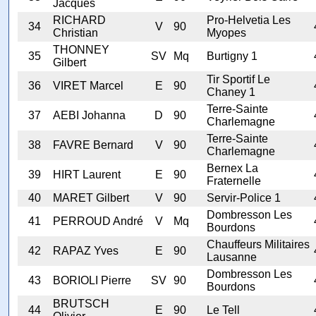
Jacques
RICHARD
Pro-Helvetia Les
34
V
90
Christian
Myopes
THONNEY
35
SV
Mq
Burtigny 1
Gilbert
Tir Sportif Le
36
VIRET Marcel
E
90
Chaney 1
Terre-Sainte
37
AEBI Johanna
D
90
Charlemagne
Terre-Sainte
38
FAVRE Bernard
V
90
Charlemagne
Bernex La
39
HIRT Laurent
E
90
Fraternelle
40
MARET Gilbert
V
90
Servir-Police 1
Dombresson Les
41
PERROUD André
V
Mq
Bourdons
Chauffeurs Militaires
42
RAPAZ Yves
E
90
Lausanne
Dombresson Les
43
BORIOLI Pierre
SV
90
Bourdons
BRUTSCH
44
E
90
Le Tell