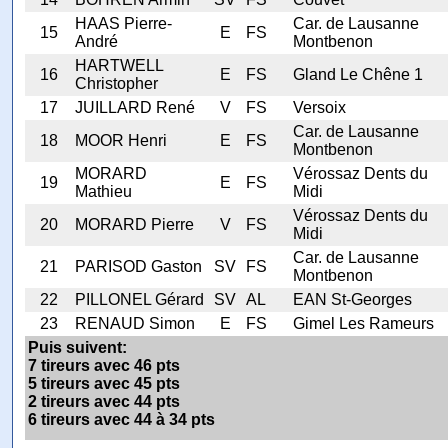
HAAS Pierre-
Car. de Lausanne
15
E
FS
André
Montbenon
HARTWELL
16
E
FS
Gland Le Chêne 1
Christopher
17
JUILLARD René
V
FS
Versoix
Car. de Lausanne
18
MOOR Henri
E
FS
Montbenon
MORARD
Vérossaz Dents du
19
E
FS
Mathieu
Midi
Vérossaz Dents du
20
MORARD Pierre
V
FS
Midi
Car. de Lausanne
21
PARISOD Gaston
SV
FS
Montbenon
22
PILLONEL Gérard
SV
AL
EAN St-Georges
23
RENAUD Simon
E
FS
Gimel Les Rameurs
Puis suivent:
7 tireurs avec 46 pts
5 tireurs avec 45 pts
2 tireurs avec 44 pts
6 tireurs avec 44 à 34 pts