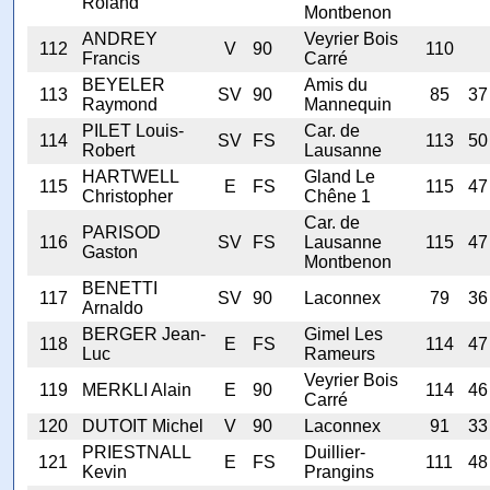
Roland
Montbenon
ANDREY
Veyrier Bois
112
V
90
110
Francis
Carré
BEYELER
Amis du
113
SV
90
85
37
Raymond
Mannequin
PILET Louis-
Car. de
114
SV
FS
113
50
Robert
Lausanne
HARTWELL
Gland Le
115
E
FS
115
47
Christopher
Chêne 1
Car. de
PARISOD
116
SV
FS
Lausanne
115
47
Gaston
Montbenon
BENETTI
117
SV
90
Laconnex
79
36
Arnaldo
BERGER Jean-
Gimel Les
118
E
FS
114
47
Luc
Rameurs
Veyrier Bois
119
MERKLI Alain
E
90
114
46
Carré
120
DUTOIT Michel
V
90
Laconnex
91
33
PRIESTNALL
Duillier-
121
E
FS
111
48
Kevin
Prangins