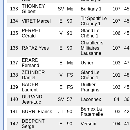
THONNEY
133
SV
Mq
Burtigny 1
107
45
Gilbert
Tir Sportif Le
134
VIRET Marcel
E
90
107
45
Chaney 1
PERRET
Gland Le
135
V
90
106
45
Gérald
Chêne 1
Chauffeurs
136
RAPAZ Yves
E
90
Militaires
107
44
Lausanne
ERARD
137
E
Mq
Uvrier
103
47
Fernand
ZEHNDER
Gland Le
138
V
FS
101
48
Daniel
Chêne 1
BADER
Duillier-
139
E
FS
103
45
Laurent
Prangins
DURAND
140
SV
57
Laconnex
84
36
Jean-Luc
Bernex La
141
BURRI Franck
JT
90
103
42
Fraternelle
DESPONT
142
E
90
Versoix
104
41
Serge