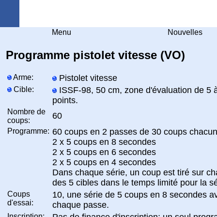
Arquebuse Genève
Menu
Nouvelles
Programme pistolet vitesse (VO)
Arme:
Pistolet vitesse
Cible:
ISSF-98, 50 cm, zone d'évaluation de 5 
points.
Nombre de
60
coups:
Programme:
60 coups en 2 passes de 30 coups chacune
2 x 5 coups en 8 secondes
2 x 5 coups en 6 secondes
2 x 5 coups en 4 secondes
Dans chaque série, un coup est tiré sur c
des 5 cibles dans le temps limité pour la sé
Coups
10, une série de 5 coups en 8 secondes a
d'essai:
chaque passe.
Inscription:
Pas de finance d'inscription; un seul pro