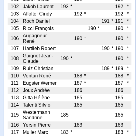
102
Jakob Laurent
192
*
192
*
103
Affolter Cindy
192
*
192
*
104
Roch Daniel
191
*
191
*
105
Ricci François
190
*
190
*
Augagneur
106
190
*
190
*
René
107
Hartlieb Robert
190
*
190
*
Guignet Jean-
108
190
*
190
*
Claude
109
Ruiz Christian
189
*
189
*
110
Venturi René
188
*
188
*
111
Eugster Werner
187
*
187
*
112
Joux Andrée
186
186
113
Gitta Hélène
185
185
114
Talenti Silvio
185
185
Westermann
115
185
185
Sandrine
116
Yersin Pierre
183
183
117
Muller Marc
183
*
183
*