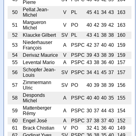
Pierre
Pellat Jean-
50
V
PL
45
41
34
43
163
Michel
Margueron
51
V
PO
40
42
39
42
163
Michel
52
Klaucke Gilbert
SV
PL
43
41
38
38
160
Niederhauser
53
A
PSPC
42
37
40
40
159
François
54
Derivaz Maurice
V
PSPC
39
43
38
39
159
55
Levental Mario
A
PSPC
43
38
36
40
157
Schopfer Jean-
56
SV
PSPC
34
41
45
37
157
Louis
Zimmermann
57
SV
PO
40
39
38
39
156
Ulric
Desponds
58
A
PSPC
40
40
40
35
155
Michel
Mattenberger
59
A
PSPC
30
37
44
43
154
Rémy
60
Engel José
A
PSPC
37
38
37
40
152
61
Brack Chistian
V
PO
32
41
36
40
149
62
Godinat Yves
SV
PSPC
36
38
35
40
149