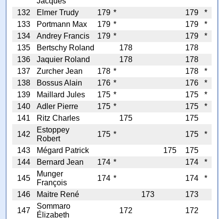
Jacques
132
Elmer Trudy
179
*
179
*
133
Portmann Max
179
*
179
*
134
Andrey Francis
179
*
179
*
135
Bertschy Roland
178
178
136
Jaquier Roland
178
178
137
Zurcher Jean
178
*
178
*
138
Bossus Alain
176
*
176
*
139
Maillard Jules
175
*
175
*
140
Adler Pierre
175
*
175
*
141
Ritz Charles
175
175
Estoppey
142
175
*
175
*
Robert
143
Mégard Patrick
175
175
144
Bernard Jean
174
*
174
*
Munger
145
174
*
174
*
François
146
Maitre René
173
173
Sommaro
147
172
172
Élizabeth