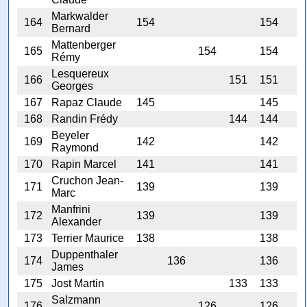
Markwalder
164
154
154
Bernard
Mattenberger
165
154
154
Rémy
Lesquereux
166
151
151
Georges
167
Rapaz Claude
145
145
168
Randin Frédy
144
144
Beyeler
169
142
142
Raymond
170
Rapin Marcel
141
141
Cruchon Jean-
171
139
139
Marc
Manfrini
172
139
139
Alexander
173
Terrier Maurice
138
138
Duppenthaler
174
136
136
James
175
Jost Martin
133
133
Salzmann
176
126
126