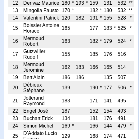
12
Derivaz Maurice
180
*
193
*
159
131
532
**
13
Mingolla Fausto
170
*
182
*
180
532
**
14
Valentini Patrick
120
182
191
*
155
528
*
Boissier Antoine
15
165
177
183
*
525
*
Horace
Mermoud
16
163
182
*
179
524
*
Robert
Gutzwiller
17
155
185
176
516
Rudolf
Mermoud
18
162
183
166
165
514
Jéromine
19
Bert Alain
186
186
135
507
Débieux
20
139
190
*
177
506
*
Stéphane
Jotterand
21
183
171
141
495
Raymond
22
Engel José
187
152
154
493
23
Buchart Erick
134
181
176
491
24
Simon Michel
169
*
166
144
479
*
D'Addato Lucio
25
129
168
174
471
Franco