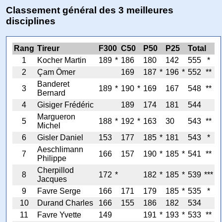
Classement général des 3 meilleures
disciplines
Rang
Tireur
F300
C50
P50
P25
Total
1
Kocher Martin
189
*
186
180
142
555
*
2
Çam Ömer
169
187
*
196
*
552
**
Banderet
3
189
*
190
*
169
167
548
**
Bernard
4
Gisiger Frédéric
189
174
181
544
Margueron
5
188
*
192
*
163
30
543
**
Michel
6
Gisler Daniel
153
177
185
*
181
543
*
Aeschlimann
7
166
157
190
*
185
*
541
**
Philippe
Cherpillod
8
172
*
182
*
185
*
539
***
Jacques
9
Favre Serge
166
171
179
185
*
535
*
10
Durand Charles
166
155
186
182
534
11
Favre Yvette
149
191
*
193
*
533
**