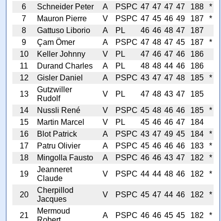
6
Schneider Peter
A
PSPC
47
47
47
47
188
*
7
Mauron Pierre
V
PSPC
47
45
46
49
187
*
8
Gattuso Liborio
A
PL
46
46
48
47
187
9
Çam Ömer
A
PSPC
47
48
47
45
187
*
10
Keller Johnny
V
PL
47
46
47
46
186
11
Durand Charles
A
PL
48
48
44
46
186
12
Gisler Daniel
A
PSPC
43
47
47
48
185
*
Gutzwiller
13
V
PL
47
48
43
47
185
Rudolf
14
Nussli René
V
PSPC
45
48
46
46
185
*
15
Martin Marcel
V
PL
45
46
46
47
184
16
Blot Patrick
A
PSPC
43
47
49
45
184
*
17
Patru Olivier
A
PSPC
45
46
46
46
183
*
18
Mingolla Fausto
A
PSPC
46
46
43
47
182
*
Jeanneret
19
V
PSPC
44
44
48
46
182
*
Claude
Cherpillod
20
V
PSPC
45
47
44
46
182
*
Jacques
Mermoud
21
A
PSPC
46
46
45
45
182
*
Robert