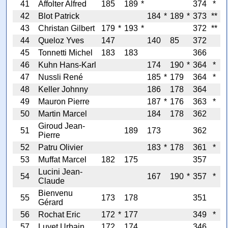
41
Affolter Alfred
185
189
*
374
*
42
Blot Patrick
184
*
189
*
373
**
43
Christan Gilbert
179
*
193
*
372
**
44
Queloz Yves
147
140
85
372
45
Tonnetti Michel
183
183
366
46
Kuhn Hans-Karl
174
190
*
364
*
47
Nussli René
185
*
179
364
*
48
Keller Johnny
186
178
364
49
Mauron Pierre
187
*
176
363
*
50
Martin Marcel
184
178
362
Giroud Jean-
51
189
173
362
Pierre
52
Patru Olivier
183
*
178
361
*
53
Muffat Marcel
182
175
357
Lucini Jean-
54
167
190
*
357
*
Claude
Bienvenu
55
173
178
351
Gérard
56
Rochat Eric
172
*
177
349
*
57
Luyet Urbain
172
174
346