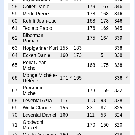
58
Collet Daniel
179
167
346
59
Medri Pierre
178
168
346
60
Kehrli Jean-Luc
168
178
346
61
Teolato Paolo
176
169
345
Biberman
62
175
164
339
Romain
63
Hopfgartner Kurt
155
183
338
64
Eckert Daniel
160
173
5
338
Pellat Jean-
65
163
175
338
Michel
Monge Michèle-
66
171
*
165
336
*
Hélène
Perraudin
67
173
159
332
Michel
68
Levental Azra
117
113
98
328
69
Wicki Claude
155
83
87
325
70
Levental Daniel
160
111
53
324
Grodwohl
71
170
150
320
Marcel
72
Orelli Giuseppe
160
158
318