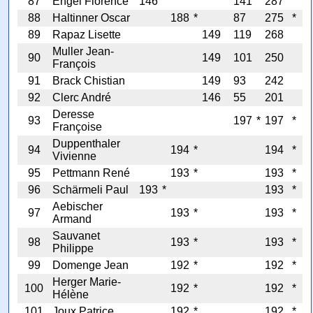
87
Engel Florence
146
141
287
88
Haltinner Oscar
188
*
87
275
*
89
Rapaz Lisette
149
119
268
Muller Jean-
90
149
101
250
François
91
Brack Chistian
149
93
242
92
Clerc André
146
55
201
Deresse
93
197
*
197
*
Françoise
Duppenthaler
94
194
*
194
*
Vivienne
95
Pettmann René
193
*
193
*
96
Schärmeli Paul
193
*
193
*
Aebischer
97
193
*
193
*
Armand
Sauvanet
98
193
*
193
*
Philippe
99
Domenge Jean
192
*
192
*
Herger Marie-
100
192
*
192
*
Hélène
101
Joux Patrice
192
*
192
*