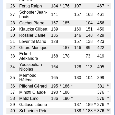
26
Fertig Ralph
184
*
176
107
467
*
Schopfer Jean-
27
141
157
163
461
Louis
28
Gachet Pierre
167
185
104
456
29
Klaucke Gilbert
139
160
151
450
30
Rossier Daniel
135
146
148
429
31
Levental Mario
128
157
138
423
32
Girard Monique
187
146
89
422
Eckert
33
168
178
73
419
Alexandre
Youssoufian
34
164
128
113
405
Nicolas
Mermoud
35
165
130
104
399
Hélène
36
Pillonel Gérard
195
*
186
*
381
**
37
Minotti Claude
190
*
186
376
*
38
Matiz Emo
186
190
*
376
*
39
Gattuso Liborio
187
189
*
376
*
40
Schneider Peter
188
*
188
*
376
**