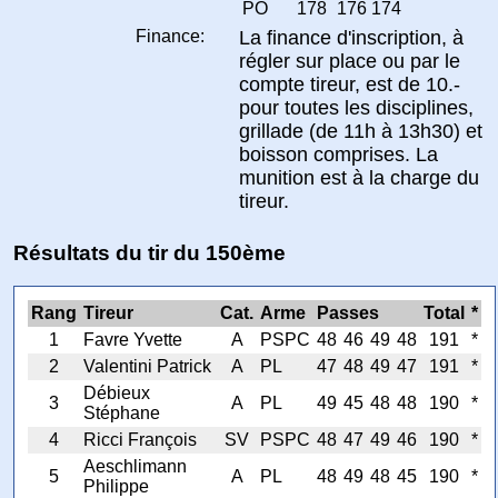
PO
178
176
174
Finance:
La finance d'inscription, à
régler sur place ou par le
compte tireur, est de 10.-
pour toutes les disciplines,
grillade (de 11h à 13h30) et
boisson comprises. La
munition est à la charge du
tireur.
Résultats du tir du 150ème
Rang
Tireur
Cat.
Arme
Passes
Total
*
1
Favre Yvette
A
PSPC
48
46
49
48
191
*
2
Valentini Patrick
A
PL
47
48
49
47
191
*
Débieux
3
A
PL
49
45
48
48
190
*
Stéphane
4
Ricci François
SV
PSPC
48
47
49
46
190
*
Aeschlimann
5
A
PL
48
49
48
45
190
*
Philippe