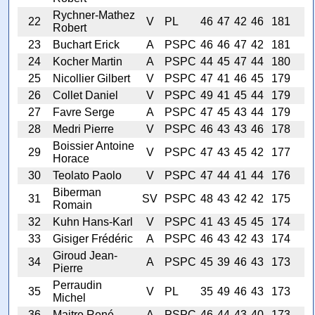
Rychner-Mathez
22
V
PL
46
47
42
46
181
Robert
23
Buchart Erick
A
PSPC
46
46
47
42
181
24
Kocher Martin
A
PSPC
44
45
47
44
180
25
Nicollier Gilbert
V
PSPC
47
41
46
45
179
26
Collet Daniel
V
PSPC
49
41
45
44
179
27
Favre Serge
A
PSPC
47
45
43
44
179
28
Medri Pierre
V
PSPC
46
43
43
46
178
Boissier Antoine
29
V
PSPC
47
43
45
42
177
Horace
30
Teolato Paolo
V
PSPC
47
44
41
44
176
Biberman
31
SV
PSPC
48
43
42
42
175
Romain
32
Kuhn Hans-Karl
V
PSPC
41
43
45
45
174
33
Gisiger Frédéric
A
PSPC
46
43
42
43
174
Giroud Jean-
34
A
PSPC
45
39
46
43
173
Pierre
Perraudin
35
V
PL
35
49
46
43
173
Michel
36
Maitre René
A
PSPC
46
44
43
40
173