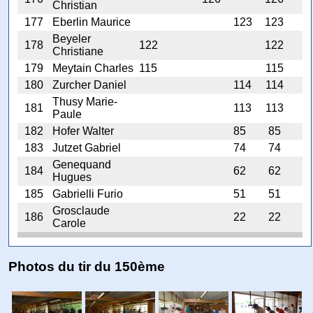
Christian
177
Eberlin Maurice
123
123
Beyeler
178
122
122
Christiane
179
Meytain Charles
115
115
180
Zurcher Daniel
114
114
Thusy Marie-
181
113
113
Paule
182
Hofer Walter
85
85
183
Jutzet Gabriel
74
74
Genequand
184
62
62
Hugues
185
Gabrielli Furio
51
51
Grosclaude
186
22
22
Carole
Photos du tir du 150ème