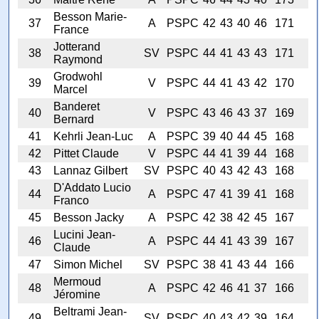
Besson Marie-
37
A
PSPC
42
43
40
46
171
France
Jotterand
38
SV
PSPC
44
41
43
43
171
Raymond
Grodwohl
39
V
PSPC
44
41
43
42
170
Marcel
Banderet
40
V
PSPC
43
46
43
37
169
Bernard
41
Kehrli Jean-Luc
A
PSPC
39
40
44
45
168
42
Pittet Claude
V
PSPC
44
41
39
44
168
43
Lannaz Gilbert
SV
PSPC
40
43
42
43
168
D'Addato Lucio
44
A
PSPC
47
41
39
41
168
Franco
45
Besson Jacky
A
PSPC
42
38
42
45
167
Lucini Jean-
46
A
PSPC
44
41
43
39
167
Claude
47
Simon Michel
SV
PSPC
38
41
43
44
166
Mermoud
48
A
PSPC
42
46
41
37
166
Jéromine
Beltrami Jean-
49
SV
PSPC
40
43
42
39
164