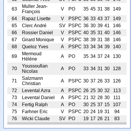
Muller Jean-
63
V
PO
35
45
31
38
149
François
64
Rapaz Lisette
V
PSPC
36
33
43
37
149
65
Clerc André
SV
PSPC
36
30
39
41
146
66
Rossier Daniel
V
PSPC
40
35
31
40
146
67
Girard Monique
V
PSPC
38
39
31
38
146
68
Queloz Yves
A
PSPC
33
34
34
39
140
Mermoud
69
A
PO
35
34
37
24
130
Hélène
Youssoufian
70
A
PO
33
34
31
30
128
Nicolas
Salzmann
71
A
PSPC
30
37
26
33
126
Christian
72
Levental Azra
A
PSPC
26
25
30
32
113
73
Levental Daniel
A
PSPC
21
32
28
30
111
74
Fertig Ralph
A
PO
30
25
37
15
107
75
Farhner Eric
V
PSPC
20
24
19
31
94
76
Wicki Claude
SV
PO
19
17
26
21
83