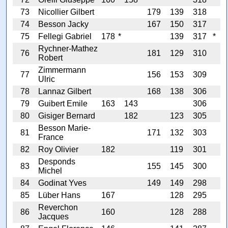
73
Nicollier Gilbert
179
139
318
74
Besson Jacky
167
150
317
75
Fellegi Gabriel
178
*
139
317
*
Rychner-Mathez
76
181
129
310
Robert
Zimmermann
77
156
153
309
Ulric
78
Lannaz Gilbert
168
138
306
79
Guibert Emile
163
143
306
80
Gisiger Bernard
182
123
305
Besson Marie-
81
171
132
303
France
82
Roy Olivier
182
119
301
Desponds
83
155
145
300
Michel
84
Godinat Yves
149
149
298
85
Lüber Hans
167
128
295
Reverchon
86
160
128
288
Jacques