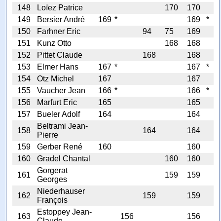
148
Loïez Patrice
170
170
149
Bersier André
169
*
169
*
150
Farhner Eric
94
75
169
151
Kunz Otto
168
168
152
Pittet Claude
168
168
153
Elmer Hans
167
*
167
*
154
Otz Michel
167
167
155
Vaucher Jean
166
*
166
*
156
Marfurt Eric
165
165
157
Bueler Adolf
164
164
Beltrami Jean-
158
164
164
Pierre
159
Gerber René
160
160
160
Gradel Chantal
160
160
Gorgerat
161
159
159
Georges
Niederhauser
162
159
159
François
Estoppey Jean-
163
156
156
Claude